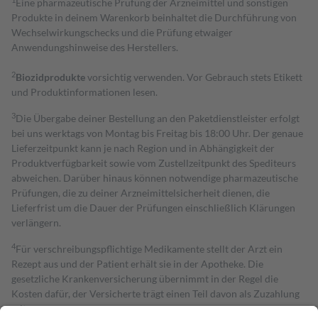
Eine pharmazeutische Prüfung der Arzneimittel und sonstigen
Produkte in deinem Warenkorb beinhaltet die Durchführung von
Wechselwirkungschecks und die Prüfung etwaiger
Anwendungshinweise des Herstellers.
2
Biozidprodukte
vorsichtig verwenden. Vor Gebrauch stets Etikett
und Produktinformationen lesen.
3
Die Übergabe deiner Bestellung an den Paketdienstleister erfolgt
bei uns werktags von Montag bis Freitag bis 18:00 Uhr. Der genaue
Lieferzeitpunkt kann je nach Region und in Abhängigkeit der
Produktverfügbarkeit sowie vom Zustellzeitpunkt des Spediteurs
abweichen. Darüber hinaus können notwendige pharmazeutische
Prüfungen, die zu deiner Arzneimittelsicherheit dienen, die
Lieferfrist um die Dauer der Prüfungen einschließlich Klärungen
verlängern.
4
Für verschreibungspflichtige Medikamente stellt der Arzt ein
Rezept aus und der Patient erhält sie in der Apotheke. Die
gesetzliche Krankenversicherung übernimmt in der Regel die
Kosten dafür, der Versicherte trägt einen Teil davon als Zuzahlung
mit.