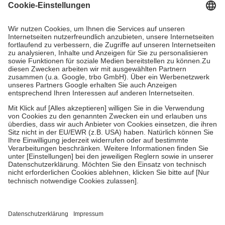
Grundsätzlich leisten Mitglieder Zuzahlungen in Höhe von zehn
Prozent des Abgabepreises,
mindestens
jedoch
fünf Euro
und
höchstens zehn Euro.
Es sind jedoch nie mehr als die tatsächlichen
Kosten der Leistung zu entrichten.
Diese Regeln gelten grundsätzlich auch für Online-Apotheken.
Bei Heilmitteln und häuslicher Krankenpflege beträgt die
Zuzahlung zehn Prozent der Kosten sowie zehn Euro je
Verordnung.
Um das Engagement der Versicherten für ihre eigene Gesundheit zu
stärken und die besondere Stellung der Familie zu unterstützen,
fallen
keine Zuzahlungen
an bei:
• Kindern und Jugendlichen bis zum vollendeten 18. Lebensjahr
mit Ausnahme der Fahrkosten
• Untersuchungen zur Vorsorge und Früherkennung, die von der
GKV getragen werden
• empfohlenen Schutzimpfungen
• Harn- und Blutteststreifen
Wir nutzen Trusted Shops als unabhängigen Dienstleister für die
Einholung von Bewertungen. Trusted Shops hat Maßnahmen
getroffen, um sicherzustellen, dass es sich um echte Bewertungen
handelt. Mehr Informationen findest du hier: