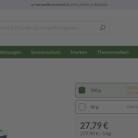
versandkostenfrei
ab 29 € und für E-Rezepte
letzungen
Sonnenschutz
Marken
Themenwelten
Sparti
100 g
(277,90
30 g
(569,67
27,79 €
277,90 € / 1 kg