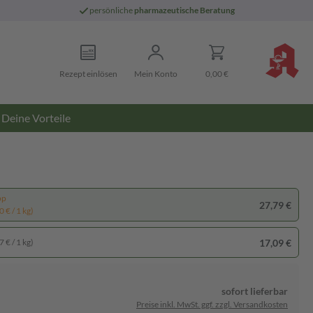
persönliche
pharmazeutische Beratung
Rezept einlösen
Mein Konto
0,00 €
Deine Vorteile
pp
27,79 €
 € / 1 kg)
17,09 €
 € / 1 kg)
sofort lieferbar
Preise inkl. MwSt. ggf. zzgl. Versandkosten