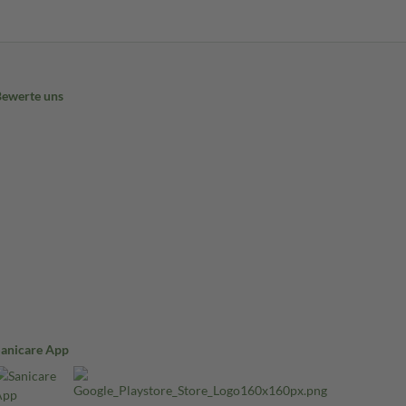
Bewerte uns
Sanicare App