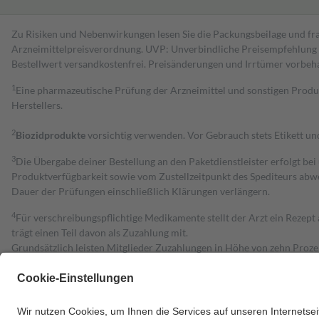
Zu Risiken und Nebenwirkungen lesen Sie die Packungsbeilage und fra
Arzneimittelpreisverordnung. UVP: Unverbindliche Preisempfehlung de
Bestell­wert versand­kosten­frei. Preisänderungen und Irrtümer vorbeh
1
Eine pharmazeutische Prüfung der Arzneimittel und sonstigen Pro
Herstellers.
2
Biozidprodukte
vorsichtig verwenden. Vor Gebrauch stets Etikett u
3
Die Übergabe deiner Bestellung an den Paketdienstleister erfolgt bei
Produktverfügbarkeit sowie vom Zustellzeitpunkt des Spediteurs abwe
Dauer der Prüfungen einschließlich Klärungen verlängern.
4
Für verschreibungspflichtige Medikamente stellt der Arzt ein Rezept 
trägt einen Teil davon als Zuzahlung mit.
Grundsätzlich leisten Mitglieder Zuzahlungen in Höhe von zehn Proz
zu entrichten.
Diese Regeln gelten grundsätzlich auch für Online-Apotheken.
Bei Heilmitteln und häuslicher Krankenpflege beträgt die Zuzahlung 
Um das Engagement der Versicherten für ihre eigene Gesundheit zu stä