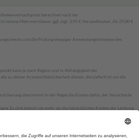
pothekenverkaufspreis berechnet nach der
hriebene Mehrwertsteuer, ggf. zzgl. 3,95 € Versandkosten. Ab 29,00 €
kungschecks und die Prüfung etwaiger Anwendungshinweise des
itpunkt kann je nach Region und in Abhängigkeit der
 zu deiner Arzneimittelsicherheit dienen, die Lieferfrist um die
ersicherung übernimmt in der Regel die Kosten dafür, der Versicherte
Euro.
Es sind jedoch nie mehr als die tatsächlichen Kosten der Leistung
e Zuzahlungen
an bei: