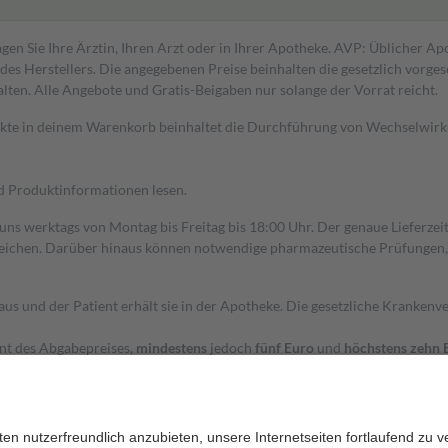
gen Sie Ihre Ärztin, Ihren Arzt oder in Ihrer Apotheke. AVP: Üblicher A
s Herstellers. Die angegebenen Preise beinhalten die gesetzlich vorgesc
alten. Alle Angebote und Gratis-Beigaben nur solange der Vorrat reicht.
dukte in deinem Warenkorb beinhaltet die Durchführung von Wechselwir
nd Produktinformationen lesen.
 uns werktags von Montag bis Freitag bis 18:00 Uhr. Der genaue Lieferze
ichen. Darüber hinaus können notwendige pharmazeutische Prüfungen, die
aus und der Patient erhält sie in der Apotheke. Die gesetzliche Krankenv
ent des Abgabepreises,
mindestens
jedoch
fünf Euro
und
höchstens zehn 
zehn Prozent der Kosten sowie zehn Euro je Verordnung.
rken und die besondere Stellung der Familie zu unterstützen, fallen
kein