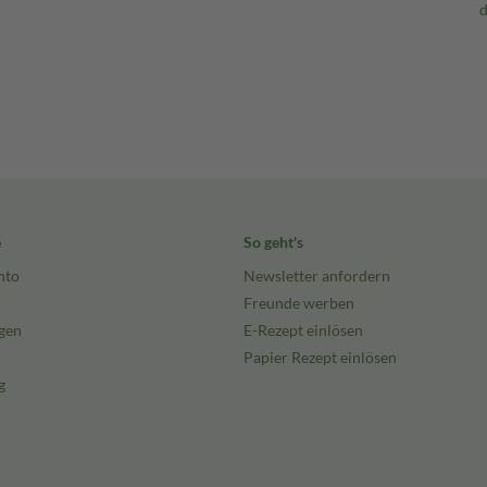
e
So geht's
nto
Newsletter anfordern
Freunde werben
gen
E-Rezept einlösen
Papier Rezept einlösen
g