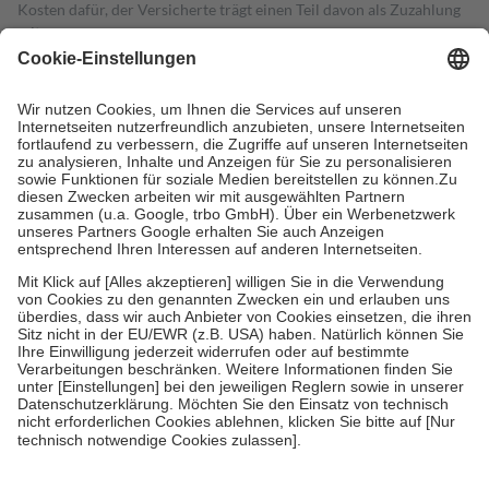
Kosten dafür, der Versicherte trägt einen Teil davon als Zuzahlung
mit.
Grundsätzlich leisten Mitglieder Zuzahlungen in Höhe von zehn
Prozent des Abgabepreises,
mindestens
jedoch
fünf Euro
und
höchstens zehn Euro.
Es sind jedoch nie mehr als die tatsächlichen
Kosten der Leistung zu entrichten.
Diese Regeln gelten grundsätzlich auch für Online-Apotheken.
Bei Heilmitteln und häuslicher Krankenpflege beträgt die
Zuzahlung zehn Prozent der Kosten sowie zehn Euro je
Verordnung.
Um das Engagement der Versicherten für ihre eigene Gesundheit zu
stärken und die besondere Stellung der Familie zu unterstützen,
fallen
keine Zuzahlungen
an bei:
• Kindern und Jugendlichen bis zum vollendeten 18. Lebensjahr
mit Ausnahme der Fahrkosten
• Untersuchungen zur Vorsorge und Früherkennung, die von der
GKV getragen werden
• empfohlenen Schutzimpfungen
• Harn- und Blutteststreifen
Wir nutzen Trusted Shops als unabhängigen Dienstleister für die
Einholung von Bewertungen. Trusted Shops hat Maßnahmen