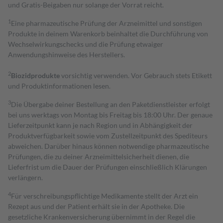
und Gratis-Beigaben nur solange der Vorrat reicht.
1
Eine pharmazeutische Prüfung der Arzneimittel und sonstigen
Produkte in deinem Warenkorb beinhaltet die Durchführung von
Wechselwirkungschecks und die Prüfung etwaiger
Anwendungshinweise des Herstellers.
2
Biozidprodukte
vorsichtig verwenden. Vor Gebrauch stets Etikett
und Produktinformationen lesen.
3
Die Übergabe deiner Bestellung an den Paketdienstleister erfolgt
bei uns werktags von Montag bis Freitag bis 18:00 Uhr. Der genaue
Lieferzeitpunkt kann je nach Region und in Abhängigkeit der
Produktverfügbarkeit sowie vom Zustellzeitpunkt des Spediteurs
abweichen. Darüber hinaus können notwendige pharmazeutische
Prüfungen, die zu deiner Arzneimittelsicherheit dienen, die
Lieferfrist um die Dauer der Prüfungen einschließlich Klärungen
verlängern.
4
Für verschreibungspflichtige Medikamente stellt der Arzt ein
Rezept aus und der Patient erhält sie in der Apotheke. Die
gesetzliche Krankenversicherung übernimmt in der Regel die