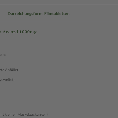
Darreichungsform: Filmtabletten
am Accord 1000mg
eln:
zte Anfälle)
sgeweitet)
 mit kleinen Muskelzuckungen)