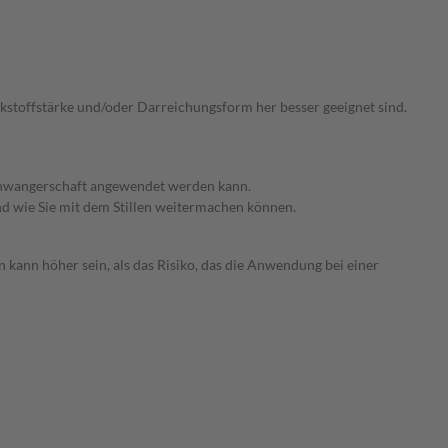
irkstoffstärke und/oder Darreichungsform her besser geeignet sind.
 Schwangerschaft angewendet werden kann.
nd wie Sie mit dem Stillen weitermachen können.
 kann höher sein, als das Risiko, das die Anwendung bei einer