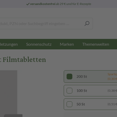
versandkostenfrei
ab 29 € und für E-Rezepte
letzungen
Sonnenschutz
Marken
Themenwelten
 Filmtabletten
Sparti
200 St
(0,30 € 
100 St
(0,38 € 
50 St
(0,51 € 