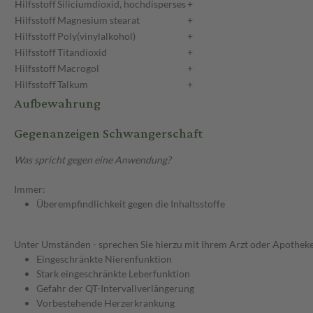
Hilfsstoff
Siliciumdioxid, hochdisperses
+
Hilfsstoff
Magnesium stearat
+
Hilfsstoff
Poly(vinylalkohol)
+
Hilfsstoff
Titandioxid
+
Hilfsstoff
Macrogol
+
Hilfsstoff
Talkum
+
Aufbewahrung
Gegenanzeigen Schwangerschaft
Was spricht gegen eine Anwendung?
Immer:
Überempfindlichkeit gegen die Inhaltsstoffe
Unter Umständen - sprechen Sie hierzu mit Ihrem Arzt oder Apotheke
Eingeschränkte Nierenfunktion
Stark eingeschränkte Leberfunktion
Gefahr der QT-Intervallverlängerung
Vorbestehende Herzerkrankung