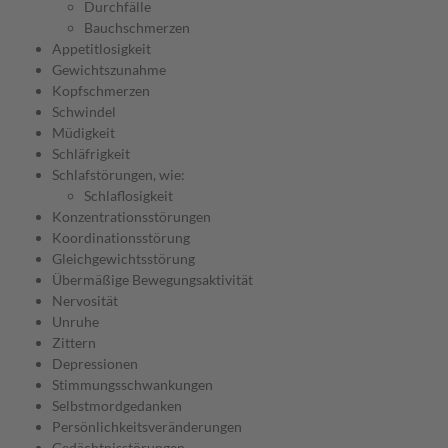
Durchfälle
Bauchschmerzen
Appetitlosigkeit
Gewichtszunahme
Kopfschmerzen
Schwindel
Müdigkeit
Schläfrigkeit
Schlafstörungen, wie:
Schlaflosigkeit
Konzentrationsstörungen
Koordinationsstörung
Gleichgewichtsstörung
Übermäßige Bewegungsaktivität
Nervosität
Unruhe
Zittern
Depressionen
Stimmungsschwankungen
Selbstmordgedanken
Persönlichkeitsveränderungen
Gedächtnisstörungen