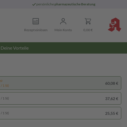
persönliche
pharmazeutische Beratung
Rezept einlösen
Mein Konto
0,00 €
Deine Vorteile
pp
60,08 €
/ 1 St)
37,62 €
/ 1 St)
25,55 €
/ 1 St)