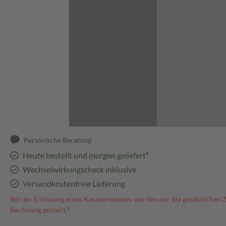
Abbildung kann abweichen
Persönliche Beratung
Heute bestellt und morgen geliefert³
Wechselwirkungscheck inklusive
Versandkostenfreie Lieferung
Bei der Einlösung eines Kassenrezeptes werden nur die gesetzlichen 
Rechnung gestellt.⁴