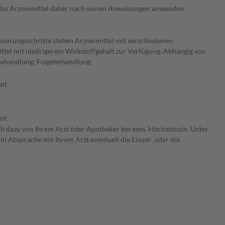
e das Arzneimittel daher nach seinen Anweisungen anwenden.
osierungsschritte stehen Arzneimittel mit verschiedenen
ittel mit niedrigerem Wirkstoffgehalt zur Verfügung. Abhängig von
 Behandlung: Folgebehandlung:
eit
eit
ich dazu von Ihrem Arzt oder Apotheker beraten. Höchstdosis: Unter
in Absprache mit Ihrem Arzt eventuell die Einzel- oder die