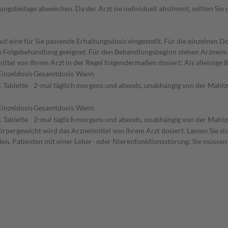
gsbeilage abweichen. Da der Arzt sie individuell abstimmt, sollten Si
f eine für Sie passende Erhaltungsdosis eingestellt. Für die einzelnen D
die Folgebehandlung geeignet. Für den Behandlungsbeginn stehen Arzneim
ttel von Ihrem Arzt in der Regel folgendermaßen dosiert: Als alleinige
Einzeldosis
Gesamtdosis
Wann
1 Tablette
2-mal täglich
morgens und abends, unabhängig von der Mahlz
Einzeldosis
Gesamtdosis
Wann
1 Tablette
2-mal täglich
morgens und abends, unabhängig von der Mahlz
rpergewicht wird das Arzneimittel von Ihrem Arzt dosiert. Lassen Sie s
den. Patienten mit einer Leber- oder Nierenfunktionsstörung: Sie müssen 