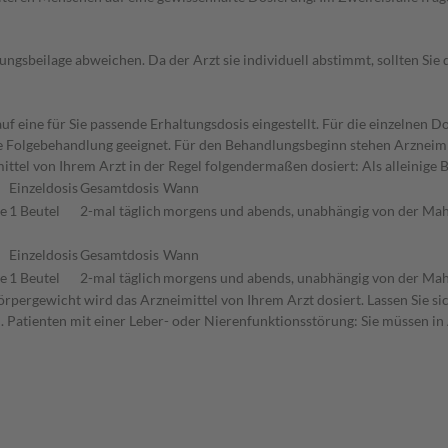
gsbeilage abweichen. Da der Arzt sie individuell abstimmt, sollten Si
f eine für Sie passende Erhaltungsdosis eingestellt. Für die einzelnen D
die Folgebehandlung geeignet. Für den Behandlungsbeginn stehen Arzneim
ttel von Ihrem Arzt in der Regel folgendermaßen dosiert: Als alleinige
Einzeldosis
Gesamtdosis
Wann
ne
1 Beutel
2-mal täglich
morgens und abends, unabhängig von der Mah
Einzeldosis
Gesamtdosis
Wann
ne
1 Beutel
2-mal täglich
morgens und abends, unabhängig von der Mah
rpergewicht wird das Arzneimittel von Ihrem Arzt dosiert. Lassen Sie s
n. Patienten mit einer Leber- oder Nierenfunktionsstörung: Sie müssen in