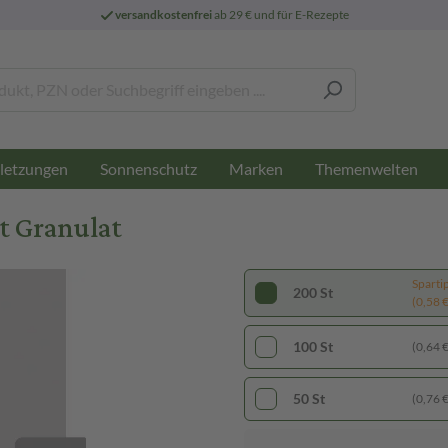
versandkostenfrei
ab 29 € und für E-Rezepte
letzungen
Sonnenschutz
Marken
Themenwelten
t Granulat
Sparti
200 St
(0,58 € 
100 St
(0,64 € 
50 St
(0,76 € 