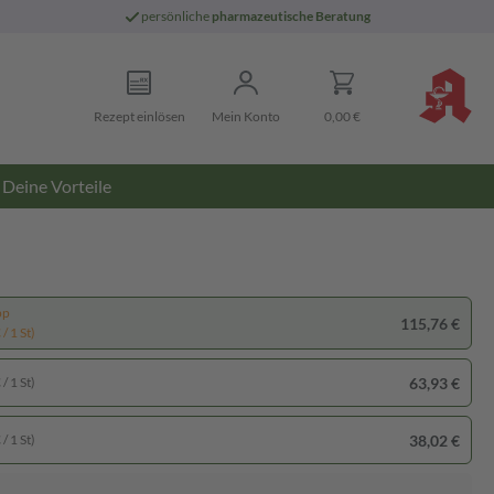
persönliche
pharmazeutische Beratung
Rezept einlösen
Mein Konto
0,00 €
Deine Vorteile
pp
115,76 €
/ 1 St)
63,93 €
/ 1 St)
38,02 €
/ 1 St)