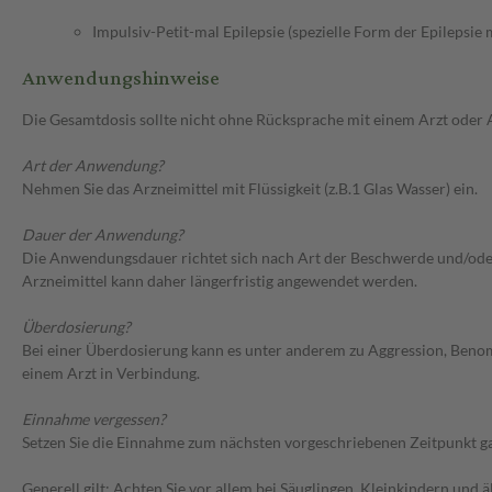
Impulsiv-Petit-mal Epilepsie (spezielle Form der Epilepsie
Anwendungshinweise
Die Gesamtdosis sollte nicht ohne Rücksprache mit einem Arzt oder
Art der Anwendung?
Nehmen Sie das Arzneimittel mit Flüssigkeit (z.B.1 Glas Wasser) ein.
Dauer der Anwendung?
Die Anwendungsdauer richtet sich nach Art der Beschwerde und/oder 
Arzneimittel kann daher längerfristig angewendet werden.
Überdosierung?
Bei einer Überdosierung kann es unter anderem zu Aggression, Ben
einem Arzt in Verbindung.
Einnahme vergessen?
Setzen Sie die Einnahme zum nächsten vorgeschriebenen Zeitpunkt gan
Generell gilt: Achten Sie vor allem bei Säuglingen, Kleinkindern un