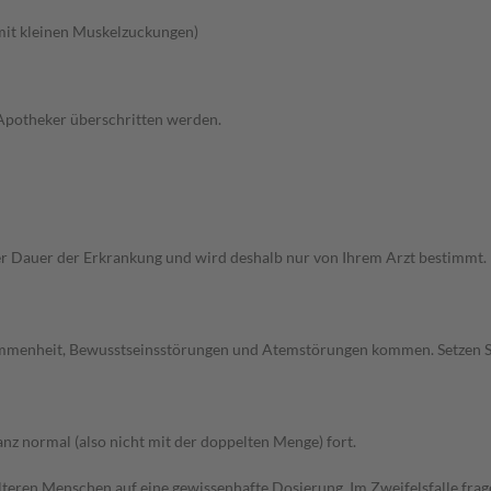
 mit kleinen Muskelzuckungen)
 Apotheker überschritten werden.
Dauer der Erkrankung und wird deshalb nur von Ihrem Arzt bestimmt. Pri
ommenheit, Bewusstseinsstörungen und Atemstörungen kommen. Setzen S
z normal (also nicht mit der doppelten Menge) fort.
d älteren Menschen auf eine gewissenhafte Dosierung. Im Zweifelsfalle f