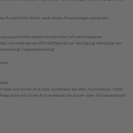
e das Arzneimittel daher nach seinen Anweisungen anwenden.
osierungsschritte stehen Arzneimittel mit verschiedenen
ittel mit niedrigerem Wirkstoffgehalt zur Verfügung. Abhängig von
 Behandlung: Folgebehandlung:
lzeit
lzeit
ich dazu von Ihrem Arzt oder Apotheker beraten. Höchstdosis: Unter
 Absprache mit Ihrem Arzt eventuell die Einzel- oder die Gesamtdosis