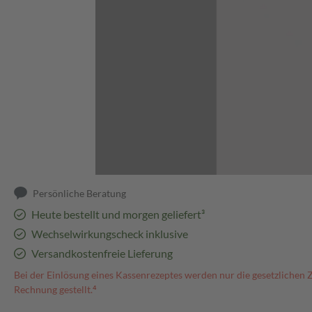
Abbildung kann abweichen
Persönliche Beratung
Heute bestellt und morgen geliefert³
Wechselwirkungscheck inklusive
Versandkostenfreie Lieferung
Bei der Einlösung eines Kassenrezeptes werden nur die gesetzlichen 
Rechnung gestellt.⁴