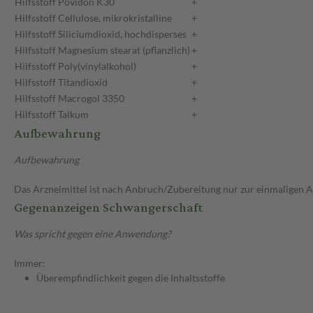
Hilfsstoff
Povidon K30
+
Hilfsstoff
Cellulose, mikrokristalline
+
Hilfsstoff
Siliciumdioxid, hochdisperses
+
Hilfsstoff
Magnesium stearat (pflanzlich)
+
Hilfsstoff
Poly(vinylalkohol)
+
Hilfsstoff
Titandioxid
+
Hilfsstoff
Macrogol 3350
+
Hilfsstoff
Talkum
+
Aufbewahrung
Aufbewahrung
Das Arzneimittel ist nach Anbruch/Zubereitung nur zur einmaligen
Gegenanzeigen Schwangerschaft
Was spricht gegen eine Anwendung?
Immer:
Überempfindlichkeit gegen die Inhaltsstoffe