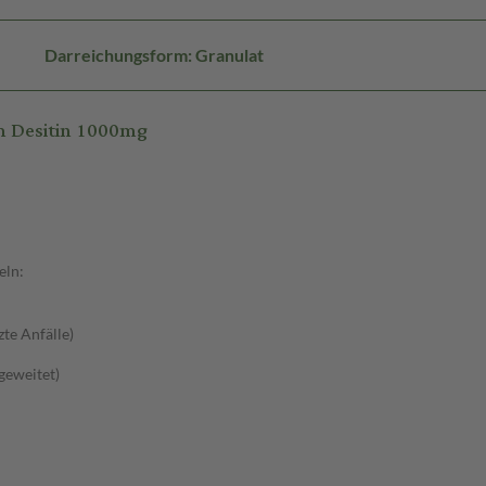
Darreichungsform: Granulat
m Desitin 1000mg
eln:
zte Anfälle)
sgeweitet)