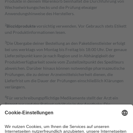
Produkte in deinem Warenkorb beinhaltet die Durchführung von
Wechselwirkungschecks und die Prüfung etwaiger
Anwendungshinweise des Herstellers.
2
Biozidprodukte
vorsichtig verwenden. Vor Gebrauch stets Etikett
und Produktinformationen lesen.
3
Die Übergabe deiner Bestellung an den Paketdienstleister erfolgt
bei uns werktags von Montag bis Freitag bis 18:00 Uhr. Der genaue
Lieferzeitpunkt kann je nach Region und in Abhängigkeit der
Produktverfügbarkeit sowie vom Zustellzeitpunkt des Spediteurs
abweichen. Darüber hinaus können notwendige pharmazeutische
Prüfungen, die zu deiner Arzneimittelsicherheit dienen, die
Lieferfrist um die Dauer der Prüfungen einschließlich Klärungen
verlängern.
4
Für verschreibungspflichtige Medikamente stellt der Arzt ein
Rezept aus und der Patient erhält sie in der Apotheke. Die
gesetzliche Krankenversicherung übernimmt in der Regel die
Kosten dafür, der Versicherte trägt einen Teil davon als Zuzahlung
mit.
Grundsätzlich leisten Mitglieder Zuzahlungen in Höhe von zehn