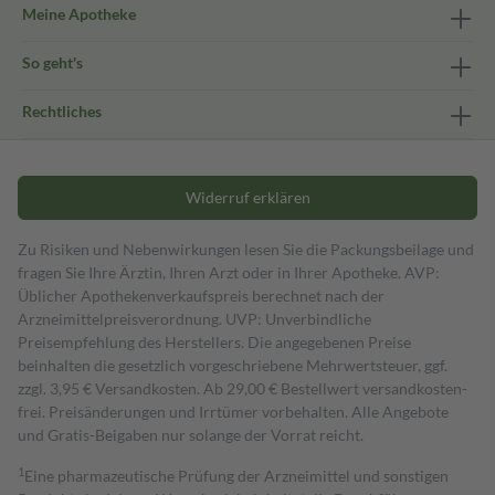
Meine Apotheke
So geht's
Rechtliches
Widerruf erklären
Zu Risiken und Nebenwirkungen lesen Sie die Packungsbeilage und
fragen Sie Ihre Ärztin, Ihren Arzt oder in Ihrer Apotheke. AVP:
Üblicher Apothekenverkaufspreis berechnet nach der
Arzneimittelpreisverordnung. UVP: Unverbindliche
Preisempfehlung des Herstellers. Die angegebenen Preise
beinhalten die gesetzlich vorgeschriebene Mehrwertsteuer, ggf.
zzgl. 3,95 € Versandkosten. Ab 29,00 € Bestell­wert versand­kosten­
frei. Preisänderungen und Irrtümer vorbehalten. Alle Angebote
und Gratis-Beigaben nur solange der Vorrat reicht.
1
Eine pharmazeutische Prüfung der Arzneimittel und sonstigen