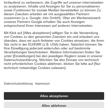
Prozent des Abgabepreises,
mindestens
jedoch
fünf Euro
und
höchstens zehn Euro.
Es sind jedoch nie mehr als die tatsächlichen
Kosten der Leistung zu entrichten.
Diese Regeln gelten grundsätzlich auch für Online-Apotheken.
Bei Heilmitteln und häuslicher Krankenpflege beträgt die
Zuzahlung zehn Prozent der Kosten sowie zehn Euro je
Verordnung.
Um das Engagement der Versicherten für ihre eigene Gesundheit zu
stärken und die besondere Stellung der Familie zu unterstützen,
fallen
keine Zuzahlungen
an bei:
• Kindern und Jugendlichen bis zum vollendeten 18. Lebensjahr
mit Ausnahme der Fahrkosten
• Untersuchungen zur Vorsorge und Früherkennung, die von der
GKV getragen werden
• empfohlenen Schutzimpfungen
• Harn- und Blutteststreifen
Wir nutzen Trusted Shops als unabhängigen Dienstleister für die
Einholung von Bewertungen. Trusted Shops hat Maßnahmen
getroffen, um sicherzustellen, dass es sich um echte Bewertungen
handelt. Mehr Informationen findest du hier:
https://help.etrusted.com/hc/de/articles/4419944605341