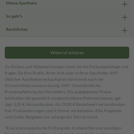
Meine Apotheke
So geht's
Rechtliches
Widerruf erklären
Zu Risiken und Nebenwirkungen lesen Sie die Packungsbeilage und
fragen Sie Ihre Ärztin, Ihren Arzt oder in Ihrer Apotheke. AVP:
Üblicher Apothekenverkaufspreis berechnet nach der
Arzneimittelpreisverordnung. UVP: Unverbindliche
Preisempfehlung des Herstellers. Die angegebenen Preise
beinhalten die gesetzlich vorgeschriebene Mehrwertsteuer, ggf.
zzgl. 3,95 € Versandkosten. Ab 29,00 € Bestell­wert versand­kosten­
frei. Preisänderungen und Irrtümer vorbehalten. Alle Angebote
und Gratis-Beigaben nur solange der Vorrat reicht.
1
Eine pharmazeutische Prüfung der Arzneimittel und sonstigen