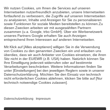
Prozent des Abgabepreises,
mindestens
jedoch
fünf Euro
und
höchstens zehn Euro.
Es sind jedoch nie mehr als die tatsächlichen
Kosten der Leistung zu entrichten.
Diese Regeln gelten grundsätzlich auch für Online-Apotheken.
Bei Heilmitteln und häuslicher Krankenpflege beträgt die
Zuzahlung zehn Prozent der Kosten sowie zehn Euro je
Verordnung.
Um das Engagement der Versicherten für ihre eigene Gesundheit zu
stärken und die besondere Stellung der Familie zu unterstützen,
fallen
keine Zuzahlungen
an bei:
• Kindern und Jugendlichen bis zum vollendeten 18. Lebensjahr
mit Ausnahme der Fahrkosten
• Untersuchungen zur Vorsorge und Früherkennung, die von der
GKV getragen werden
• empfohlenen Schutzimpfungen
• Harn- und Blutteststreifen
Wir nutzen Trusted Shops als unabhängigen Dienstleister für die
Einholung von Bewertungen. Trusted Shops hat Maßnahmen
getroffen, um sicherzustellen, dass es sich um echte Bewertungen
handelt. Mehr Informationen findest du hier:
https://help.etrusted.com/hc/de/articles/4419944605341