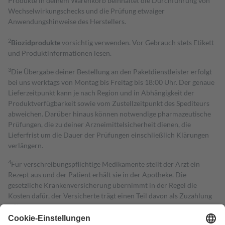
Produkte in deinem Warenkorb beinhaltet die Durchführung von
Wechselwirkungschecks und die Prüfung etwaiger
Anwendungshinweise des Herstellers.
2
Biozidprodukte
vorsichtig verwenden. Vor Gebrauch stets Etikett
und Produktinformationen lesen.
3
Die Übergabe deiner Bestellung an den Paketdienstleister erfolgt
bei uns werktags von Montag bis Freitag bis 18:00 Uhr. Der genaue
Lieferzeitpunkt kann je nach Region und in Abhängigkeit der
Produktverfügbarkeit sowie vom Zustellzeitpunkt des Spediteurs
abweichen. Darüber hinaus können notwendige pharmazeutische
Prüfungen, die zu deiner Arzneimittelsicherheit dienen, die
Lieferfrist um die Dauer der Prüfungen einschließlich Klärungen
verlängern.
4
Für verschreibungspflichtige Medikamente stellt der Arzt ein
Rezept aus und der Patient erhält sie in der Apotheke. Die
gesetzliche Krankenversicherung übernimmt in der Regel die
Kosten dafür, der Versicherte trägt einen Teil davon als Zuzahlung
mit.
Grundsätzlich leisten Mitglieder Zuzahlungen in Höhe von zehn