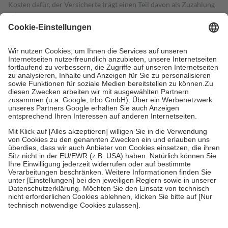
Kosten dafür, der Versicherte trägt einen Teil davon als Zuzahlung
mit.
Grundsätzlich leisten Mitglieder Zuzahlungen in Höhe von zehn
Prozent des Abgabepreises,
mindestens
jedoch
fünf Euro
und
höchstens zehn Euro.
Es sind jedoch nie mehr als die tatsächlichen
Kosten der Leistung zu entrichten.
Diese Regeln gelten grundsätzlich auch für Online-Apotheken.
Bei Heilmitteln und häuslicher Krankenpflege beträgt die
Zuzahlung zehn Prozent der Kosten sowie zehn Euro je
Verordnung.
Um das Engagement der Versicherten für ihre eigene Gesundheit zu
stärken und die besondere Stellung der Familie zu unterstützen,
fallen
keine Zuzahlungen
an bei:
• Kindern und Jugendlichen bis zum vollendeten 18. Lebensjahr
mit Ausnahme der Fahrkosten
• Untersuchungen zur Vorsorge und Früherkennung, die von der
GKV getragen werden
• empfohlenen Schutzimpfungen
• Harn- und Blutteststreifen
Wir nutzen Trusted Shops als unabhängigen Dienstleister für die
Einholung von Bewertungen. Trusted Shops hat Maßnahmen