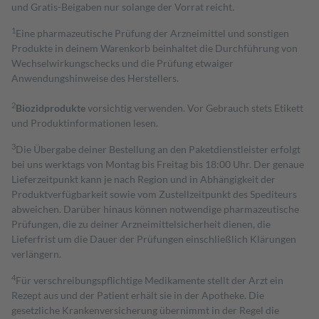
und Gratis-Beigaben nur solange der Vorrat reicht.
1
Eine pharmazeutische Prüfung der Arzneimittel und sonstigen
Produkte in deinem Warenkorb beinhaltet die Durchführung von
Wechselwirkungschecks und die Prüfung etwaiger
Anwendungshinweise des Herstellers.
2
Biozidprodukte
vorsichtig verwenden. Vor Gebrauch stets Etikett
und Produktinformationen lesen.
3
Die Übergabe deiner Bestellung an den Paketdienstleister erfolgt
bei uns werktags von Montag bis Freitag bis 18:00 Uhr. Der genaue
Lieferzeitpunkt kann je nach Region und in Abhängigkeit der
Produktverfügbarkeit sowie vom Zustellzeitpunkt des Spediteurs
abweichen. Darüber hinaus können notwendige pharmazeutische
Prüfungen, die zu deiner Arzneimittelsicherheit dienen, die
Lieferfrist um die Dauer der Prüfungen einschließlich Klärungen
verlängern.
4
Für verschreibungspflichtige Medikamente stellt der Arzt ein
Rezept aus und der Patient erhält sie in der Apotheke. Die
gesetzliche Krankenversicherung übernimmt in der Regel die