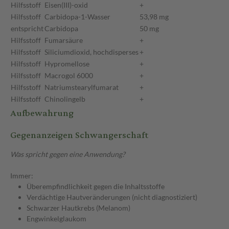
Hilfsstoff
Eisen(III)-oxid
+
Hilfsstoff
Carbidopa-1-Wasser
53,98 mg
entspricht
Carbidopa
50 mg
Hilfsstoff
Fumarsäure
+
Hilfsstoff
Siliciumdioxid, hochdisperses
+
Hilfsstoff
Hypromellose
+
Hilfsstoff
Macrogol 6000
+
Hilfsstoff
Natriumstearylfumarat
+
Hilfsstoff
Chinolingelb
+
Aufbewahrung
Gegenanzeigen Schwangerschaft
Was spricht gegen eine Anwendung?
Immer:
Überempfindlichkeit gegen die Inhaltsstoffe
Verdächtige Hautveränderungen (nicht diagnostiziert)
Schwarzer Hautkrebs (Melanom)
Engwinkelglaukom