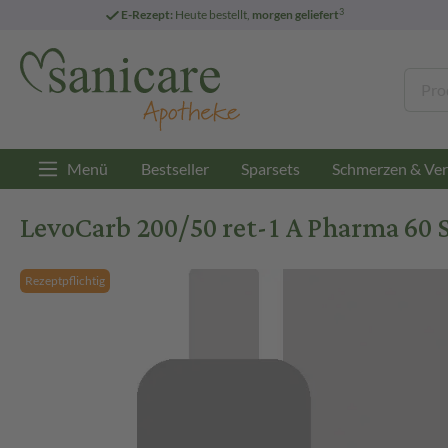
3
E-Rezept:
Heute bestellt,
morgen geliefert
Menü
Bestseller
Sparsets
Schmerzen & Ver
LevoCarb 200/50 ret-1 A Pharma 60 
Rezeptpflichtig