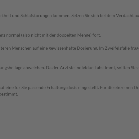
rtheit und Schlafstörungen kommen. Setzen Sie sich bei dem Verdacht a
z normal (also nicht mit der doppelten Menge) fort.
d älteren Menschen auf eine gewissenhafte Dosierung. Im Zweifelsfalle f
gsbeilage abweichen. Da der Arzt sie individuell abstimmt, sollten Si
f eine für Sie passende Erhaltungsdosis eingestellt. Für die einzelnen D
bestimmt.