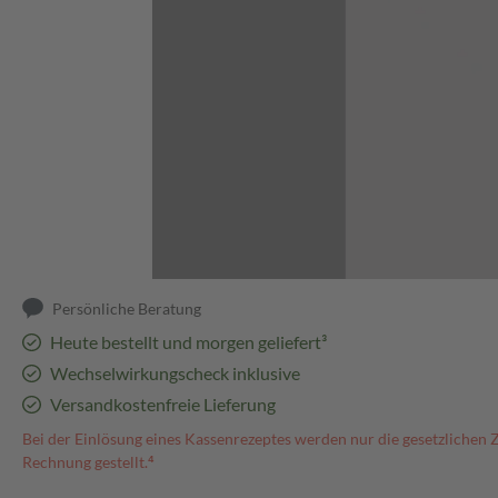
Abbildung kann abweichen
Persönliche Beratung
Heute bestellt und morgen geliefert³
Wechselwirkungscheck inklusive
Versandkostenfreie Lieferung
Bei der Einlösung eines Kassenrezeptes werden nur die gesetzlichen 
Rechnung gestellt.⁴