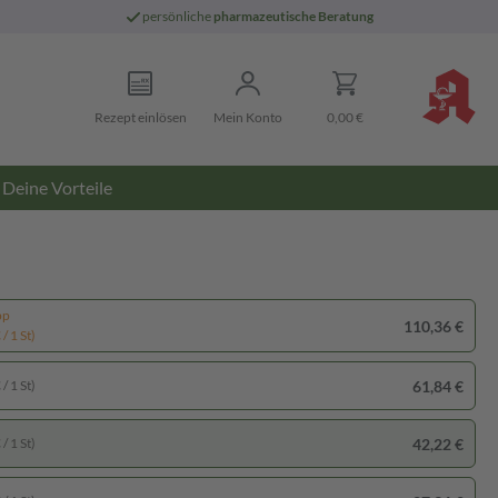
persönliche
pharmazeutische Beratung
Rezept einlösen
Mein Konto
0,00 €
Deine Vorteile
pp
110,36 €
/ 1 St)
61,84 €
/ 1 St)
42,22 €
/ 1 St)