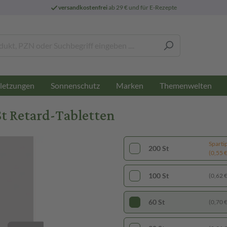
versandkostenfrei
ab 29 € und für E-Rezepte
letzungen
Sonnenschutz
Marken
Themenwelten
St Retard-Tabletten
Sparti
200 St
(0,55 € 
100 St
(0,62 € 
60 St
(0,70 € 