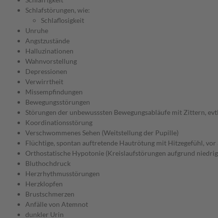
Schlafstörungen, wie:
Schlaflosigkeit
Unruhe
Angstzustände
Halluzinationen
Wahnvorstellung
Depressionen
Verwirrtheit
Missempfindungen
Bewegungsstörungen
Störungen der unbewusssten Bewegungsabläufe mit Zittern, evtl
Koordinationsstörung
Verschwommenes Sehen (Weitstellung der Pupille)
Flüchtige, spontan auftretende Hautrötung mit Hitzegefühl, vor 
Orthostatische Hypotonie (Kreislaufstörungen aufgrund niedrig
Bluthochdruck
Herzrhythmusstörungen
Herzklopfen
Brustschmerzen
Anfälle von Atemnot
dunkler Urin