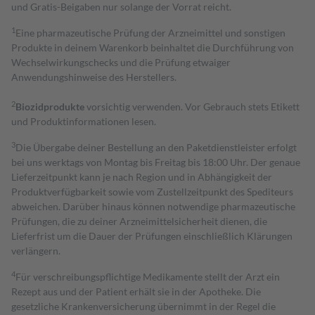
und Gratis-Beigaben nur solange der Vorrat reicht.
1
Eine pharmazeutische Prüfung der Arzneimittel und sonstigen
Produkte in deinem Warenkorb beinhaltet die Durchführung von
Wechselwirkungschecks und die Prüfung etwaiger
Anwendungshinweise des Herstellers.
2
Biozidprodukte
vorsichtig verwenden. Vor Gebrauch stets Etikett
und Produktinformationen lesen.
3
Die Übergabe deiner Bestellung an den Paketdienstleister erfolgt
bei uns werktags von Montag bis Freitag bis 18:00 Uhr. Der genaue
Lieferzeitpunkt kann je nach Region und in Abhängigkeit der
Produktverfügbarkeit sowie vom Zustellzeitpunkt des Spediteurs
abweichen. Darüber hinaus können notwendige pharmazeutische
Prüfungen, die zu deiner Arzneimittelsicherheit dienen, die
Lieferfrist um die Dauer der Prüfungen einschließlich Klärungen
verlängern.
4
Für verschreibungspflichtige Medikamente stellt der Arzt ein
Rezept aus und der Patient erhält sie in der Apotheke. Die
gesetzliche Krankenversicherung übernimmt in der Regel die