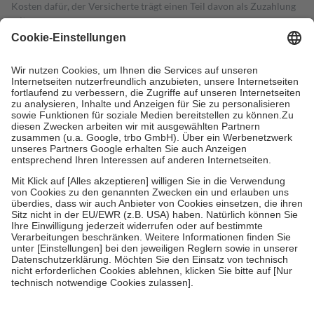
Kosten dafür, der Versicherte trägt einen Teil davon als Zuzahlung
mit.
Grundsätzlich leisten Mitglieder Zuzahlungen in Höhe von zehn
Prozent des Abgabepreises,
mindestens
jedoch
fünf Euro
und
höchstens zehn Euro.
Es sind jedoch nie mehr als die tatsächlichen
Kosten der Leistung zu entrichten.
Diese Regeln gelten grundsätzlich auch für Online-Apotheken.
Bei Heilmitteln und häuslicher Krankenpflege beträgt die
Zuzahlung zehn Prozent der Kosten sowie zehn Euro je
Verordnung.
Um das Engagement der Versicherten für ihre eigene Gesundheit zu
stärken und die besondere Stellung der Familie zu unterstützen,
fallen
keine Zuzahlungen
an bei:
• Kindern und Jugendlichen bis zum vollendeten 18. Lebensjahr
mit Ausnahme der Fahrkosten
• Untersuchungen zur Vorsorge und Früherkennung, die von der
GKV getragen werden
• empfohlenen Schutzimpfungen
• Harn- und Blutteststreifen
Wir nutzen Trusted Shops als unabhängigen Dienstleister für die
Einholung von Bewertungen. Trusted Shops hat Maßnahmen