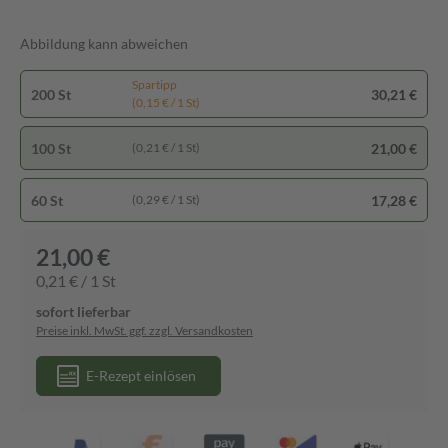
Abbildung kann abweichen
Spartipp
200 St
30,21 €
(0,15 € / 1 St)
100 St
21,00 €
(0,21 € / 1 St)
60 St
17,28 €
(0,29 € / 1 St)
21,00 €
0,21 € / 1 St
sofort lieferbar
Preise inkl. MwSt. ggf. zzgl. Versandkosten
E-Rezept einlösen