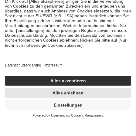
Um das Engagement der Versicherten für ihre eigene Gesundheit zu
stärken und die besondere Stellung der Familie zu unterstützen,
fallen
keine Zuzahlungen
an bei:
• Kindern und Jugendlichen bis zum vollendeten 18. Lebensjahr
mit Ausnahme der Fahrkosten
• Untersuchungen zur Vorsorge und Früherkennung, die von der
GKV getragen werden
• empfohlenen Schutzimpfungen
• Harn- und Blutteststreifen
Wir nutzen Trusted Shops als unabhängigen Dienstleister für die
Einholung von Bewertungen. Trusted Shops hat Maßnahmen
getroffen, um sicherzustellen, dass es sich um echte Bewertungen
handelt. Mehr Informationen findest du hier:
https://help.etrusted.com/hc/de/articles/4419944605341
Einige Bilder und Inhalte wurden unter Zuhilfenahme künstlicher
Intelligenz erstellt.