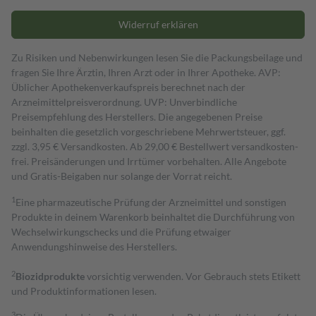
Widerruf erklären
Zu Risiken und Nebenwirkungen lesen Sie die Packungsbeilage und
fragen Sie Ihre Ärztin, Ihren Arzt oder in Ihrer Apotheke. AVP:
Üblicher Apothekenverkaufspreis berechnet nach der
Arzneimittelpreisverordnung. UVP: Unverbindliche
Preisempfehlung des Herstellers. Die angegebenen Preise
beinhalten die gesetzlich vorgeschriebene Mehrwertsteuer, ggf.
zzgl. 3,95 € Versandkosten. Ab 29,00 € Bestell­wert versand­kosten­
frei. Preisänderungen und Irrtümer vorbehalten. Alle Angebote
und Gratis-Beigaben nur solange der Vorrat reicht.
1
Eine pharmazeutische Prüfung der Arzneimittel und sonstigen
Produkte in deinem Warenkorb beinhaltet die Durchführung von
Wechselwirkungschecks und die Prüfung etwaiger
Anwendungshinweise des Herstellers.
2
Biozidprodukte
vorsichtig verwenden. Vor Gebrauch stets Etikett
und Produktinformationen lesen.
3