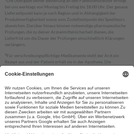
Die Übergabe deiner Bestellung an den Paketdienstleister erfolgt
bei uns werktags von Montag bis Freitag bis 18:00 Uhr. Der genaue
Lieferzeitpunkt kann je nach Region und in Abhängigkeit der
Produktverfügbarkeit sowie vom Zustellzeitpunkt des Spediteurs
abweichen. Darüber hinaus können notwendige pharmazeutische
Prüfungen, die zu deiner Arzneimittelsicherheit dienen, die
Lieferfrist um die Dauer der Prüfungen einschließlich Klärungen
verlängern.
4
Für verschreibungspflichtige Medikamente stellt der Arzt ein
Rezept aus und der Patient erhält sie in der Apotheke. Die
gesetzliche Krankenversicherung übernimmt in der Regel die
Kosten dafür, der Versicherte trägt einen Teil davon als Zuzahlung
mit.
Grundsätzlich leisten Mitglieder Zuzahlungen in Höhe von zehn
Prozent des Abgabepreises,
mindestens
jedoch
fünf Euro
und
höchstens zehn Euro.
Es sind jedoch nie mehr als die tatsächlichen
Kosten der Leistung zu entrichten.
Diese Regeln gelten grundsätzlich auch für Online-Apotheken.
Bei Heilmitteln und häuslicher Krankenpflege beträgt die
Zuzahlung zehn Prozent der Kosten sowie zehn Euro je
Verordnung.