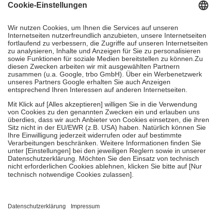
Grundsätzlich leisten Mitglieder Zuzahlungen in Höhe von zehn
Prozent des Abgabepreises,
mindestens
jedoch
fünf Euro
und
höchstens zehn Euro.
Es sind jedoch nie mehr als die tatsächlichen
Kosten der Leistung zu entrichten.
Diese Regeln gelten grundsätzlich auch für Online-Apotheken.
Bei Heilmitteln und häuslicher Krankenpflege beträgt die
Zuzahlung zehn Prozent der Kosten sowie zehn Euro je
Verordnung.
Um das Engagement der Versicherten für ihre eigene Gesundheit zu
stärken und die besondere Stellung der Familie zu unterstützen,
fallen
keine Zuzahlungen
an bei:
• Kindern und Jugendlichen bis zum vollendeten 18. Lebensjahr
mit Ausnahme der Fahrkosten
• Untersuchungen zur Vorsorge und Früherkennung, die von der
GKV getragen werden
• empfohlenen Schutzimpfungen
• Harn- und Blutteststreifen
Wir nutzen Trusted Shops als unabhängigen Dienstleister für die
Einholung von Bewertungen. Trusted Shops hat Maßnahmen
getroffen, um sicherzustellen, dass es sich um echte Bewertungen
handelt. Mehr Informationen findest du hier: