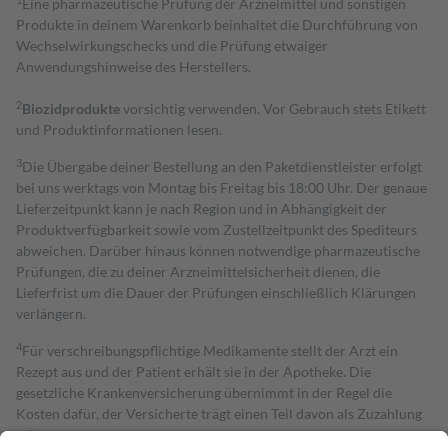
Eine pharmazeutische Prüfung der Arzneimittel und sonstigen
Produkte in deinem Warenkorb beinhaltet die Durchführung von
Wechselwirkungschecks und die Prüfung etwaiger
Anwendungshinweise des Herstellers.
2
Biozidprodukte
vorsichtig verwenden. Vor Gebrauch stets Etikett
und Produktinformationen lesen.
3
Die Übergabe deiner Bestellung an den Paketdienstleister erfolgt
bei uns werktags von Montag bis Freitag bis 18:00 Uhr. Der genaue
Lieferzeitpunkt kann je nach Region und in Abhängigkeit der
Produktverfügbarkeit sowie vom Zustellzeitpunkt des Spediteurs
abweichen. Darüber hinaus können notwendige pharmazeutische
Prüfungen, die zu deiner Arzneimittelsicherheit dienen, die
Lieferfrist um die Dauer der Prüfungen einschließlich Klärungen
verlängern.
4
Für verschreibungspflichtige Medikamente stellt der Arzt ein
Rezept aus und der Patient erhält sie in der Apotheke. Die
gesetzliche Krankenversicherung übernimmt in der Regel die
Kosten dafür, der Versicherte trägt einen Teil davon als Zuzahlung
mit.