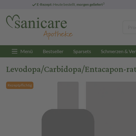
3
E-Rezept:
Heute bestellt,
morgen geliefert
Menü
Bestseller
Sparsets
Schmerzen & Ver
Levodopa/Carbidopa/Entacapon-ra
Rezeptpflichtig