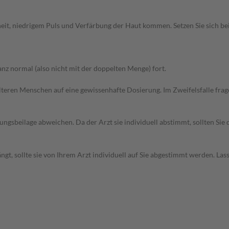
eit, niedrigem Puls und Verfärbung der Haut kommen. Setzen Sie sich b
z normal (also nicht mit der doppelten Menge) fort.
d älteren Menschen auf eine gewissenhafte Dosierung. Im Zweifelsfalle f
gsbeilage abweichen. Da der Arzt sie individuell abstimmt, sollten Si
t, sollte sie von Ihrem Arzt individuell auf Sie abgestimmt werden. Las