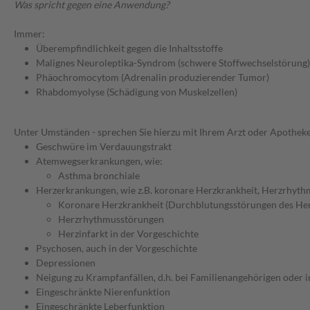
Was spricht gegen eine Anwendung?
Immer:
Überempfindlichkeit gegen die Inhaltsstoffe
Malignes Neuroleptika-Syndrom (schwere Stoffwechselstörung)
Phäochromocytom (Adrenalin produzierender Tumor)
Rhabdomyolyse (Schädigung von Muskelzellen)
Unter Umständen - sprechen Sie hierzu mit Ihrem Arzt oder Apotheke
Geschwüre im Verdauungstrakt
Atemwegserkrankungen, wie:
Asthma bronchiale
Herzerkrankungen, wie z.B. koronare Herzkrankheit, Herzrhyth
Koronare Herzkrankheit (Durchblutungsstörungen des He
Herzrhythmusstörungen
Herzinfarkt in der Vorgeschichte
Psychosen, auch in der Vorgeschichte
Depressionen
Neigung zu Krampfanfällen, d.h. bei Familienangehörigen oder i
Eingeschränkte Nierenfunktion
Eingeschränkte Leberfunktion