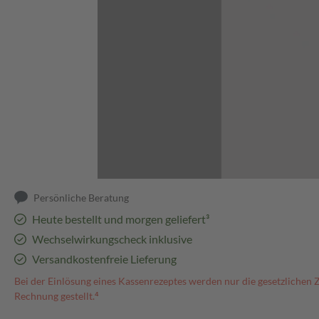
Abbildung kann abweichen
Persönliche Beratung
Heute bestellt und morgen geliefert³
Wechselwirkungscheck inklusive
Versandkostenfreie Lieferung
Bei der Einlösung eines Kassenrezeptes werden nur die gesetzlichen 
Rechnung gestellt.⁴