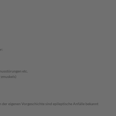
r:
musstörungen etc.
rzmuskels)
n der eigenen Vorgeschichte sind epileptische Anfälle bekannt