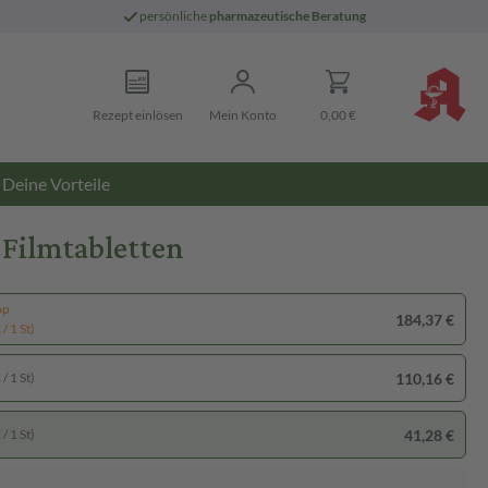
persönliche
pharmazeutische Beratung
Rezept einlösen
Mein Konto
0,00 €
Deine Vorteile
Filmtabletten
pp
184,37 €
/ 1 St)
110,16 €
/ 1 St)
41,28 €
/ 1 St)