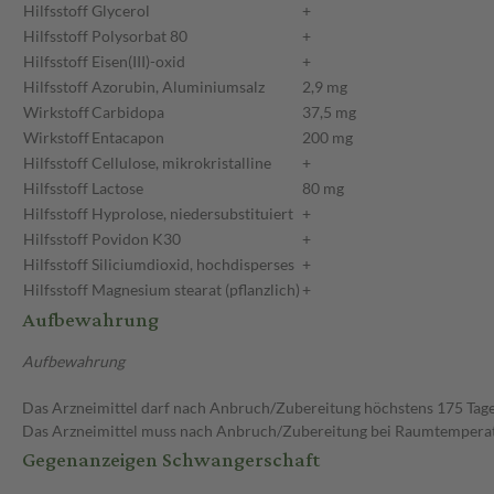
Hilfsstoff
Glycerol
+
Hilfsstoff
Polysorbat 80
+
Hilfsstoff
Eisen(III)-oxid
+
Hilfsstoff
Azorubin, Aluminiumsalz
2,9 mg
Wirkstoff
Carbidopa
37,5 mg
Wirkstoff
Entacapon
200 mg
Hilfsstoff
Cellulose, mikrokristalline
+
Hilfsstoff
Lactose
80 mg
Hilfsstoff
Hyprolose, niedersubstituiert
+
Hilfsstoff
Povidon K30
+
Hilfsstoff
Siliciumdioxid, hochdisperses
+
Hilfsstoff
Magnesium stearat (pflanzlich)
+
Aufbewahrung
Aufbewahrung
Das Arzneimittel darf nach Anbruch/Zubereitung höchstens 175 Tag
Das Arzneimittel muss nach Anbruch/Zubereitung bei Raumtempera
Gegenanzeigen Schwangerschaft