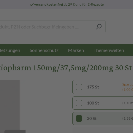
versandkostenfrei
ab 29 € und für E-Rezepte
letzungen
Sonnenschutz
Marken
Themenwelten
tiopharm 150mg/37,5mg/200mg 30 St 
Sparti
175 St
(1,05 € 
100 St
(1,10 € 
30 St
(1,38 € 