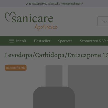
3
E-Rezept:
Heute bestellt,
morgen geliefert
Menü
Bestseller
Sparsets
Schmerzen & Ver
Levodopa/Carbidopa/Entacapone 1
Rezeptpflichtig