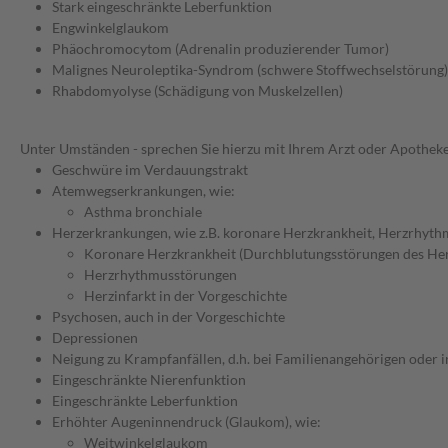
Stark eingeschränkte Leberfunktion
Engwinkelglaukom
Phäochromocytom (Adrenalin produzierender Tumor)
Malignes Neuroleptika-Syndrom (schwere Stoffwechselstörung)
Rhabdomyolyse (Schädigung von Muskelzellen)
Unter Umständen - sprechen Sie hierzu mit Ihrem Arzt oder Apotheke
Geschwüre im Verdauungstrakt
Atemwegserkrankungen, wie:
Asthma bronchiale
Herzerkrankungen, wie z.B. koronare Herzkrankheit, Herzrhyth
Koronare Herzkrankheit (Durchblutungsstörungen des He
Herzrhythmusstörungen
Herzinfarkt in der Vorgeschichte
Psychosen, auch in der Vorgeschichte
Depressionen
Neigung zu Krampfanfällen, d.h. bei Familienangehörigen oder i
Eingeschränkte Nierenfunktion
Eingeschränkte Leberfunktion
Erhöhter Augeninnendruck (Glaukom), wie:
Weitwinkelglaukom