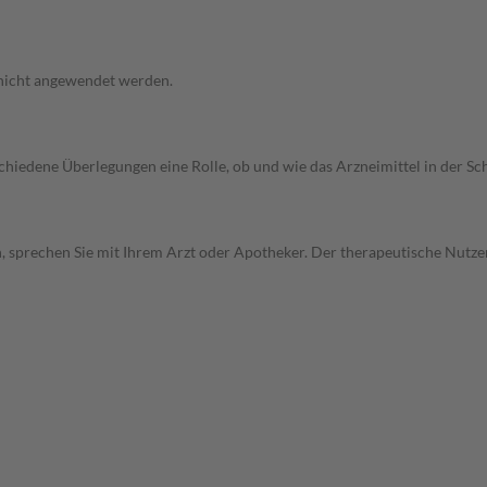
 nicht angewendet werden.
rschiedene Überlegungen eine Rolle, ob und wie das Arzneimittel in der
, sprechen Sie mit Ihrem Arzt oder Apotheker. Der therapeutische Nutzen