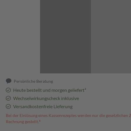
Abbildung kann abweichen
Persönliche Beratung
Heute bestellt und morgen geliefert³
Wechselwirkungscheck inklusive
Versandkostenfreie Lieferung
Bei der Einlösung eines Kassenrezeptes werden nur die gesetzlichen 
Rechnung gestellt.⁴