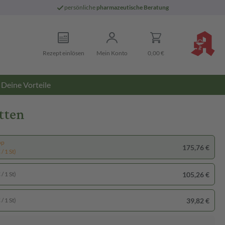
persönliche
pharmazeutische Beratung
Rezept einlösen
Mein Konto
0,00 €
Deine Vorteile
tten
pp
175,76 €
/ 1 St)
105,26 €
/ 1 St)
39,82 €
/ 1 St)