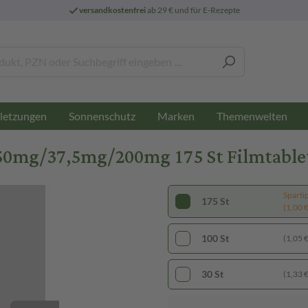
versandkostenfrei
ab 29 € und für E-Rezepte
letzungen
Sonnenschutz
Marken
Themenwelten
50mg/37,5mg/200mg 175 St Filmtable
Sparti
175 St
(1,00 € 
100 St
(1,05 € 
30 St
(1,33 € 