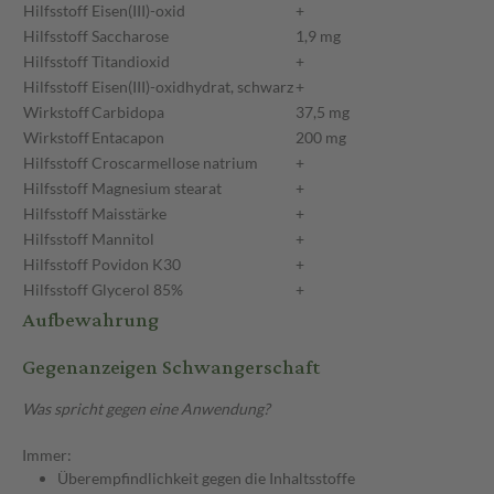
Hilfsstoff
Eisen(III)-oxid
+
Hilfsstoff
Saccharose
1,9 mg
Hilfsstoff
Titandioxid
+
Hilfsstoff
Eisen(III)-oxidhydrat, schwarz
+
Wirkstoff
Carbidopa
37,5 mg
Wirkstoff
Entacapon
200 mg
Hilfsstoff
Croscarmellose natrium
+
Hilfsstoff
Magnesium stearat
+
Hilfsstoff
Maisstärke
+
Hilfsstoff
Mannitol
+
Hilfsstoff
Povidon K30
+
Hilfsstoff
Glycerol 85%
+
Aufbewahrung
Gegenanzeigen Schwangerschaft
Was spricht gegen eine Anwendung?
Immer:
Überempfindlichkeit gegen die Inhaltsstoffe