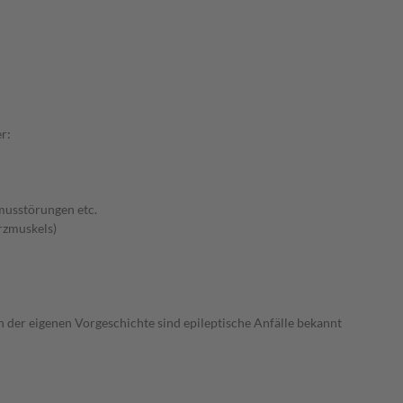
r:
musstörungen etc.
rzmuskels)
n der eigenen Vorgeschichte sind epileptische Anfälle bekannt