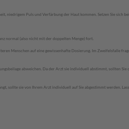
eit, niedrigem Puls und Verfärbung der Haut kommen. Setzen Sie sich b
z normal (also nicht mit der doppelten Menge) fort.
d älteren Menschen auf eine gewissenhafte Dosierung. Im Zweifelsfalle f
gsbeilage abweichen. Da der Arzt sie individuell abstimmt, sollten Si
t, sollte sie von Ihrem Arzt individuell auf Sie abgestimmt werden. Las