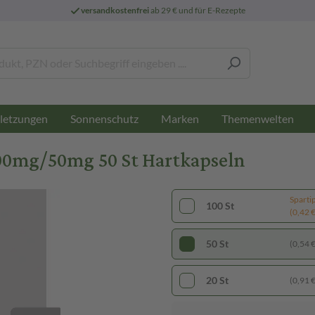
versandkostenfrei
ab 29 € und für E-Rezepte
letzungen
Sonnenschutz
Marken
Themenwelten
0mg/50mg 50 St Hartkapseln
Sparti
100 St
(0,42 € 
50 St
(0,54 € 
20 St
(0,91 € 