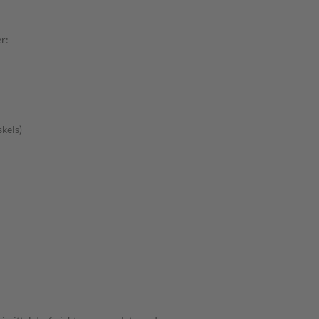
r:
kels)