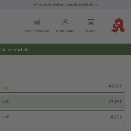
persönliche
pharmazeutische Beratung
Rezept einlösen
Mein Konto
0,00 €
Deine Vorteile
pp
41,52 €
/ 1 St)
27,10 €
/ 1 St)
18,25 €
/ 1 St)