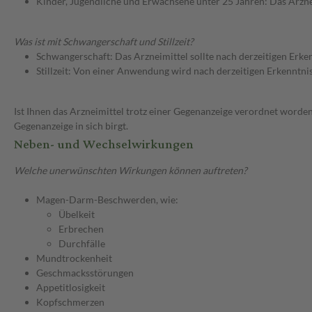
Kinder, Jugendliche und Erwachsene unter 25 Jahren: Das Arzne
Was ist mit Schwangerschaft und Stillzeit?
Schwangerschaft: Das Arzneimittel sollte nach derzeitigen Erk
Stillzeit: Von einer Anwendung wird nach derzeitigen Erkenntniss
Ist Ihnen das Arzneimittel trotz einer Gegenanzeige verordnet worden
Gegenanzeige in sich birgt.
Neben- und Wechselwirkungen
Welche unerwünschten Wirkungen können auftreten?
Magen-Darm-Beschwerden, wie:
Übelkeit
Erbrechen
Durchfälle
Mundtrockenheit
Geschmacksstörungen
Appetitlosigkeit
Kopfschmerzen