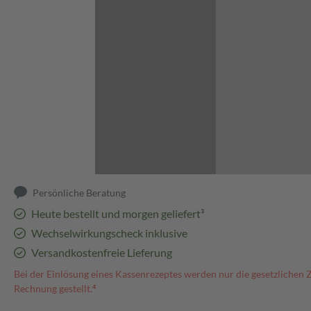
Abbildung kann abweichen
Persönliche Beratung
Heute bestellt und morgen geliefert³
Wechselwirkungscheck inklusive
Versandkostenfreie Lieferung
Bei der Einlösung eines Kassenrezeptes werden nur die gesetzlichen 
Rechnung gestellt.⁴