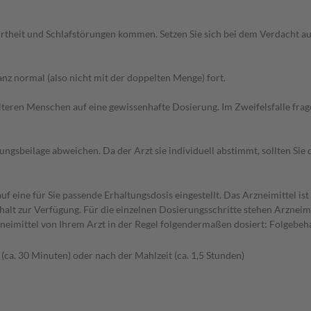
rtheit und Schlafstörungen kommen. Setzen Sie sich bei dem Verdacht a
z normal (also nicht mit der doppelten Menge) fort.
d älteren Menschen auf eine gewissenhafte Dosierung. Im Zweifelsfalle f
gsbeilage abweichen. Da der Arzt sie individuell abstimmt, sollten Si
 eine für Sie passende Erhaltungsdosis eingestellt. Das Arzneimittel ist
alt zur Verfügung. Für die einzelnen Dosierungsschritte stehen Arzneim
eimittel von Ihrem Arzt in der Regel folgendermaßen dosiert: Folgebeh
 (ca. 30 Minuten) oder nach der Mahlzeit (ca. 1,5 Stunden)