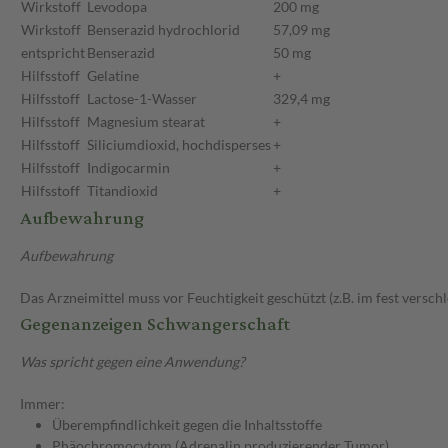
Wirkstoff
Levodopa
200 mg
Wirkstoff
Benserazid hydrochlorid
57,09 mg
entspricht
Benserazid
50 mg
Hilfsstoff
Gelatine
+
Hilfsstoff
Lactose-1-Wasser
329,4 mg
Hilfsstoff
Magnesium stearat
+
Hilfsstoff
Siliciumdioxid, hochdisperses
+
Hilfsstoff
Indigocarmin
+
Hilfsstoff
Titandioxid
+
Aufbewahrung
Aufbewahrung
Das Arzneimittel muss vor Feuchtigkeit geschützt (z.B. im fest versc
Gegenanzeigen Schwangerschaft
Was spricht gegen eine Anwendung?
Immer:
Überempfindlichkeit gegen die Inhaltsstoffe
Phäochromocytom (Adrenalin produzierender Tumor)