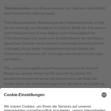
2
Biozidprodukte
vorsichtig verwenden. Vor Gebrauch stets Etikett
und Produktinformationen lesen.
3
Die Übergabe deiner Bestellung an den Paketdienstleister erfolgt
bei uns werktags von Montag bis Freitag bis 18:00 Uhr. Der genaue
Lieferzeitpunkt kann je nach Region und in Abhängigkeit der
Produktverfügbarkeit sowie vom Zustellzeitpunkt des Spediteurs
abweichen. Darüber hinaus können notwendige pharmazeutische
Prüfungen, die zu deiner Arzneimittelsicherheit dienen, die
Lieferfrist um die Dauer der Prüfungen einschließlich Klärungen
verlängern.
4
Für verschreibungspflichtige Medikamente stellt der Arzt ein
Rezept aus und der Patient erhält sie in der Apotheke. Die
gesetzliche Krankenversicherung übernimmt in der Regel die
Kosten dafür, der Versicherte trägt einen Teil davon als Zuzahlung
mit.
Grundsätzlich leisten Mitglieder Zuzahlungen in Höhe von zehn
Prozent des Abgabepreises,
mindestens
jedoch
fünf Euro
und
höchstens zehn Euro.
Es sind jedoch nie mehr als die tatsächlichen
Kosten der Leistung zu entrichten.