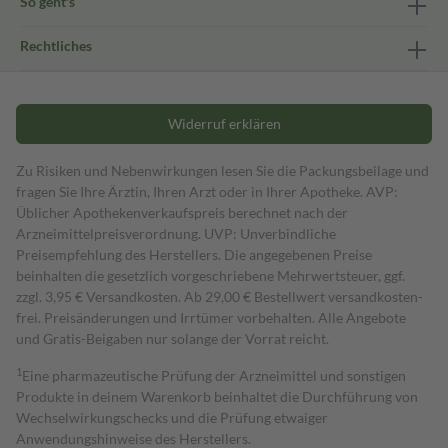
So geht's
Rechtliches
Widerruf erklären
Zu Risiken und Nebenwirkungen lesen Sie die Packungsbeilage und
fragen Sie Ihre Ärztin, Ihren Arzt oder in Ihrer Apotheke. AVP:
Üblicher Apothekenverkaufspreis berechnet nach der
Arzneimittelpreisverordnung. UVP: Unverbindliche
Preisempfehlung des Herstellers. Die angegebenen Preise
beinhalten die gesetzlich vorgeschriebene Mehrwertsteuer, ggf.
zzgl. 3,95 € Versandkosten. Ab 29,00 € Bestell­wert versand­kosten­
frei. Preisänderungen und Irrtümer vorbehalten. Alle Angebote
und Gratis-Beigaben nur solange der Vorrat reicht.
1
Eine pharmazeutische Prüfung der Arzneimittel und sonstigen
Produkte in deinem Warenkorb beinhaltet die Durchführung von
Wechselwirkungschecks und die Prüfung etwaiger
Anwendungshinweise des Herstellers.