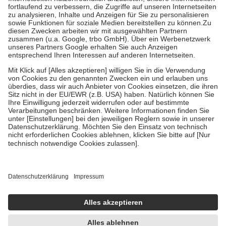
Diese Regeln gelten grundsätzlich auch für Online-Apotheken.
Bei Heilmitteln und häuslicher Krankenpflege beträgt die
Zuzahlung zehn Prozent der Kosten sowie zehn Euro je
Verordnung.
Um das Engagement der Versicherten für ihre eigene Gesundheit zu
stärken und die besondere Stellung der Familie zu unterstützen,
fallen
keine Zuzahlungen
an bei:
• Kindern und Jugendlichen bis zum vollendeten 18. Lebensjahr
mit Ausnahme der Fahrkosten
• Untersuchungen zur Vorsorge und Früherkennung, die von der
GKV getragen werden
• empfohlenen Schutzimpfungen
• Harn- und Blutteststreifen
Wir nutzen Trusted Shops als unabhängigen Dienstleister für die
Einholung von Bewertungen. Trusted Shops hat Maßnahmen
getroffen, um sicherzustellen, dass es sich um echte Bewertungen
handelt. Mehr Informationen findest du hier:
https://help.etrusted.com/hc/de/articles/4419944605341
Einige Bilder und Inhalte wurden unter Zuhilfenahme künstlicher
Intelligenz erstellt.