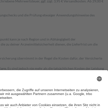
hriebene Mehrwertsteuer, ggf. zzgl. 3,95 € Versandkosten. Ab 29,00 €
kungschecks und die Prüfung etwaiger Anwendungshinweise des
itpunkt kann je nach Region und in Abhängigkeit der
 zu deiner Arzneimittelsicherheit dienen, die Lieferfrist um die
ersicherung übernimmt in der Regel die Kosten dafür, der Versicherte
Euro.
Es sind jedoch nie mehr als die tatsächlichen Kosten der Leistung
e Zuzahlungen
an bei: