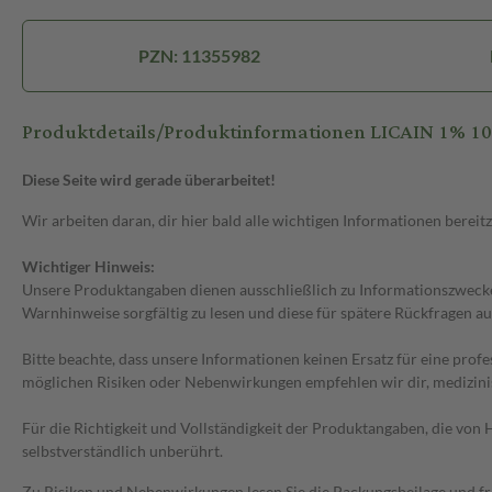
PZN: 11355982
Produktdetails/Produktinformationen LICAIN 1% 1
Diese Seite wird gerade überarbeitet!
Wir arbeiten daran, dir hier bald alle wichtigen Informationen bereitz
Wichtiger Hinweis:
Unsere Produktangaben dienen ausschließlich zu Informationszwecken
Warnhinweise sorgfältig zu lesen und diese für spätere Rückfragen au
Bitte beachte, dass unsere Informationen keinen Ersatz für eine prof
möglichen Risiken oder Nebenwirkungen empfehlen wir dir, medizini
Für die Richtigkeit und Vollständigkeit der Produktangaben, die vo
selbstverständlich unberührt.
Zu Risiken und Nebenwirkungen lesen Sie die Packungsbeilage und frag