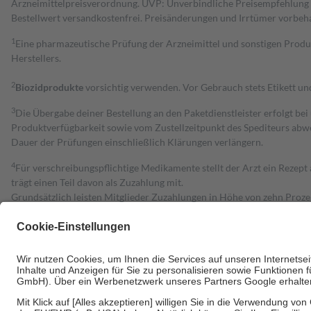
Arzneimittelpreisverordnung. UVP: Unverbindliche Preisempfehlung de
Bestell­wert versand­kosten­frei. Preisänderungen und Irrtümer vorbeh
1
Eine pharmazeutische Prüfung der Arzneimittel und sonstigen Pro
Herstellers.
2
Biozidprodukte
vorsichtig verwenden. Vor Gebrauch stets Etikett u
3
Die Übergabe deiner Bestellung an den Paketdienstleister erfolgt bei
Produktverfügbarkeit sowie vom Zustellzeitpunkt des Spediteurs abwe
Dauer der Prüfungen einschließlich Klärungen verlängern.
4
Für verschreibungspflichtige Medikamente stellt der Arzt ein Rezept 
trägt einen Teil davon als Zuzahlung mit.
Grundsätzlich leisten Mitglieder Zuzahlungen in Höhe von zehn Proz
zu entrichten.
Diese Regeln gelten grundsätzlich auch für Online-Apotheken.
Bei Heilmitteln und häuslicher Krankenpflege beträgt die Zuzahlung 
Um das Engagement der Versicherten für ihre eigene Gesundheit zu stä
• Kindern und Jugendlichen bis zum vollendeten 18. Lebensjahr mit
• Untersuchungen zur Vorsorge und Früherkennung, die von der GKV
• empfohlenen Schutzimpfungen