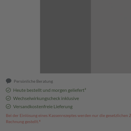
Abbildung kann abweichen
Persönliche Beratung
Heute bestellt und morgen geliefert³
Wechselwirkungscheck inklusive
Versandkostenfreie Lieferung
Bei der Einlösung eines Kassenrezeptes werden nur die gesetzlichen 
Rechnung gestellt.⁴