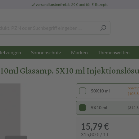
versandkostenfrei
ab 29 € und für E-Rezepte
letzungen
Sonnenschutz
Marken
Themenwelten
10ml Glasamp. 5X10 ml Injektionslös
Sparti
50X10 ml
(103,88
5X10 ml
(315,80
15,79 €
315,80 € / 1 l