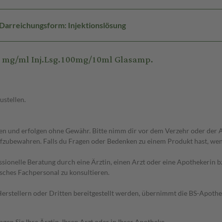
Darreichungsform: Injektionslösung
0 mg/ml Inj.Lsg.100mg/10ml Glasamp.
ustellen.
 und erfolgen ohne Gewähr. Bitte nimm dir vor dem Verzehr oder der An
fzubewahren. Falls du Fragen oder Bedenken zu einem Produkt hast, wende
essionelle Beratung durch eine Ärztin, einen Arzt oder eine Apothekerin
sches Fachpersonal zu konsultieren.
n Herstellern oder Dritten bereitgestellt werden, übernimmt die BS-Apot
en Sie Ihre Ärztin, Ihren Arzt oder in Ihrer Apotheke.