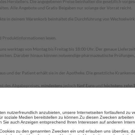
s Herstellers. Die angegebenen Preise beinhalten die gesetzlich vorgesc
alten. Alle Angebote und Gratis-Beigaben nur solange der Vorrat reicht.
dukte in deinem Warenkorb beinhaltet die Durchführung von Wechselwir
nd Produktinformationen lesen.
 uns werktags von Montag bis Freitag bis 18:00 Uhr. Der genaue Lieferze
ichen. Darüber hinaus können notwendige pharmazeutische Prüfungen, die
aus und der Patient erhält sie in der Apotheke. Die gesetzliche Krankenv
ent des Abgabepreises,
mindestens
jedoch
fünf Euro
und
höchstens zehn 
zehn Prozent der Kosten sowie zehn Euro je Verordnung.
rken und die besondere Stellung der Familie zu unterstützen, fallen
kein
 Ausnahme der Fahrkosten
 getragen werden