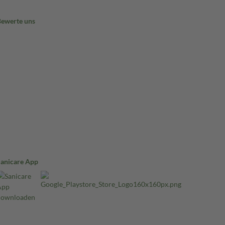
Bewerte uns
Sanicare App