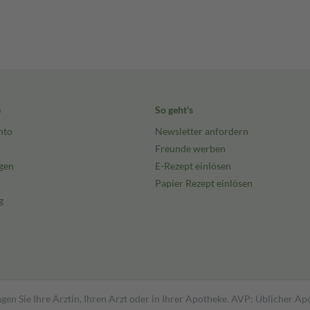
e
So geht's
nto
Newsletter anfordern
Freunde werben
gen
E-Rezept einlösen
Papier Rezept einlösen
g
gen Sie Ihre Ärztin, Ihren Arzt oder in Ihrer Apotheke. AVP: Üblicher A