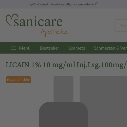
3
E-Rezept:
Heute bestellt,
morgen geliefert
Menü
Bestseller
Sparsets
Schmerzen & Ver
LICAIN 1% 10 mg/ml Inj.Lsg.100mg/
Rezeptpflichtig