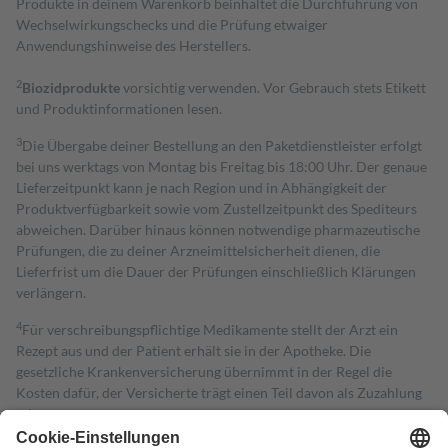
Produkte in deinem Warenkorb beinhaltet die Durchführung von
Wechselwirkungschecks und die Prüfung etwaiger
Anwendungshinweise des Herstellers.
2
Biozidprodukte
vorsichtig verwenden. Vor Gebrauch stets Etikett
und Produktinformationen lesen.
3
Die Übergabe deiner Bestellung an den Paketdienstleister erfolgt
bei uns werktags von Montag bis Freitag bis 18:00 Uhr. Der genaue
Lieferzeitpunkt kann je nach Region und in Abhängigkeit der
Produktverfügbarkeit sowie vom Zustellzeitpunkt des Spediteurs
abweichen. Darüber hinaus können notwendige pharmazeutische
Prüfungen, die zu deiner Arzneimittelsicherheit dienen, die
Lieferfrist um die Dauer der Prüfungen einschließlich Klärungen
verlängern.
4
Für verschreibungspflichtige Medikamente stellt der Arzt ein
Rezept aus und der Patient erhält sie in der Apotheke. Die
gesetzliche Krankenversicherung übernimmt in der Regel die
Kosten dafür, der Versicherte trägt einen Teil davon als Zuzahlung
mit.
Grundsätzlich leisten Mitglieder Zuzahlungen in Höhe von zehn