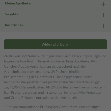
Meine Apotheke
So geht's
Rechtliches
Widerruf erklären
Zu Risiken und Nebenwirkungen lesen Sie die Packungsbeilage und
fragen Sie Ihre Ärztin, Ihren Arzt oder in Ihrer Apotheke. AVP:
Üblicher Apothekenverkaufspreis berechnet nach der
Arzneimittelpreisverordnung. UVP: Unverbindliche
Preisempfehlung des Herstellers. Die angegebenen Preise
beinhalten die gesetzlich vorgeschriebene Mehrwertsteuer, ggf.
zzgl. 3,95 € Versandkosten. Ab 29,00 € Bestell­wert versand­kosten­
frei. Preisänderungen und Irrtümer vorbehalten. Alle Angebote
und Gratis-Beigaben nur solange der Vorrat reicht.
1
Eine pharmazeutische Prüfung der Arzneimittel und sonstigen