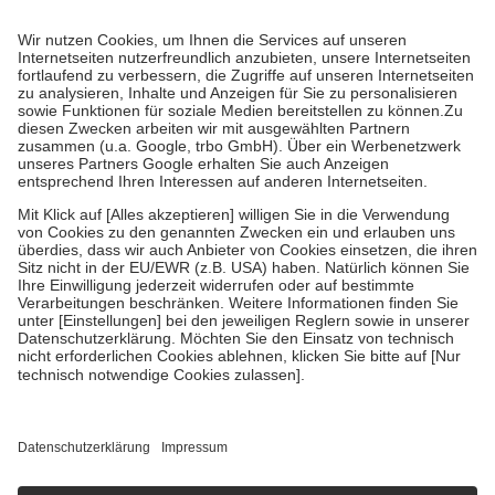
Prozent des Abgabepreises,
mindestens
jedoch
fünf Euro
und
höchstens zehn Euro.
Es sind jedoch nie mehr als die tatsächlichen
Kosten der Leistung zu entrichten.
Diese Regeln gelten grundsätzlich auch für Online-Apotheken.
Bei Heilmitteln und häuslicher Krankenpflege beträgt die
Zuzahlung zehn Prozent der Kosten sowie zehn Euro je
Verordnung.
Um das Engagement der Versicherten für ihre eigene Gesundheit zu
stärken und die besondere Stellung der Familie zu unterstützen,
fallen
keine Zuzahlungen
an bei:
• Kindern und Jugendlichen bis zum vollendeten 18. Lebensjahr
mit Ausnahme der Fahrkosten
• Untersuchungen zur Vorsorge und Früherkennung, die von der
GKV getragen werden
• empfohlenen Schutzimpfungen
• Harn- und Blutteststreifen
Wir nutzen Trusted Shops als unabhängigen Dienstleister für die
Einholung von Bewertungen. Trusted Shops hat Maßnahmen
getroffen, um sicherzustellen, dass es sich um echte Bewertungen
handelt. Mehr Informationen findest du hier:
https://help.etrusted.com/hc/de/articles/4419944605341