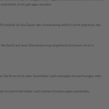
zneimttels nicht getragen werden.
nzipiell ist die Dauer der Anwendung zeitlich nicht begrenzt, das
 Verdacht auf eine Überdosierung umgehend mit einem Arzt in
ragen Sie Ihren Arzt oder Apotheker nach etwaigen Auswirkungen oder
e das Arzneimittel daher nach seinen Anweisungen anwenden.