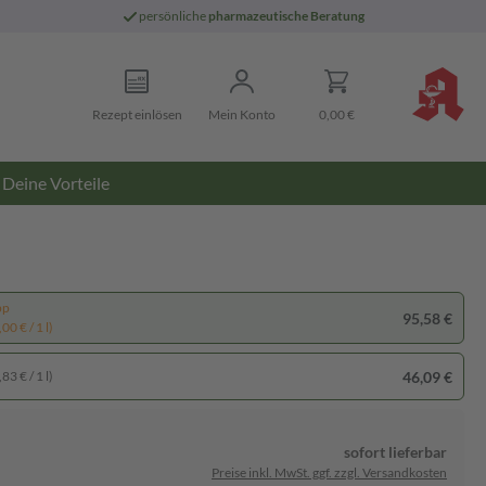
persönliche
pharmazeutische Beratung
Rezept einlösen
Mein Konto
0,00 €
Deine Vorteile
pp
95,58 €
00 € / 1 l)
46,09 €
83 € / 1 l)
sofort lieferbar
Preise inkl. MwSt. ggf. zzgl. Versandkosten