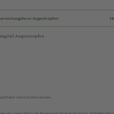
arreichungsform: Augentropfen
He
3mg/ml Augentropfen
 Apotheker überschritten werden.
uges ein. Legen Sie für die Anwendung Ihren Kopf zurück. Schließen Sie