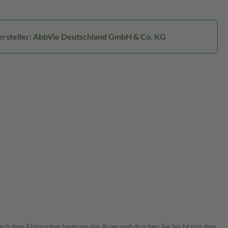
rsteller: AbbVie Deutschland GmbH & Co. KG
 nach dem Eintropfen langsam das Auge und drücken Sie leicht mit dem