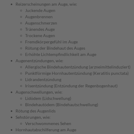
Reizerscheinungen am Auge, wie:
Juckende Augen
Augenbrennen
Augenschmerzen
Tränendes Auge
Trockene Augen
Fremdkörpergefühl im Auge
Rötung der Bindehaut des Auges
Erhöhte Lichtempfindlichkeit am Auge
Augenentzündungen, wie:
Allergische Bindehautentzündung (arzneimittelinduziert)
Punktförmige Hornhautentzündung (Keratitis punctata)
Lidrandentzündung
Irisentzündung (Entzündung der Regenbogenhaut)
Augenschwellungen, wie:
Lidödem (Lidschwellung)
Bindehautödem (Bindehautschwellung)
Rötung des Augenlids
Sehstörungen, wie:
Verschwommenes Sehen
Hornhautabschilferung am Auge