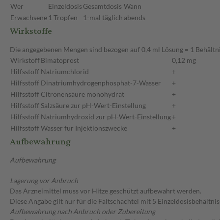
Wer
Einzeldosis
Gesamtdosis
Wann
Erwachsene
1 Tropfen
1-mal täglich
abends
Wirkstoffe
Die angegebenen Mengen sind bezogen auf 0,4 ml Lösung = 1 Behältn
Wirkstoff
Bimatoprost
0,12 mg
Hilfsstoff
Natriumchlorid
+
Hilfsstoff
Dinatriumhydrogenphosphat-7-Wasser
+
Hilfsstoff
Citronensäure monohydrat
+
Hilfsstoff
Salzsäure zur pH-Wert-Einstellung
+
Hilfsstoff
Natriumhydroxid zur pH-Wert-Einstellung
+
Hilfsstoff
Wasser für Injektionszwecke
+
Aufbewahrung
Aufbewahrung
Lagerung vor Anbruch
Das Arzneimittel muss vor Hitze geschützt aufbewahrt werden.
Diese Angabe gilt nur für die Faltschachtel mit 5 Einzeldosisbehältnis
Aufbewahrung nach Anbruch oder Zubereitung