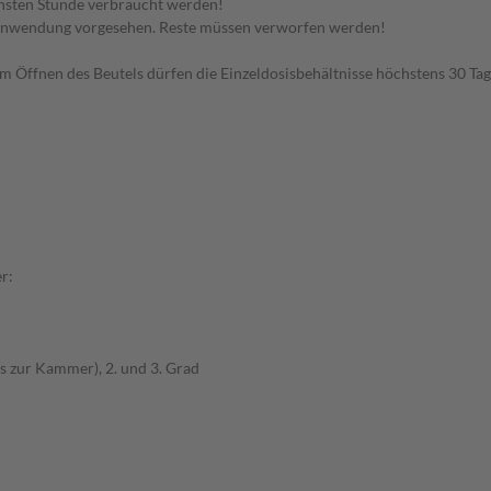
hsten Stunde verbraucht werden!
 Anwendung vorgesehen. Reste müssen verworfen werden!
dem Öffnen des Beutels dürfen die Einzeldosisbehältnisse höchstens 30 T
r:
s zur Kammer), 2. und 3. Grad