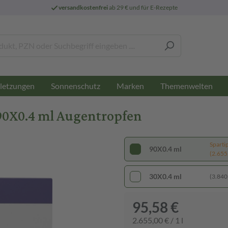
versandkostenfrei
ab 29 € und für E-Rezepte
letzungen
Sonnenschutz
Marken
Themenwelten
0X0.4 ml Augentropfen
Sparti
90X0.4 ml
(2.655,
30X0.4 ml
(3.840,
95,58 €
2.655,00 € / 1 l