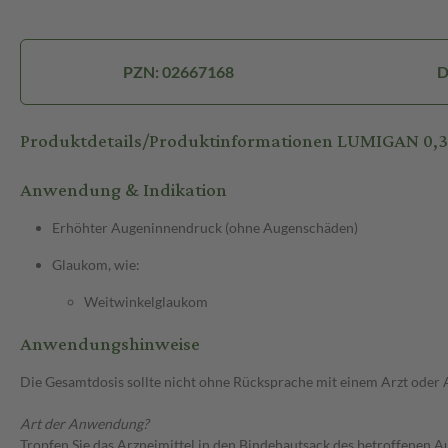
PZN: 02667168
D
Produktdetails/Produktinformationen LUMIGAN 0,
Anwendung & Indikation
Erhöhter Augeninnendruck (ohne Augenschäden)
Glaukom, wie:
Weitwinkelglaukom
Anwendungshinweise
Die Gesamtdosis sollte nicht ohne Rücksprache mit einem Arzt oder
Art der Anwendung?
Tropfen Sie das Arzneimittel in den Bindehautsack des betroffenen A