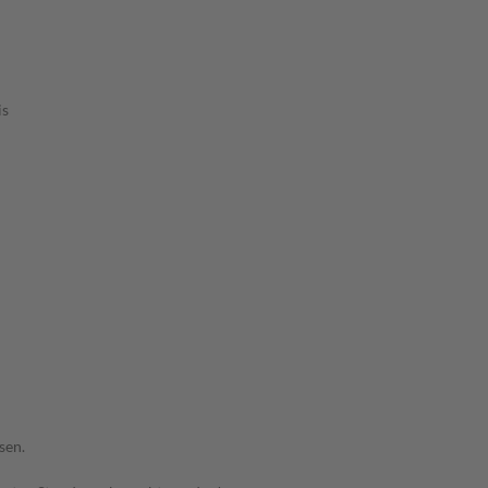
is
sen.