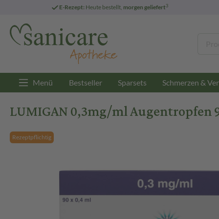
3
E-Rezept:
Heute bestellt,
morgen geliefert
Menü
Bestseller
Sparsets
Schmerzen & Ver
LUMIGAN 0,3mg/ml Augentropfen 9
Rezeptpflichtig