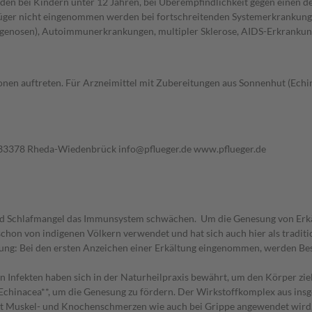
rden bei Kindern unter 12 Jahren, bei Überempfindlichkeit gegen einen d
flüger nicht eingenommen werden bei fortschreitenden Systemerkrankung
genosen), Autoimmunerkrankungen, multipler Sklerose, AIDS-Erkrankung
ionen auftreten. Für Arzneimittel mit Zubereitungen aus Sonnenhut (Echi
33378 Rheda-Wiedenbrück info@pflueger.de www.pflueger.de
und Schlafmangel das Immunsystem schwächen. Um die Genesung von Erkäl
chon von indigenen Völkern verwendet und hat sich auch hier als tradit
kältung: Bei den ersten Anzeichen einer Erkältung eingenommen, werden 
n Infekten haben sich in der Naturheilpraxis bewährt, um den Körper ziel
 Echinacea**, um die Genesung zu fördern. Der Wirkstoffkomplex aus ins
mit Muskel- und Knochenschmerzen wie auch bei Grippe angewendet wird, 