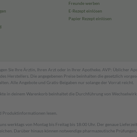
Freunde werben
gen
E-Rezept einlösen
Papier Rezept einlösen
g
gen Sie Ihre Ärztin, Ihren Arzt oder in Ihrer Apotheke. AVP: Üblicher A
s Herstellers. Die angegebenen Preise beinhalten die gesetzlich vorgesc
alten. Alle Angebote und Gratis-Beigaben nur solange der Vorrat reicht.
dukte in deinem Warenkorb beinhaltet die Durchführung von Wechselwir
nd Produktinformationen lesen.
 uns werktags von Montag bis Freitag bis 18:00 Uhr. Der genaue Lieferze
ichen. Darüber hinaus können notwendige pharmazeutische Prüfungen, die