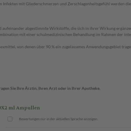
n Infekten mit Gliederschmerzen und Zerschlagenheitsgefühl werden die be
ufeinander abgestimmte Wirkstoffe, die sich in ihrer Wirkung ergänzen u
mbination mit einer schulmedizinischen Behandlung im Rahmen der integ
xmittel, von denen über 90 % ein zugelassenes Anwendungsgebiet tragen.
gen Sie Ihre Ärztin, Ihren Arzt oder in Ihrer Apotheke.
00X2 ml Ampullen
Bewertungen nur in der aktuellen Sprache anzeigen.