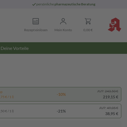
persönliche
pharmazeutische Beratung
Rezept einlösen
Mein Konto
0,00 €
Deine Vorteile
AVP:
243,50 €
pp
-10%
219,15 €
75 € / 1 l)
AVP:
49,05 €
-21%
50 € / 1 l)
38,95 €