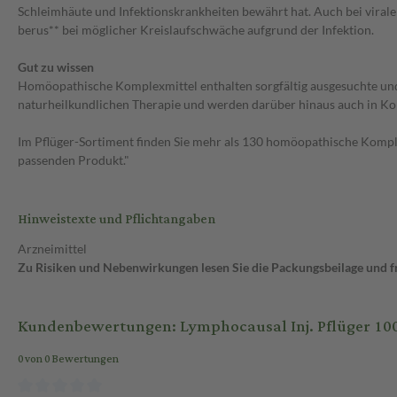
Schleimhäute und Infektionskrankheiten bewährt hat. Auch bei virale
berus** bei möglicher Kreislaufschwäche aufgrund der Infektion.
Gut zu wissen
Homöopathische Komplexmittel enthalten sorgfältig ausgesuchte und a
naturheilkundlichen Therapie und werden darüber hinaus auch in Ko
Im Pflüger-Sortiment finden Sie mehr als 130 homöopathische Komple
passenden Produkt."
Hinweistexte und Pflichtangaben
Arzneimittel
Zu Risiken und Nebenwirkungen lesen Sie die Packungsbeilage und fra
Kundenbewertungen: Lymphocausal Inj. Pflüger 1
0 von 0 Bewertungen