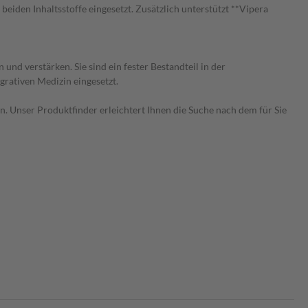
iden Inhaltsstoffe eingesetzt. Zusätzlich unterstützt **Vipera
nd verstärken. Sie sind ein fester Bestandteil in der
rativen Medizin eingesetzt.
 Unser Produktfinder erleichtert Ihnen die Suche nach dem für Sie