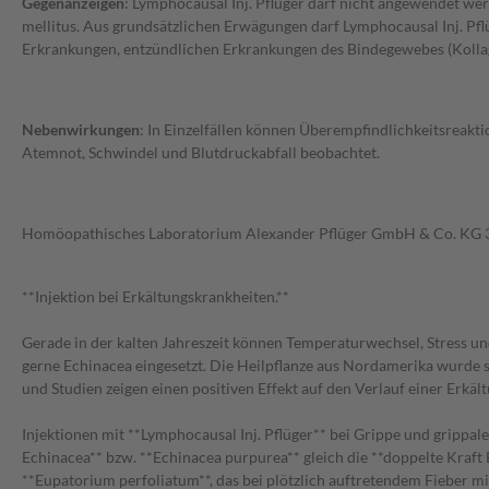
Gegenanzeigen
: Lymphocausal Inj. Pflüger darf nicht angewendet we
mellitus. Aus grundsätzlichen Erwägungen darf Lymphocausal Inj. P
Erkrankungen, entzündlichen Erkrankungen des Bindegewebes (Kolla
Nebenwirkungen
: In Einzelfällen können Überempfindlichkeitsreakt
Atemnot, Schwindel und Blutdruckabfall beobachtet.
Homöopathisches Laboratorium Alexander Pflüger GmbH & Co. KG 
**Injektion bei Erkältungskrankheiten.**
Gerade in der kalten Jahreszeit können Temperaturwechsel, Stress 
gerne Echinacea eingesetzt. Die Heilpflanze aus Nordamerika wurde s
und Studien zeigen einen positiven Effekt auf den Verlauf einer Er
Injektionen mit **Lymphocausal Inj. Pflüger** bei Grippe und grippale
Echinacea** bzw. **Echinacea purpurea** gleich die **doppelte Kraft
**Eupatorium perfoliatum**, das bei plötzlich auftretendem Fieber 