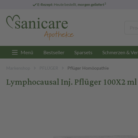
3
E-Rezept:
Heute bestellt,
morgen geliefert
Menü
Bestseller
Sparsets
Schmerzen & Ver
Markenshop
PFLÜGER
Pflüger Homöopathie
Lymphocausal Inj. Pflüger 100X2 m