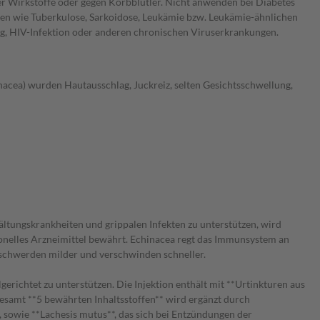
er Wirkstoffe oder gegen Korbblütler. Nicht anwenden bei Diabetes
en wie Tuberkulose, Sarkoidose, Leukämie bzw. Leukämie-ähnlichen
, HIV-Infektion oder anderen chronischen Viruserkrankungen.
nacea) wurden Hautausschlag, Juckreiz, selten Gesichtsschwellung,
tungskrankheiten und grippalen Infekten zu unterstützen, wird
ionelles Arzneimittel bewährt. Echinacea regt das Immunsystem an
Beschwerden milder und verschwinden schneller.
gerichtet zu unterstützen. Die Injektion enthält mit **Urtinkturen aus
gesamt **5 bewährten Inhaltsstoffen** wird ergänzt durch
sowie **Lachesis mutus**, das sich bei Entzündungen der