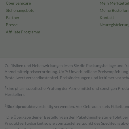
Über Sanicare
Mein Merkzettel
Stellenangebote
Meine Bestellun
Partner
Kontakt
Presse
Neuregistrierun
Affiliate Programm
Zu Risiken und Nebenwirkungen lesen Sie die Packungsbeilage und fra
Arzneimittelpreisverordnung. UVP: Unverbindliche Preisempfehlung de
Bestell­wert versand­kosten­frei. Preisänderungen und Irrtümer vorbeh
1
Eine pharmazeutische Prüfung der Arzneimittel und sonstigen Pro
Herstellers.
2
Biozidprodukte
vorsichtig verwenden. Vor Gebrauch stets Etikett u
3
Die Übergabe deiner Bestellung an den Paketdienstleister erfolgt bei
Produktverfügbarkeit sowie vom Zustellzeitpunkt des Spediteurs abwe