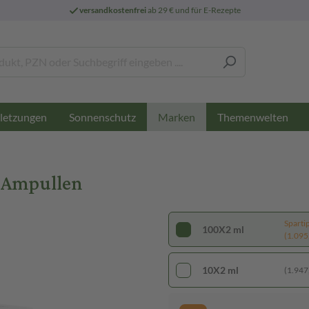
versandkostenfrei
ab 29 € und für E-Rezepte
letzungen
Sonnenschutz
Themenwelten
Marken
l Ampullen
Sparti
100X2 ml
(1.095,
10X2 ml
(1.947,