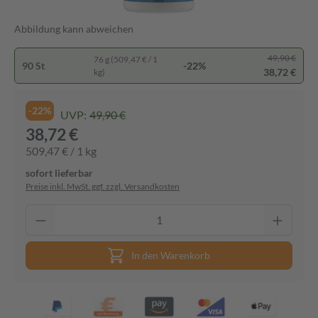
Abbildung kann abweichen
49,90 €
76 g (509,47 € / 1
90 St
-22%
38,72 €
kg)
-22%
UVP:
49,90 €
38,72 €
509,47 € / 1 kg
sofort lieferbar
Preise inkl. MwSt. ggf. zzgl. Versandkosten
In den Warenkorb