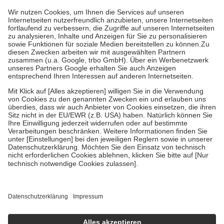
höchstens zehn Euro.
Es sind jedoch nie mehr als die tatsächlichen
Kosten der Leistung zu entrichten.
Diese Regeln gelten grundsätzlich auch für Online-Apotheken.
Bei Heilmitteln und häuslicher Krankenpflege beträgt die
Zuzahlung zehn Prozent der Kosten sowie zehn Euro je
Verordnung.
Um das Engagement der Versicherten für ihre eigene Gesundheit zu
stärken und die besondere Stellung der Familie zu unterstützen,
fallen
keine Zuzahlungen
an bei:
• Kindern und Jugendlichen bis zum vollendeten 18. Lebensjahr
mit Ausnahme der Fahrkosten
• Untersuchungen zur Vorsorge und Früherkennung, die von der
GKV getragen werden
• empfohlenen Schutzimpfungen
• Harn- und Blutteststreifen
Wir nutzen Trusted Shops als unabhängigen Dienstleister für die
Einholung von Bewertungen. Trusted Shops hat Maßnahmen
getroffen, um sicherzustellen, dass es sich um echte Bewertungen
handelt. Mehr Informationen findest du hier:
https://help.etrusted.com/hc/de/articles/4419944605341