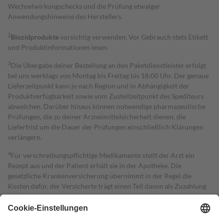
Wechselwirkungschecks und die Prüfung etwaiger
Anwendungshinweise des Herstellers.
2
Biozidprodukte
vorsichtig verwenden. Vor Gebrauch stets Etikett
und Produktinformationen lesen.
3
Die Übergabe deiner Bestellung an den Paketdienstleister erfolgt
bei uns werktags von Montag bis Freitag bis 18:00 Uhr. Der genaue
Lieferzeitpunkt kann je nach Region und in Abhängigkeit der
Produktverfügbarkeit sowie vom Zustellzeitpunkt des Spediteurs
abweichen. Darüber hinaus können notwendige pharmazeutische
Prüfungen, die zu deiner Arzneimittelsicherheit dienen, die
Lieferfrist um die Dauer der Prüfungen einschließlich Klärungen
verlängern.
4
Für verschreibungspflichtige Medikamente stellt der Arzt ein
Rezept aus und der Patient erhält sie in der Apotheke. Die
gesetzliche Krankenversicherung übernimmt in der Regel die
Kosten dafür, der Versicherte trägt einen Teil davon als Zuzahlung
mit.
Grundsätzlich leisten Mitglieder Zuzahlungen in Höhe von zehn
Prozent des Abgabepreises,
mindestens
jedoch
fünf Euro
und