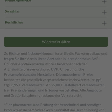
Meine Apotheke
So geht's
Rechtliches
Widerruf erklären
Zu Risiken und Nebenwirkungen lesen Sie die Packungsbeilage und
fragen Sie Ihre Ärztin, Ihren Arzt oder in Ihrer Apotheke. AVP:
Üblicher Apothekenverkaufspreis berechnet nach der
Arzneimittelpreisverordnung. UVP: Unverbindliche
Preisempfehlung des Herstellers. Die angegebenen Preise
beinhalten die gesetzlich vorgeschriebene Mehrwertsteuer, ggf.
zzgl. 3,95 € Versandkosten. Ab 29,00 € Bestell­wert versand­kosten­
frei. Preisänderungen und Irrtümer vorbehalten. Alle Angebote
und Gratis-Beigaben nur solange der Vorrat reicht.
1
Eine pharmazeutische Prüfung der Arzneimittel und sonstigen
Produkte in deinem Warenkorb beinhaltet die Durchführung von