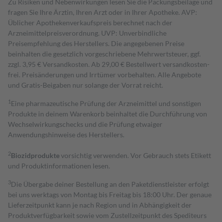
Zu Risiken und Nebenwirkungen lesen Sie die Packungsbeilage und
fragen Sie Ihre Ärztin, Ihren Arzt oder in Ihrer Apotheke. AVP:
Üblicher Apothekenverkaufspreis berechnet nach der
Arzneimittelpreisverordnung. UVP: Unverbindliche
Preisempfehlung des Herstellers. Die angegebenen Preise
beinhalten die gesetzlich vorgeschriebene Mehrwertsteuer, ggf.
zzgl. 3,95 € Versandkosten. Ab 29,00 € Bestell­wert versand­kosten­
frei. Preisänderungen und Irrtümer vorbehalten. Alle Angebote
und Gratis-Beigaben nur solange der Vorrat reicht.
1
Eine pharmazeutische Prüfung der Arzneimittel und sonstigen
Produkte in deinem Warenkorb beinhaltet die Durchführung von
Wechselwirkungschecks und die Prüfung etwaiger
Anwendungshinweise des Herstellers.
2
Biozidprodukte
vorsichtig verwenden. Vor Gebrauch stets Etikett
und Produktinformationen lesen.
3
Die Übergabe deiner Bestellung an den Paketdienstleister erfolgt
bei uns werktags von Montag bis Freitag bis 18:00 Uhr. Der genaue
Lieferzeitpunkt kann je nach Region und in Abhängigkeit der
Produktverfügbarkeit sowie vom Zustellzeitpunkt des Spediteurs