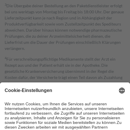
3
Die Übergabe deiner Bestellung an den Paketdienstleister erfolgt
bei uns werktags von Montag bis Freitag bis 18:00 Uhr. Der genaue
Lieferzeitpunkt kann je nach Region und in Abhängigkeit der
Produktverfügbarkeit sowie vom Zustellzeitpunkt des Spediteurs
abweichen. Darüber hinaus können notwendige pharmazeutische
Prüfungen, die zu deiner Arzneimittelsicherheit dienen, die
Lieferfrist um die Dauer der Prüfungen einschließlich Klärungen
verlängern.
4
Für verschreibungspflichtige Medikamente stellt der Arzt ein
Rezept aus und der Patient erhält sie in der Apotheke. Die
gesetzliche Krankenversicherung übernimmt in der Regel die
Kosten dafür, der Versicherte trägt einen Teil davon als Zuzahlung
mit.
Grundsätzlich leisten Mitglieder Zuzahlungen in Höhe von zehn
Prozent des Abgabepreises,
mindestens
jedoch
fünf Euro
und
höchstens zehn Euro.
Es sind jedoch nie mehr als die tatsächlichen
Kosten der Leistung zu entrichten.
Diese Regeln gelten grundsätzlich auch für Online-Apotheken.
Bei Heilmitteln und häuslicher Krankenpflege beträgt die
Zuzahlung zehn Prozent der Kosten sowie zehn Euro je