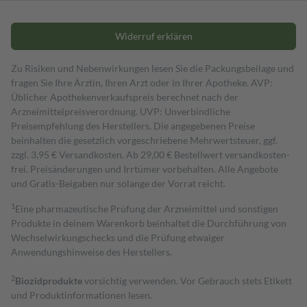
Widerruf erklären
Zu Risiken und Nebenwirkungen lesen Sie die Packungsbeilage und
fragen Sie Ihre Ärztin, Ihren Arzt oder in Ihrer Apotheke. AVP:
Üblicher Apothekenverkaufspreis berechnet nach der
Arzneimittelpreisverordnung. UVP: Unverbindliche
Preisempfehlung des Herstellers. Die angegebenen Preise
beinhalten die gesetzlich vorgeschriebene Mehrwertsteuer, ggf.
zzgl. 3,95 € Versandkosten. Ab 29,00 € Bestell­wert versand­kosten­
frei. Preisänderungen und Irrtümer vorbehalten. Alle Angebote
und Gratis-Beigaben nur solange der Vorrat reicht.
1
Eine pharmazeutische Prüfung der Arzneimittel und sonstigen
Produkte in deinem Warenkorb beinhaltet die Durchführung von
Wechselwirkungschecks und die Prüfung etwaiger
Anwendungshinweise des Herstellers.
2
Biozidprodukte
vorsichtig verwenden. Vor Gebrauch stets Etikett
und Produktinformationen lesen.