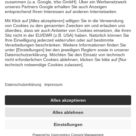
Verordnung.
Um das Engagement der Versicherten für ihre eigene Gesundheit zu
stärken und die besondere Stellung der Familie zu unterstützen,
fallen
keine Zuzahlungen
an bei:
• Kindern und Jugendlichen bis zum vollendeten 18. Lebensjahr
mit Ausnahme der Fahrkosten
• Untersuchungen zur Vorsorge und Früherkennung, die von der
GKV getragen werden
• empfohlenen Schutzimpfungen
• Harn- und Blutteststreifen
Wir nutzen Trusted Shops als unabhängigen Dienstleister für die
Einholung von Bewertungen. Trusted Shops hat Maßnahmen
getroffen, um sicherzustellen, dass es sich um echte Bewertungen
handelt. Mehr Informationen findest du hier:
https://help.etrusted.com/hc/de/articles/4419944605341
Einige Bilder und Inhalte wurden unter Zuhilfenahme künstlicher
Intelligenz erstellt.