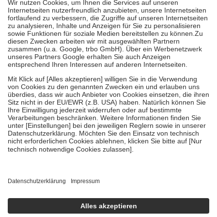
Kosten der Leistung zu entrichten.
Diese Regeln gelten grundsätzlich auch für Online-Apotheken.
Bei Heilmitteln und häuslicher Krankenpflege beträgt die
Zuzahlung zehn Prozent der Kosten sowie zehn Euro je
Verordnung.
Um das Engagement der Versicherten für ihre eigene Gesundheit zu
stärken und die besondere Stellung der Familie zu unterstützen,
fallen
keine Zuzahlungen
an bei:
• Kindern und Jugendlichen bis zum vollendeten 18. Lebensjahr
mit Ausnahme der Fahrkosten
• Untersuchungen zur Vorsorge und Früherkennung, die von der
GKV getragen werden
• empfohlenen Schutzimpfungen
• Harn- und Blutteststreifen
Wir nutzen Trusted Shops als unabhängigen Dienstleister für die
Einholung von Bewertungen. Trusted Shops hat Maßnahmen
getroffen, um sicherzustellen, dass es sich um echte Bewertungen
handelt. Mehr Informationen findest du hier:
https://help.etrusted.com/hc/de/articles/4419944605341