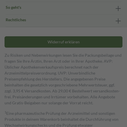
So geht's
Rechtliches
Widerruf erklären
Zu Risiken und Nebenwirkungen lesen Sie die Packungsbeilage und
fragen Sie Ihre Ärztin, Ihren Arzt oder in Ihrer Apotheke. AVP:
Üblicher Apothekenverkaufspreis berechnet nach der
Arzneimittelpreisverordnung. UVP: Unverbindliche
Preisempfehlung des Herstellers. Die angegebenen Preise
beinhalten die gesetzlich vorgeschriebene Mehrwertsteuer, ggf.
zzgl. 3,95 € Versandkosten. Ab 29,00 € Bestell­wert versand­kosten­
frei. Preisänderungen und Irrtümer vorbehalten. Alle Angebote
und Gratis-Beigaben nur solange der Vorrat reicht.
1
Eine pharmazeutische Prüfung der Arzneimittel und sonstigen
Produkte in deinem Warenkorb beinhaltet die Durchführung von
Wechselwirkungschecks und die Prüfung etwaiger