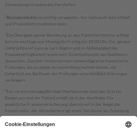
Anwendungshinweise des Herstellers.
2
Biozidprodukte
vorsichtig verwenden. Vor Gebrauch stets Etikett
und Produktinformationen lesen.
3
Die Übergabe deiner Bestellung an den Paketdienstleister erfolgt
bei uns werktags von Montag bis Freitag bis 18:00 Uhr. Der genaue
Lieferzeitpunkt kann je nach Region und in Abhängigkeit der
Produktverfügbarkeit sowie vom Zustellzeitpunkt des Spediteurs
abweichen. Darüber hinaus können notwendige pharmazeutische
Prüfungen, die zu deiner Arzneimittelsicherheit dienen, die
Lieferfrist um die Dauer der Prüfungen einschließlich Klärungen
verlängern.
4
Für verschreibungspflichtige Medikamente stellt der Arzt ein
Rezept aus und der Patient erhält sie in der Apotheke. Die
gesetzliche Krankenversicherung übernimmt in der Regel die
Kosten dafür, der Versicherte trägt einen Teil davon als Zuzahlung
mit.
Grundsätzlich leisten Mitglieder Zuzahlungen in Höhe von zehn
Prozent des Abgabepreises,
mindestens
jedoch
fünf Euro
und
höchstens zehn Euro.
Es sind jedoch nie mehr als die tatsächlichen