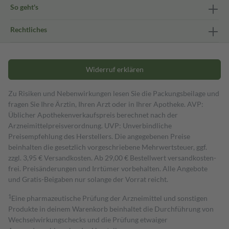
So geht's
Rechtliches
Widerruf erklären
Zu Risiken und Nebenwirkungen lesen Sie die Packungsbeilage und
fragen Sie Ihre Ärztin, Ihren Arzt oder in Ihrer Apotheke. AVP:
Üblicher Apothekenverkaufspreis berechnet nach der
Arzneimittelpreisverordnung. UVP: Unverbindliche
Preisempfehlung des Herstellers. Die angegebenen Preise
beinhalten die gesetzlich vorgeschriebene Mehrwertsteuer, ggf.
zzgl. 3,95 € Versandkosten. Ab 29,00 € Bestell­wert versand­kosten­
frei. Preisänderungen und Irrtümer vorbehalten. Alle Angebote
und Gratis-Beigaben nur solange der Vorrat reicht.
1
Eine pharmazeutische Prüfung der Arzneimittel und sonstigen
Produkte in deinem Warenkorb beinhaltet die Durchführung von
Wechselwirkungschecks und die Prüfung etwaiger