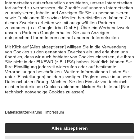
Kosten der Leistung zu entrichten.
Diese Regeln gelten grundsätzlich auch für Online-Apotheken.
Bei Heilmitteln und häuslicher Krankenpflege beträgt die
Zuzahlung zehn Prozent der Kosten sowie zehn Euro je
Verordnung.
Um das Engagement der Versicherten für ihre eigene Gesundheit zu
stärken und die besondere Stellung der Familie zu unterstützen,
fallen
keine Zuzahlungen
an bei:
• Kindern und Jugendlichen bis zum vollendeten 18. Lebensjahr
mit Ausnahme der Fahrkosten
• Untersuchungen zur Vorsorge und Früherkennung, die von der
GKV getragen werden
• empfohlenen Schutzimpfungen
• Harn- und Blutteststreifen
Wir nutzen Trusted Shops als unabhängigen Dienstleister für die
Einholung von Bewertungen. Trusted Shops hat Maßnahmen
getroffen, um sicherzustellen, dass es sich um echte Bewertungen
handelt. Mehr Informationen findest du hier:
https://help.etrusted.com/hc/de/articles/4419944605341
Einige Bilder und Inhalte wurden unter Zuhilfenahme künstlicher