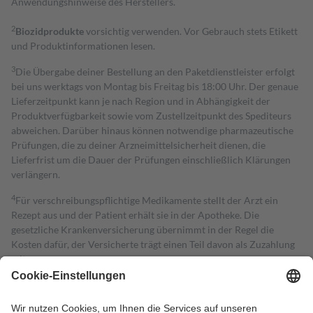
Anwendungshinweise des Herstellers.
2
Biozidprodukte
vorsichtig verwenden. Vor Gebrauch stets Etikett
und Produktinformationen lesen.
3
Die Übergabe deiner Bestellung an den Paketdienstleister erfolgt
bei uns werktags von Montag bis Freitag bis 18:00 Uhr. Der genaue
Lieferzeitpunkt kann je nach Region und in Abhängigkeit der
Produktverfügbarkeit sowie vom Zustellzeitpunkt des Spediteurs
abweichen. Darüber hinaus können notwendige pharmazeutische
Prüfungen, die zu deiner Arzneimittelsicherheit dienen, die
Lieferfrist um die Dauer der Prüfungen einschließlich Klärungen
verlängern.
4
Für verschreibungspflichtige Medikamente stellt der Arzt ein
Rezept aus und der Patient erhält sie in der Apotheke. Die
gesetzliche Krankenversicherung übernimmt in der Regel die
Kosten dafür, der Versicherte trägt einen Teil davon als Zuzahlung
mit.
Grundsätzlich leisten Mitglieder Zuzahlungen in Höhe von zehn
Prozent des Abgabepreises,
mindestens
jedoch
fünf Euro
und
höchstens zehn Euro.
Es sind jedoch nie mehr als die tatsächlichen