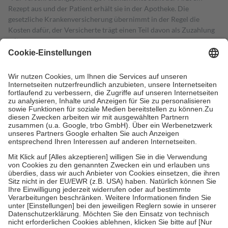
Rezept aus und der Patient erhält sie in der Apotheke. Die
gesetzliche Krankenversicherung übernimmt in der Regel die
Kosten dafür, der Versicherte trägt einen Teil davon als Zuzahlung
mit.
Grundsätzlich leisten Mitglieder Zuzahlungen in Höhe von zehn
Prozent des Abgabepreises,
mindestens
jedoch
fünf Euro
und
höchstens zehn Euro.
Es sind jedoch nie mehr als die tatsächlichen
Kosten der Leistung zu entrichten.
Diese Regeln gelten grundsätzlich auch für Online-Apotheken.
Bei Heilmitteln und häuslicher Krankenpflege beträgt die
Zuzahlung zehn Prozent der Kosten sowie zehn Euro je
Verordnung.
Um das Engagement der Versicherten für ihre eigene Gesundheit zu
stärken und die besondere Stellung der Familie zu unterstützen,
fallen
keine Zuzahlungen
an bei:
• Kindern und Jugendlichen bis zum vollendeten 18. Lebensjahr
mit Ausnahme der Fahrkosten
• Untersuchungen zur Vorsorge und Früherkennung, die von der
GKV getragen werden
• empfohlenen Schutzimpfungen
• Harn- und Blutteststreifen