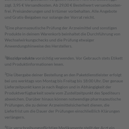
zzgl. 3,95 € Versandkosten. Ab 29,00 € Bestell­wert versand­kosten­
frei. Preisänderungen und Irrtümer vorbehalten. Alle Angebote
und Gratis-Beigaben nur solange der Vorrat reicht.
1
Eine pharmazeutische Prüfung der Arzneimittel und sonstigen
Produkte in deinem Warenkorb beinhaltet die Durchführung von
Wechselwirkungschecks und die Prüfung etwaiger
Anwendungshinweise des Herstellers.
2
Biozidprodukte
vorsichtig verwenden. Vor Gebrauch stets Etikett
und Produktinformationen lesen.
3
Die Übergabe deiner Bestellung an den Paketdienstleister erfolgt
bei uns werktags von Montag bis Freitag bis 18:00 Uhr. Der genaue
Lieferzeitpunkt kann je nach Region und in Abhängigkeit der
Produktverfügbarkeit sowie vom Zustellzeitpunkt des Spediteurs
abweichen. Darüber hinaus können notwendige pharmazeutische
Prüfungen, die zu deiner Arzneimittelsicherheit dienen, die
Lieferfrist um die Dauer der Prüfungen einschließlich Klärungen
verlängern.
4
Für verschreibungspflichtige Medikamente stellt der Arzt ein