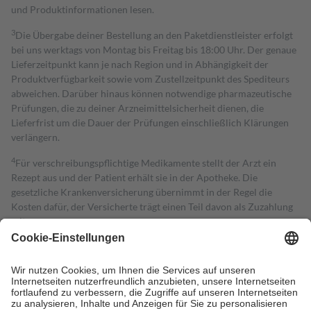
und Produktinformationen lesen.
3
Die Übergabe deiner Bestellung an den Paketdienstleister erfolgt
bei uns werktags von Montag bis Freitag bis 18:00 Uhr. Der genaue
Lieferzeitpunkt kann je nach Region und in Abhängigkeit der
Produktverfügbarkeit sowie vom Zustellzeitpunkt des Spediteurs
abweichen. Darüber hinaus können notwendige pharmazeutische
Prüfungen, die zu deiner Arzneimittelsicherheit dienen, die
Lieferfrist um die Dauer der Prüfungen einschließlich Klärungen
verlängern.
4
Für verschreibungspflichtige Medikamente stellt der Arzt ein
Rezept aus und der Patient erhält sie in der Apotheke. Die
gesetzliche Krankenversicherung übernimmt in der Regel die
Kosten dafür, der Versicherte trägt einen Teil davon als Zuzahlung
mit.
Grundsätzlich leisten Mitglieder Zuzahlungen in Höhe von zehn
Prozent des Abgabepreises,
mindestens
jedoch
fünf Euro
und
höchstens zehn Euro.
Es sind jedoch nie mehr als die tatsächlichen
Kosten der Leistung zu entrichten.
Diese Regeln gelten grundsätzlich auch für Online-Apotheken.
Bei Heilmitteln und häuslicher Krankenpflege beträgt die