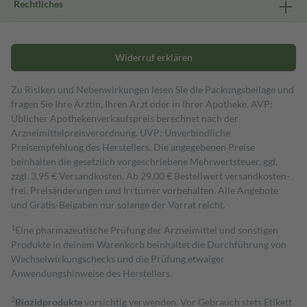
Rechtliches
Widerruf erklären
Zu Risiken und Nebenwirkungen lesen Sie die Packungsbeilage und
fragen Sie Ihre Ärztin, Ihren Arzt oder in Ihrer Apotheke. AVP:
Üblicher Apothekenverkaufspreis berechnet nach der
Arzneimittelpreisverordnung. UVP: Unverbindliche
Preisempfehlung des Herstellers. Die angegebenen Preise
beinhalten die gesetzlich vorgeschriebene Mehrwertsteuer, ggf.
zzgl. 3,95 € Versandkosten. Ab 29,00 € Bestell­wert versand­kosten­
frei. Preisänderungen und Irrtümer vorbehalten. Alle Angebote
und Gratis-Beigaben nur solange der Vorrat reicht.
1
Eine pharmazeutische Prüfung der Arzneimittel und sonstigen
Produkte in deinem Warenkorb beinhaltet die Durchführung von
Wechselwirkungschecks und die Prüfung etwaiger
Anwendungshinweise des Herstellers.
2
Biozidprodukte
vorsichtig verwenden. Vor Gebrauch stets Etikett