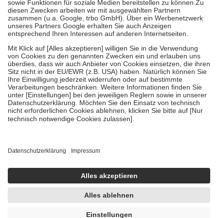
Zuzahlung zehn Prozent der Kosten sowie zehn Euro je
Verordnung.
Um das Engagement der Versicherten für ihre eigene Gesundheit zu
stärken und die besondere Stellung der Familie zu unterstützen,
fallen
keine Zuzahlungen
an bei:
• Kindern und Jugendlichen bis zum vollendeten 18. Lebensjahr
mit Ausnahme der Fahrkosten
• Untersuchungen zur Vorsorge und Früherkennung, die von der
GKV getragen werden
• empfohlenen Schutzimpfungen
• Harn- und Blutteststreifen
Wir nutzen Trusted Shops als unabhängigen Dienstleister für die
Einholung von Bewertungen. Trusted Shops hat Maßnahmen
getroffen, um sicherzustellen, dass es sich um echte Bewertungen
handelt. Mehr Informationen findest du hier:
https://help.etrusted.com/hc/de/articles/4419944605341
Einige Bilder und Inhalte wurden unter Zuhilfenahme künstlicher
Intelligenz erstellt.