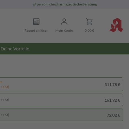
persönliche
pharmazeutische Beratung
Rezept einlösen
Mein Konto
0,00 €
Deine Vorteile
pp
311,78 €
/ 1 St)
161,92 €
/ 1 St)
72,02 €
/ 1 St)