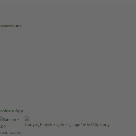
Bewerte uns
Sanicare App