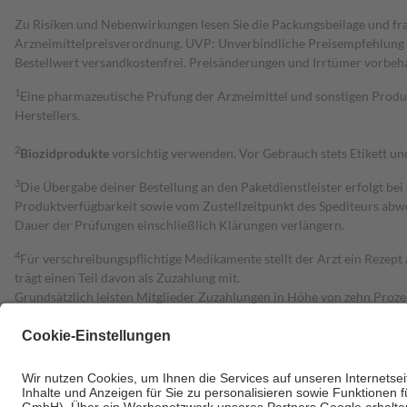
Zu Risiken und Nebenwirkungen lesen Sie die Packungsbeilage und fra
Arzneimittelpreisverordnung. UVP: Unverbindliche Preisempfehlung de
Bestell­wert versand­kosten­frei. Preisänderungen und Irrtümer vorbeh
1
Eine pharmazeutische Prüfung der Arzneimittel und sonstigen Pro
Herstellers.
2
Biozidprodukte
vorsichtig verwenden. Vor Gebrauch stets Etikett u
3
Die Übergabe deiner Bestellung an den Paketdienstleister erfolgt bei
Produktverfügbarkeit sowie vom Zustellzeitpunkt des Spediteurs abwe
Dauer der Prüfungen einschließlich Klärungen verlängern.
4
Für verschreibungspflichtige Medikamente stellt der Arzt ein Rezept 
trägt einen Teil davon als Zuzahlung mit.
Grundsätzlich leisten Mitglieder Zuzahlungen in Höhe von zehn Proz
zu entrichten.
Diese Regeln gelten grundsätzlich auch für Online-Apotheken.
Bei Heilmitteln und häuslicher Krankenpflege beträgt die Zuzahlung 
Um das Engagement der Versicherten für ihre eigene Gesundheit zu stä
• Kindern und Jugendlichen bis zum vollendeten 18. Lebensjahr mit