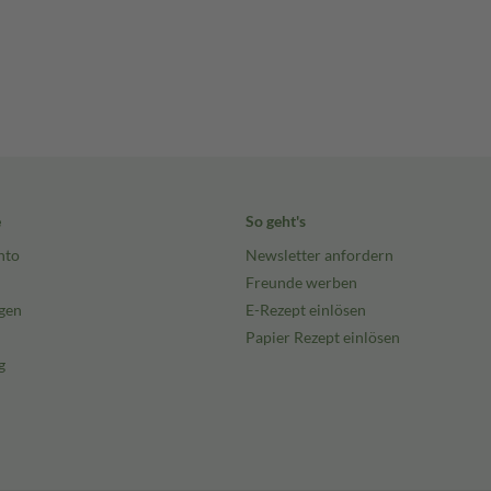
e
So geht's
nto
Newsletter anfordern
Freunde werben
gen
E-Rezept einlösen
Papier Rezept einlösen
g