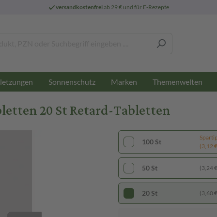
versandkostenfrei
ab 29 € und für E-Rezepte
letzungen
Sonnenschutz
Marken
Themenwelten
etten 20 St Retard-Tabletten
Sparti
100 St
(3,12 € 
50 St
(3,24 € 
20 St
(3,60 € 