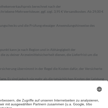
pothekenverkaufspreis berechnet nach der
hriebene Mehrwertsteuer, ggf. zzgl. 3,95 € Versandkosten. Ab 29,00 €
kungschecks und die Prüfung etwaiger Anwendungshinweise des
itpunkt kann je nach Region und in Abhängigkeit der
 zu deiner Arzneimittelsicherheit dienen, die Lieferfrist um die
ersicherung übernimmt in der Regel die Kosten dafür, der Versicherte
Euro.
Es sind jedoch nie mehr als die tatsächlichen Kosten der Leistung
e Zuzahlungen
an bei: