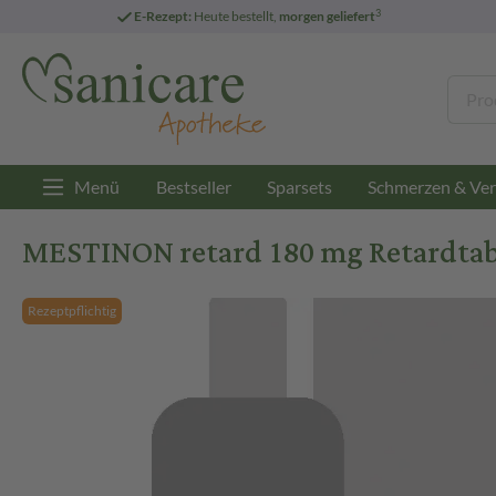
3
E-Rezept:
Heute bestellt,
morgen geliefert
Menü
Bestseller
Sparsets
Schmerzen & Ver
MESTINON retard 180 mg Retardtabl
Rezeptpflichtig