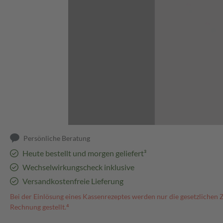
Abbildung kann abweichen
Persönliche Beratung
Heute bestellt und morgen geliefert³
Wechselwirkungscheck inklusive
Versandkostenfreie Lieferung
Bei der Einlösung eines Kassenrezeptes werden nur die gesetzlichen 
Rechnung gestellt.⁴