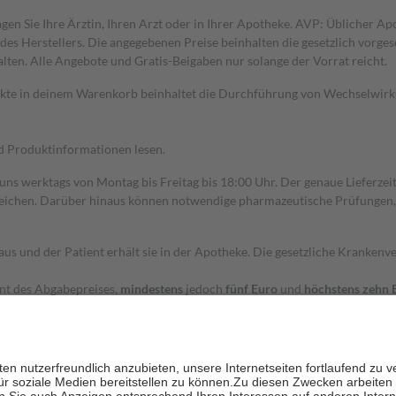
gen Sie Ihre Ärztin, Ihren Arzt oder in Ihrer Apotheke. AVP: Üblicher A
s Herstellers. Die angegebenen Preise beinhalten die gesetzlich vorgesc
alten. Alle Angebote und Gratis-Beigaben nur solange der Vorrat reicht.
dukte in deinem Warenkorb beinhaltet die Durchführung von Wechselwir
nd Produktinformationen lesen.
 uns werktags von Montag bis Freitag bis 18:00 Uhr. Der genaue Lieferze
ichen. Darüber hinaus können notwendige pharmazeutische Prüfungen, die
aus und der Patient erhält sie in der Apotheke. Die gesetzliche Krankenv
ent des Abgabepreises,
mindestens
jedoch
fünf Euro
und
höchstens zehn 
zehn Prozent der Kosten sowie zehn Euro je Verordnung.
rken und die besondere Stellung der Familie zu unterstützen, fallen
kein
 Ausnahme der Fahrkosten