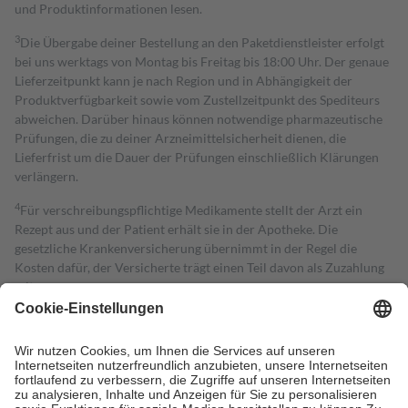
und Produktinformationen lesen.
3
Die Übergabe deiner Bestellung an den Paketdienstleister erfolgt
bei uns werktags von Montag bis Freitag bis 18:00 Uhr. Der genaue
Lieferzeitpunkt kann je nach Region und in Abhängigkeit der
Produktverfügbarkeit sowie vom Zustellzeitpunkt des Spediteurs
abweichen. Darüber hinaus können notwendige pharmazeutische
Prüfungen, die zu deiner Arzneimittelsicherheit dienen, die
Lieferfrist um die Dauer der Prüfungen einschließlich Klärungen
verlängern.
4
Für verschreibungspflichtige Medikamente stellt der Arzt ein
Rezept aus und der Patient erhält sie in der Apotheke. Die
gesetzliche Krankenversicherung übernimmt in der Regel die
Kosten dafür, der Versicherte trägt einen Teil davon als Zuzahlung
mit.
Grundsätzlich leisten Mitglieder Zuzahlungen in Höhe von zehn
Prozent des Abgabepreises,
mindestens
jedoch
fünf Euro
und
höchstens zehn Euro.
Es sind jedoch nie mehr als die tatsächlichen
Kosten der Leistung zu entrichten.
Diese Regeln gelten grundsätzlich auch für Online-Apotheken.
Bei Heilmitteln und häuslicher Krankenpflege beträgt die