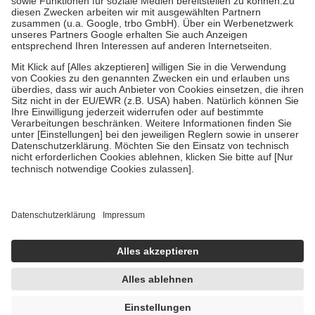
Zuzahlung zehn Prozent der Kosten sowie zehn Euro je
Verordnung.
Um das Engagement der Versicherten für ihre eigene Gesundheit zu
stärken und die besondere Stellung der Familie zu unterstützen,
fallen
keine Zuzahlungen
an bei:
• Kindern und Jugendlichen bis zum vollendeten 18. Lebensjahr
mit Ausnahme der Fahrkosten
• Untersuchungen zur Vorsorge und Früherkennung, die von der
GKV getragen werden
• empfohlenen Schutzimpfungen
• Harn- und Blutteststreifen
Wir nutzen Trusted Shops als unabhängigen Dienstleister für die
Einholung von Bewertungen. Trusted Shops hat Maßnahmen
getroffen, um sicherzustellen, dass es sich um echte Bewertungen
handelt. Mehr Informationen findest du hier:
https://help.etrusted.com/hc/de/articles/4419944605341
Einige Bilder und Inhalte wurden unter Zuhilfenahme künstlicher
Intelligenz erstellt.