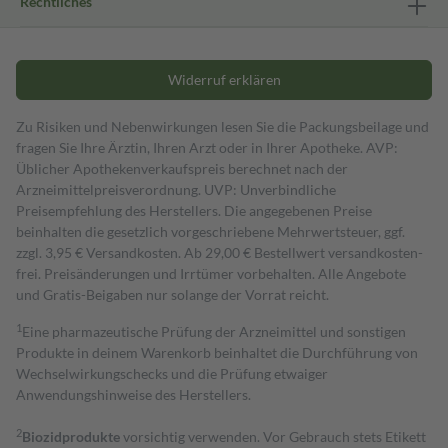
Rechtliches
Widerruf erklären
Zu Risiken und Nebenwirkungen lesen Sie die Packungsbeilage und
fragen Sie Ihre Ärztin, Ihren Arzt oder in Ihrer Apotheke. AVP:
Üblicher Apothekenverkaufspreis berechnet nach der
Arzneimittelpreisverordnung. UVP: Unverbindliche
Preisempfehlung des Herstellers. Die angegebenen Preise
beinhalten die gesetzlich vorgeschriebene Mehrwertsteuer, ggf.
zzgl. 3,95 € Versandkosten. Ab 29,00 € Bestell­wert versand­kosten­
frei. Preisänderungen und Irrtümer vorbehalten. Alle Angebote
und Gratis-Beigaben nur solange der Vorrat reicht.
1
Eine pharmazeutische Prüfung der Arzneimittel und sonstigen
Produkte in deinem Warenkorb beinhaltet die Durchführung von
Wechselwirkungschecks und die Prüfung etwaiger
Anwendungshinweise des Herstellers.
2
Biozidprodukte
vorsichtig verwenden. Vor Gebrauch stets Etikett