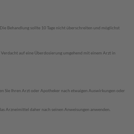
ie Behandlung sollte 10 Tage nicht überschreiten und möglichst
m Verdacht auf eine Überdosierung umgehend mit einem Arzt in
ragen Sie Ihren Arzt oder Apotheker nach etwaigen Auswirkungen oder
e das Arzneimittel daher nach seinen Anweisungen anwenden.