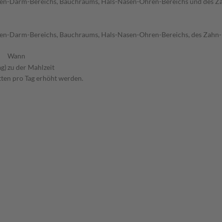
gen-Darm-Bereichs, Bauchraums, Hals-Nasen-Ohren-Bereichs und des Zah
agen-Darm-Bereichs, Bauchraums, Hals-Nasen-Ohren-Bereichs, des Zahn
Wann
ag)
zu der Mahlzeit
etten pro Tag erhöht werden.