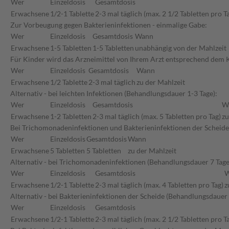
Wer
Einzeldosis
Gesamtdosis
Erwachsene
1/2-1 Tablette
2-3 mal täglich (max. 2 1/2 Tabletten pro T
Zur Vorbeugung gegen Bakterieninfektionen - einmalige Gabe:
Wer
Einzeldosis
Gesamtdosis
Wann
Erwachsene
1-5 Tabletten
1-5 Tabletten
unabhängig von der Mahlzeit
Für Kinder wird das Arzneimittel von Ihrem Arzt entsprechend dem K
Wer
Einzeldosis
Gesamtdosis
Wann
Erwachsene
1/2 Tablette
2-3 mal täglich
zu der Mahlzeit
Alternativ - bei leichten Infektionen (Behandlungsdauer 1-3 Tage):
Wer
Einzeldosis
Gesamtdosis
W
Erwachsene
1-2 Tabletten
2-3 mal täglich (max. 5 Tabletten pro Tag)
zu
Bei Trichomonadeninfektionen und Bakterieninfektionen der Scheide 
Wer
Einzeldosis
Gesamtdosis
Wann
Erwachsene
5 Tabletten
5 Tabletten
zu der Mahlzeit
Alternativ - bei Trichomonadeninfektionen (Behandlungsdauer 7 Tage
Wer
Einzeldosis
Gesamtdosis
W
Erwachsene
1/2-1 Tablette
2-3 mal täglich (max. 4 Tabletten pro Tag)
z
Alternativ - bei Bakterieninfektionen der Scheide (Behandlungsdauer 
Wer
Einzeldosis
Gesamtdosis
Erwachsene
1/2-1 Tablette
2-3 mal täglich (max. 2 1/2 Tabletten pro T