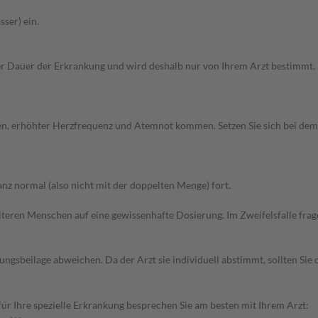
ser) ein.
 Dauer der Erkrankung und wird deshalb nur von Ihrem Arzt bestimmt. D
hen, erhöhter Herzfrequenz und Atemnot kommen. Setzen Sie sich bei de
z normal (also nicht mit der doppelten Menge) fort.
d älteren Menschen auf eine gewissenhafte Dosierung. Im Zweifelsfalle f
gsbeilage abweichen. Da der Arzt sie individuell abstimmt, sollten Si
r Ihre spezielle Erkrankung besprechen Sie am besten mit Ihrem Arzt: