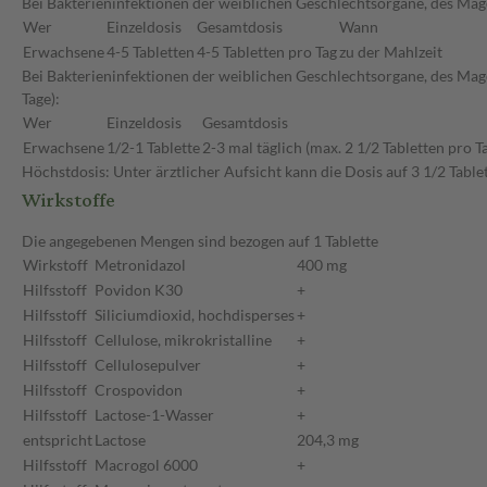
Bei Bakterieninfektionen der weiblichen Geschlechtsorgane, des Ma
Wer
Einzeldosis
Gesamtdosis
Wann
Erwachsene
4-5 Tabletten
4-5 Tabletten pro Tag
zu der Mahlzeit
Bei Bakterieninfektionen der weiblichen Geschlechtsorgane, des M
Tage):
Wer
Einzeldosis
Gesamtdosis
Erwachsene
1/2-1 Tablette
2-3 mal täglich (max. 2 1/2 Tabletten pro T
Höchstdosis: Unter ärztlicher Aufsicht kann die Dosis auf 3 1/2 Tabl
Wirkstoffe
Die angegebenen Mengen sind bezogen auf 1 Tablette
Wirkstoff
Metronidazol
400 mg
Hilfsstoff
Povidon K30
+
Hilfsstoff
Siliciumdioxid, hochdisperses
+
Hilfsstoff
Cellulose, mikrokristalline
+
Hilfsstoff
Cellulosepulver
+
Hilfsstoff
Crospovidon
+
Hilfsstoff
Lactose-1-Wasser
+
entspricht
Lactose
204,3 mg
Hilfsstoff
Macrogol 6000
+