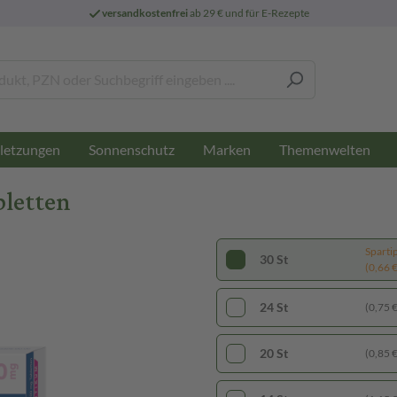
versandkostenfrei
ab 29 € und für E-Rezepte
letzungen
Sonnenschutz
Marken
Themenwelten
bletten
Sparti
30 St
(0,66 € 
24 St
(0,75 € 
20 St
(0,85 € 