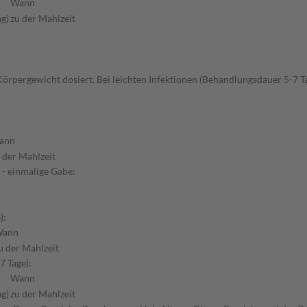
Wann
ag)
zu der Mahlzeit
örpergewicht dosiert. Bei leichten Infektionen (Behandlungsdauer 5-7 Ta
ann
 der Mahlzeit
- einmalige Gabe:
):
ann
u der Mahlzeit
7 Tage):
Wann
ag)
zu der Mahlzeit