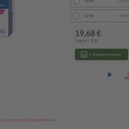
14 St
(1,15 € 
12 St
(1,30 € 
19,68 €
0,66 € / 1 St
E-Rezept einlösen
Zuzahlungen und Eigenanteile in