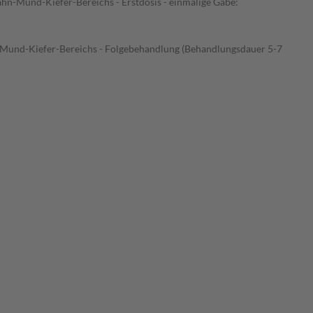
n-Mund-Kiefer-Bereichs - Erstdosis - einmalige Gabe:
-Mund-Kiefer-Bereichs - Folgebehandlung (Behandlungsdauer 5-7