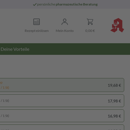
persönliche
pharmazeutische Beratung
Rezept einlösen
Mein Konto
0,00 €
Deine Vorteile
pp
19,68 €
/ 1 St)
17,98 €
/ 1 St)
16,98 €
/ 1 St)