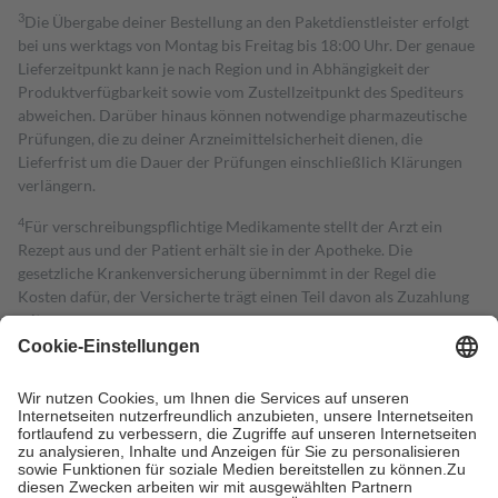
3
Die Übergabe deiner Bestellung an den Paketdienstleister erfolgt
bei uns werktags von Montag bis Freitag bis 18:00 Uhr. Der genaue
Lieferzeitpunkt kann je nach Region und in Abhängigkeit der
Produktverfügbarkeit sowie vom Zustellzeitpunkt des Spediteurs
abweichen. Darüber hinaus können notwendige pharmazeutische
Prüfungen, die zu deiner Arzneimittelsicherheit dienen, die
Lieferfrist um die Dauer der Prüfungen einschließlich Klärungen
verlängern.
4
Für verschreibungspflichtige Medikamente stellt der Arzt ein
Rezept aus und der Patient erhält sie in der Apotheke. Die
gesetzliche Krankenversicherung übernimmt in der Regel die
Kosten dafür, der Versicherte trägt einen Teil davon als Zuzahlung
mit.
Grundsätzlich leisten Mitglieder Zuzahlungen in Höhe von zehn
Prozent des Abgabepreises,
mindestens
jedoch
fünf Euro
und
höchstens zehn Euro.
Es sind jedoch nie mehr als die tatsächlichen
Kosten der Leistung zu entrichten.
Diese Regeln gelten grundsätzlich auch für Online-Apotheken.
Bei Heilmitteln und häuslicher Krankenpflege beträgt die
Zuzahlung zehn Prozent der Kosten sowie zehn Euro je