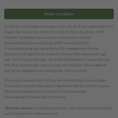
Widerruf erklären
Zu Risiken und Nebenwirkungen lesen Sie die Packungsbeilage und
fragen Sie Ihre Ärztin, Ihren Arzt oder in Ihrer Apotheke. AVP:
Üblicher Apothekenverkaufspreis berechnet nach der
Arzneimittelpreisverordnung. UVP: Unverbindliche
Preisempfehlung des Herstellers. Die angegebenen Preise
beinhalten die gesetzlich vorgeschriebene Mehrwertsteuer, ggf.
zzgl. 3,95 € Versandkosten. Ab 29,00 € Bestell­wert versand­kosten­
frei. Preisänderungen und Irrtümer vorbehalten. Alle Angebote
und Gratis-Beigaben nur solange der Vorrat reicht.
1
Eine pharmazeutische Prüfung der Arzneimittel und sonstigen
Produkte in deinem Warenkorb beinhaltet die Durchführung von
Wechselwirkungschecks und die Prüfung etwaiger
Anwendungshinweise des Herstellers.
2
Biozidprodukte
vorsichtig verwenden. Vor Gebrauch stets Etikett
und Produktinformationen lesen.