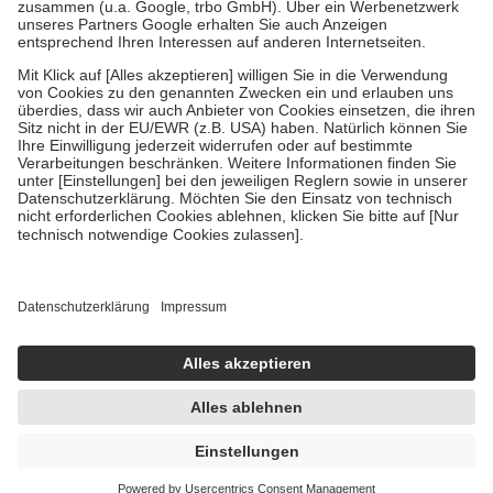
Verordnung.
Um das Engagement der Versicherten für ihre eigene Gesundheit zu
stärken und die besondere Stellung der Familie zu unterstützen,
fallen
keine Zuzahlungen
an bei:
• Kindern und Jugendlichen bis zum vollendeten 18. Lebensjahr
mit Ausnahme der Fahrkosten
• Untersuchungen zur Vorsorge und Früherkennung, die von der
GKV getragen werden
• empfohlenen Schutzimpfungen
• Harn- und Blutteststreifen
Wir nutzen Trusted Shops als unabhängigen Dienstleister für die
Einholung von Bewertungen. Trusted Shops hat Maßnahmen
getroffen, um sicherzustellen, dass es sich um echte Bewertungen
handelt. Mehr Informationen findest du hier:
https://help.etrusted.com/hc/de/articles/4419944605341
Einige Bilder und Inhalte wurden unter Zuhilfenahme künstlicher
Intelligenz erstellt.