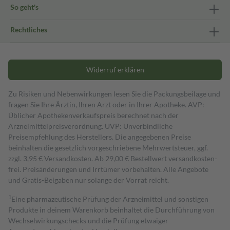
So geht's
Rechtliches
Widerruf erklären
Zu Risiken und Nebenwirkungen lesen Sie die Packungsbeilage und
fragen Sie Ihre Ärztin, Ihren Arzt oder in Ihrer Apotheke. AVP:
Üblicher Apothekenverkaufspreis berechnet nach der
Arzneimittelpreisverordnung. UVP: Unverbindliche
Preisempfehlung des Herstellers. Die angegebenen Preise
beinhalten die gesetzlich vorgeschriebene Mehrwertsteuer, ggf.
zzgl. 3,95 € Versandkosten. Ab 29,00 € Bestell­wert versand­kosten­
frei. Preisänderungen und Irrtümer vorbehalten. Alle Angebote
und Gratis-Beigaben nur solange der Vorrat reicht.
1
Eine pharmazeutische Prüfung der Arzneimittel und sonstigen
Produkte in deinem Warenkorb beinhaltet die Durchführung von
Wechselwirkungschecks und die Prüfung etwaiger