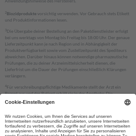
Anwendungshinweise des Herstellers.
2
Biozidprodukte
vorsichtig verwenden. Vor Gebrauch stets Etikett
und Produktinformationen lesen.
3
Die Übergabe deiner Bestellung an den Paketdienstleister erfolgt
bei uns werktags von Montag bis Freitag bis 18:00 Uhr. Der genaue
Lieferzeitpunkt kann je nach Region und in Abhängigkeit der
Produktverfügbarkeit sowie vom Zustellzeitpunkt des Spediteurs
abweichen. Darüber hinaus können notwendige pharmazeutische
Prüfungen, die zu deiner Arzneimittelsicherheit dienen, die
Lieferfrist um die Dauer der Prüfungen einschließlich Klärungen
verlängern.
4
Für verschreibungspflichtige Medikamente stellt der Arzt ein
Rezept aus und der Patient erhält sie in der Apotheke. Die
gesetzliche Krankenversicherung übernimmt in der Regel die
Kosten dafür, der Versicherte trägt einen Teil davon als Zuzahlung
mit.
Grundsätzlich leisten Mitglieder Zuzahlungen in Höhe von zehn
Prozent des Abgabepreises,
mindestens
jedoch
fünf Euro
und
höchstens zehn Euro.
Es sind jedoch nie mehr als die tatsächlichen