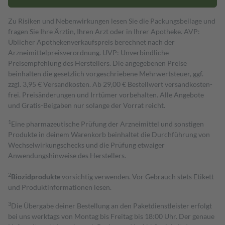
Zu Risiken und Nebenwirkungen lesen Sie die Packungsbeilage und
fragen Sie Ihre Ärztin, Ihren Arzt oder in Ihrer Apotheke. AVP:
Üblicher Apothekenverkaufspreis berechnet nach der
Arzneimittelpreisverordnung. UVP: Unverbindliche
Preisempfehlung des Herstellers. Die angegebenen Preise
beinhalten die gesetzlich vorgeschriebene Mehrwertsteuer, ggf.
zzgl. 3,95 € Versandkosten. Ab 29,00 € Bestell­wert versand­kosten­
frei. Preisänderungen und Irrtümer vorbehalten. Alle Angebote
und Gratis-Beigaben nur solange der Vorrat reicht.
1
Eine pharmazeutische Prüfung der Arzneimittel und sonstigen
Produkte in deinem Warenkorb beinhaltet die Durchführung von
Wechselwirkungschecks und die Prüfung etwaiger
Anwendungshinweise des Herstellers.
2
Biozidprodukte
vorsichtig verwenden. Vor Gebrauch stets Etikett
und Produktinformationen lesen.
3
Die Übergabe deiner Bestellung an den Paketdienstleister erfolgt
bei uns werktags von Montag bis Freitag bis 18:00 Uhr. Der genaue