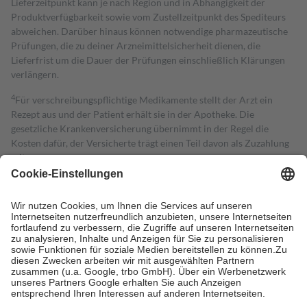
Lieferzeitpunkt kann je nach Region und in Abhängigkeit der
Produktverfügbarkeit sowie vom Zustellzeitpunkt des Spediteurs
abweichen. Darüber hinaus können notwendige pharmazeutische
Prüfungen, die zu deiner Arzneimittelsicherheit dienen, die
Lieferfrist um die Dauer der Prüfungen einschließlich Klärungen
verlängern.
4
Für verschreibungspflichtige Medikamente stellt der Arzt ein
Rezept aus und der Patient erhält sie in der Apotheke. Die
gesetzliche Krankenversicherung übernimmt in der Regel die
Kosten dafür, der Versicherte trägt einen Teil davon als Zuzahlung
mit.
Grundsätzlich leisten Mitglieder Zuzahlungen in Höhe von zehn
Prozent des Abgabepreises,
mindestens
jedoch
fünf Euro
und
höchstens zehn Euro.
Es sind jedoch nie mehr als die tatsächlichen
Kosten der Leistung zu entrichten.
Diese Regeln gelten grundsätzlich auch für Online-Apotheken.
Bei Heilmitteln und häuslicher Krankenpflege beträgt die
Zuzahlung zehn Prozent der Kosten sowie zehn Euro je
Verordnung.
Um das Engagement der Versicherten für ihre eigene Gesundheit zu
stärken und die besondere Stellung der Familie zu unterstützen,