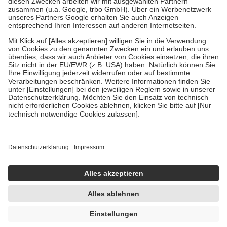
Verordnung.
Um das Engagement der Versicherten für ihre eigene Gesundheit zu
stärken und die besondere Stellung der Familie zu unterstützen,
fallen
keine Zuzahlungen
an bei:
• Kindern und Jugendlichen bis zum vollendeten 18. Lebensjahr
mit Ausnahme der Fahrkosten
• Untersuchungen zur Vorsorge und Früherkennung, die von der
GKV getragen werden
• empfohlenen Schutzimpfungen
• Harn- und Blutteststreifen
Wir nutzen Trusted Shops als unabhängigen Dienstleister für die
Einholung von Bewertungen. Trusted Shops hat Maßnahmen
getroffen, um sicherzustellen, dass es sich um echte Bewertungen
handelt. Mehr Informationen findest du hier:
https://help.etrusted.com/hc/de/articles/4419944605341
Einige Bilder und Inhalte wurden unter Zuhilfenahme künstlicher
Intelligenz erstellt.