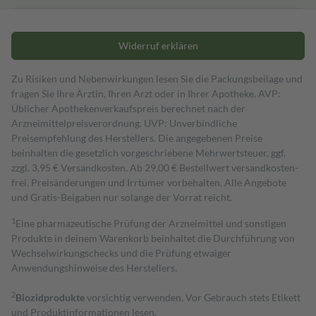
Widerruf erklären
Zu Risiken und Nebenwirkungen lesen Sie die Packungsbeilage und
fragen Sie Ihre Ärztin, Ihren Arzt oder in Ihrer Apotheke. AVP:
Üblicher Apothekenverkaufspreis berechnet nach der
Arzneimittelpreisverordnung. UVP: Unverbindliche
Preisempfehlung des Herstellers. Die angegebenen Preise
beinhalten die gesetzlich vorgeschriebene Mehrwertsteuer, ggf.
zzgl. 3,95 € Versandkosten. Ab 29,00 € Bestell­wert versand­kosten­
frei. Preisänderungen und Irrtümer vorbehalten. Alle Angebote
und Gratis-Beigaben nur solange der Vorrat reicht.
1
Eine pharmazeutische Prüfung der Arzneimittel und sonstigen
Produkte in deinem Warenkorb beinhaltet die Durchführung von
Wechselwirkungschecks und die Prüfung etwaiger
Anwendungshinweise des Herstellers.
2
Biozidprodukte
vorsichtig verwenden. Vor Gebrauch stets Etikett
und Produktinformationen lesen.