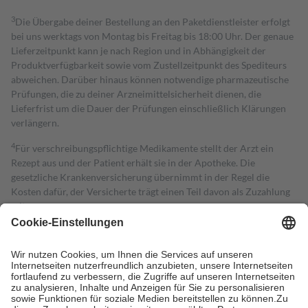
3
Die Übergabe deiner Bestellung an den Paketdienstleister erfolgt
bei uns werktags von Montag bis Freitag bis 18:00 Uhr. Der genaue
Lieferzeitpunkt kann je nach Region und in Abhängigkeit der
Produktverfügbarkeit sowie vom Zustellzeitpunkt des Spediteurs
abweichen. Darüber hinaus können notwendige pharmazeutische
Prüfungen, die zu deiner Arzneimittelsicherheit dienen, die
Lieferfrist um die Dauer der Prüfungen einschließlich Klärungen
verlängern.
4
Für verschreibungspflichtige Medikamente stellt der Arzt ein
Rezept aus und der Patient erhält sie in der Apotheke. Die
gesetzliche Krankenversicherung übernimmt in der Regel die
Kosten dafür, der Versicherte trägt einen Teil davon als Zuzahlung
mit.
Grundsätzlich leisten Mitglieder Zuzahlungen in Höhe von zehn
Prozent des Abgabepreises,
mindestens
jedoch
fünf Euro
und
höchstens zehn Euro.
Es sind jedoch nie mehr als die tatsächlichen
Kosten der Leistung zu entrichten.
Diese Regeln gelten grundsätzlich auch für Online-Apotheken.
Bei Heilmitteln und häuslicher Krankenpflege beträgt die
Zuzahlung zehn Prozent der Kosten sowie zehn Euro je