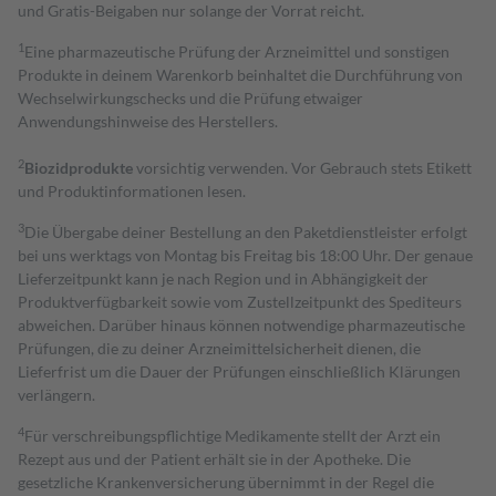
und Gratis-Beigaben nur solange der Vorrat reicht.
1
Eine pharmazeutische Prüfung der Arzneimittel und sonstigen
Produkte in deinem Warenkorb beinhaltet die Durchführung von
Wechselwirkungschecks und die Prüfung etwaiger
Anwendungshinweise des Herstellers.
2
Biozidprodukte
vorsichtig verwenden. Vor Gebrauch stets Etikett
und Produktinformationen lesen.
3
Die Übergabe deiner Bestellung an den Paketdienstleister erfolgt
bei uns werktags von Montag bis Freitag bis 18:00 Uhr. Der genaue
Lieferzeitpunkt kann je nach Region und in Abhängigkeit der
Produktverfügbarkeit sowie vom Zustellzeitpunkt des Spediteurs
abweichen. Darüber hinaus können notwendige pharmazeutische
Prüfungen, die zu deiner Arzneimittelsicherheit dienen, die
Lieferfrist um die Dauer der Prüfungen einschließlich Klärungen
verlängern.
4
Für verschreibungspflichtige Medikamente stellt der Arzt ein
Rezept aus und der Patient erhält sie in der Apotheke. Die
gesetzliche Krankenversicherung übernimmt in der Regel die