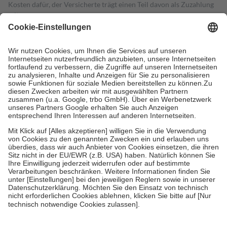
Kosten dafür, der Versicherte trägt einen Teil davon als Zuzahlung
mit.
Grundsätzlich leisten Mitglieder Zuzahlungen in Höhe von zehn
Prozent des Abgabepreises,
mindestens
jedoch
fünf Euro
und
höchstens zehn Euro.
Es sind jedoch nie mehr als die tatsächlichen
Kosten der Leistung zu entrichten.
Diese Regeln gelten grundsätzlich auch für Online-Apotheken.
Bei Heilmitteln und häuslicher Krankenpflege beträgt die
Zuzahlung zehn Prozent der Kosten sowie zehn Euro je
Verordnung.
Um das Engagement der Versicherten für ihre eigene Gesundheit zu
stärken und die besondere Stellung der Familie zu unterstützen,
fallen
keine Zuzahlungen
an bei:
• Kindern und Jugendlichen bis zum vollendeten 18. Lebensjahr
mit Ausnahme der Fahrkosten
• Untersuchungen zur Vorsorge und Früherkennung, die von der
GKV getragen werden
• empfohlenen Schutzimpfungen
• Harn- und Blutteststreifen
Wir nutzen Trusted Shops als unabhängigen Dienstleister für die
Einholung von Bewertungen. Trusted Shops hat Maßnahmen