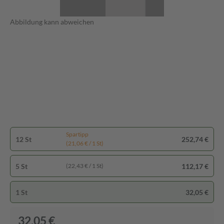
Abbildung kann abweichen
Spartipp
12 St
252,74 €
(21,06 € / 1 St)
5 St
112,17 €
(22,43 € / 1 St)
1 St
32,05 €
32,05 €