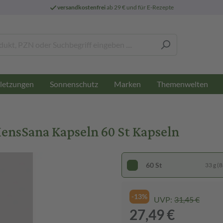
versandkostenfrei
ab 29 € und für E-Rezepte
letzungen
Sonnenschutz
Marken
Themenwelten
sSana Kapseln 60 St Kapseln
60 St
33 g (8
-13%
UVP:
31,45 €
27,49 €