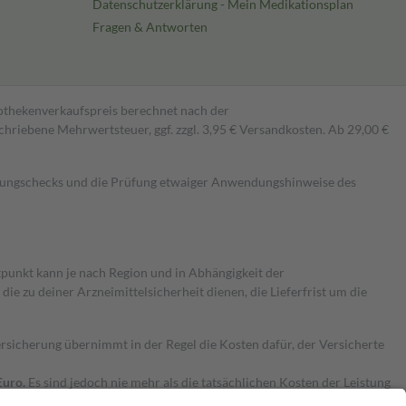
Datenschutzerklärung - Mein Medikationsplan
Fragen & Antworten
pothekenverkaufspreis berechnet nach der
hriebene Mehrwertsteuer, ggf. zzgl. 3,95 € Versandkosten. Ab 29,00 €
kungschecks und die Prüfung etwaiger Anwendungshinweise des
itpunkt kann je nach Region und in Abhängigkeit der
 zu deiner Arzneimittelsicherheit dienen, die Lieferfrist um die
ersicherung übernimmt in der Regel die Kosten dafür, der Versicherte
Euro.
Es sind jedoch nie mehr als die tatsächlichen Kosten der Leistung