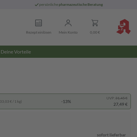
persönliche
pharmazeutische Beratung
Rezept einlösen
Mein Konto
0,00 €
Deine Vorteile
UVP:
31,45 €
-13%
33,03 € / 1 kg)
27,49 €
sofort lieferbar