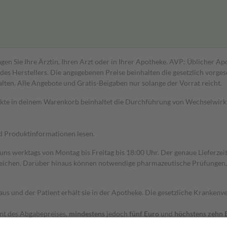
gen Sie Ihre Ärztin, Ihren Arzt oder in Ihrer Apotheke. AVP: Üblicher A
s Herstellers. Die angegebenen Preise beinhalten die gesetzlich vorgesc
alten. Alle Angebote und Gratis-Beigaben nur solange der Vorrat reicht.
dukte in deinem Warenkorb beinhaltet die Durchführung von Wechselwir
nd Produktinformationen lesen.
 uns werktags von Montag bis Freitag bis 18:00 Uhr. Der genaue Lieferze
ichen. Darüber hinaus können notwendige pharmazeutische Prüfungen, die
aus und der Patient erhält sie in der Apotheke. Die gesetzliche Krankenv
ent des Abgabepreises,
mindestens
jedoch
fünf Euro
und
höchstens zehn 