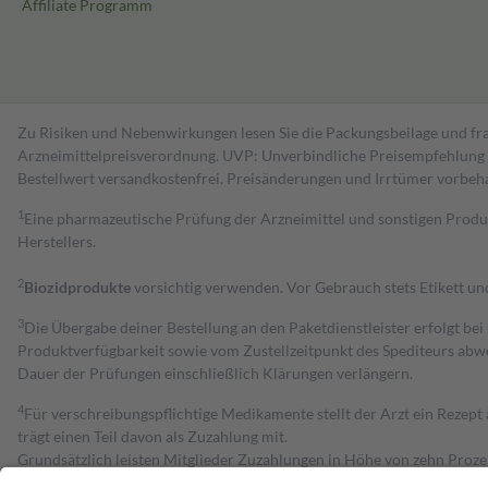
Affiliate Programm
Zu Risiken und Nebenwirkungen lesen Sie die Packungsbeilage und fra
Arzneimittelpreisverordnung. UVP: Unverbindliche Preisempfehlung de
Bestell­wert versand­kosten­frei. Preisänderungen und Irrtümer vorbeh
1
Eine pharmazeutische Prüfung der Arzneimittel und sonstigen Pro
Herstellers.
2
Biozidprodukte
vorsichtig verwenden. Vor Gebrauch stets Etikett u
3
Die Übergabe deiner Bestellung an den Paketdienstleister erfolgt bei
Produktverfügbarkeit sowie vom Zustellzeitpunkt des Spediteurs abwe
Dauer der Prüfungen einschließlich Klärungen verlängern.
4
Für verschreibungspflichtige Medikamente stellt der Arzt ein Rezept 
trägt einen Teil davon als Zuzahlung mit.
Grundsätzlich leisten Mitglieder Zuzahlungen in Höhe von zehn Proz
zu entrichten.