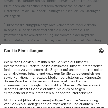
abweichen. Darüber hinaus können notwendige pharmazeutische
Prüfungen, die zu deiner Arzneimittelsicherheit dienen, die
Lieferfrist um die Dauer der Prüfungen einschließlich Klärungen
verlängern.
4
Für verschreibungspflichtige Medikamente stellt der Arzt ein
Rezept aus und der Patient erhält sie in der Apotheke. Die
gesetzliche Krankenversicherung übernimmt in der Regel die
Kosten dafür, der Versicherte trägt einen Teil davon als Zuzahlung
mit.
Grundsätzlich leisten Mitglieder Zuzahlungen in Höhe von zehn
Prozent des Abgabepreises,
mindestens
jedoch
fünf Euro
und
höchstens zehn Euro.
Es sind jedoch nie mehr als die tatsächlichen
Kosten der Leistung zu entrichten.
Diese Regeln gelten grundsätzlich auch für Online-Apotheken.
Bei Heilmitteln und häuslicher Krankenpflege beträgt die
Zuzahlung zehn Prozent der Kosten sowie zehn Euro je
Verordnung.
Um das Engagement der Versicherten für ihre eigene Gesundheit zu
stärken und die besondere Stellung der Familie zu unterstützen,
fallen
keine Zuzahlungen
an bei:
• Kindern und Jugendlichen bis zum vollendeten 18. Lebensjahr