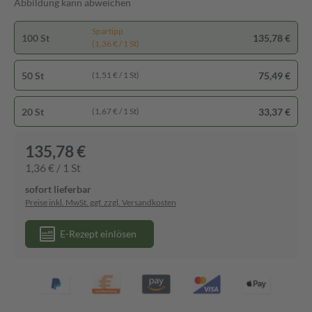
Abbildung kann abweichen
Spartipp
100 St
135,78 €
(1,36 € / 1 St)
50 St
75,49 €
(1,51 € / 1 St)
20 St
33,37 €
(1,67 € / 1 St)
135,78 €
1,36 € / 1 St
sofort lieferbar
Preise inkl. MwSt. ggf. zzgl. Versandkosten
E-Rezept einlösen