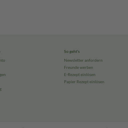
e
So geht's
nto
Newsletter anfordern
Freunde werben
gen
E-Rezept einlösen
Papier Rezept einlösen
g