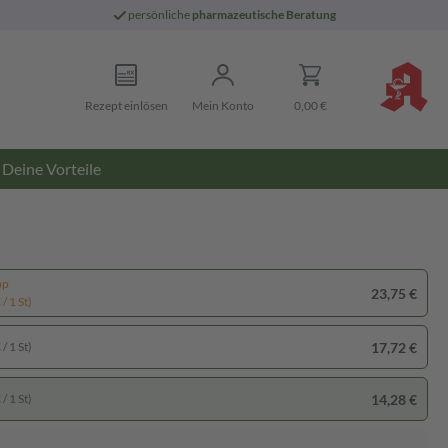
persönliche
pharmazeutische Beratung
Rezept einlösen
Mein Konto
0,00 €
Deine Vorteile
pp
23,75 €
/ 1 St)
17,72 €
/ 1 St)
14,28 €
/ 1 St)