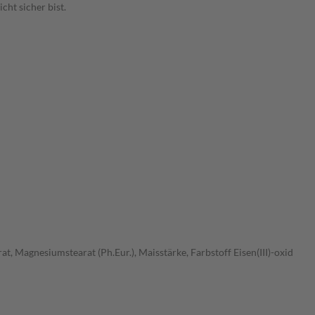
ht sicher bist.
, Magnesiumstearat (Ph.Eur.), Maisstärke, Farbstoff Eisen(III)-oxid