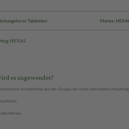
ichungsform: Tabletten
Marke: HEXA
50mg HEXAL
ird es angewendet?
emmendes Arzneimittel aus der Gruppe der nicht-steroidalen Antiphlog
htanfällen
s Bechterew