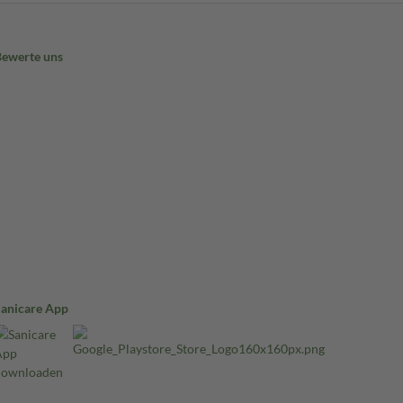
Bewerte uns
Sanicare App