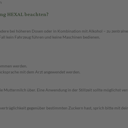
n
 mg HEXAL beachten?
dere bei höheren Dosen oder in Kombination mit Alkohol – zu zentral
 Fall kein Fahrzeug führen und keine Maschinen bedienen.
enommen werden.
 Rücksprache mit dem Arzt angewendet werden.
 Muttermilch über. Eine Anwendung in der Stillzeit sollte möglichst v
träglichkeit gegenüber bestimmten Zuckern hast, sprich bitte mit dein