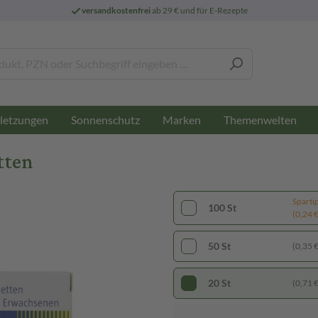
versandkostenfrei
ab 29 € und für E-Rezepte
letzungen
Sonnenschutz
Marken
Themenwelten
tten
Sparti
100 St
(0,24 € 
50 St
(0,35 € 
20 St
(0,71 € 