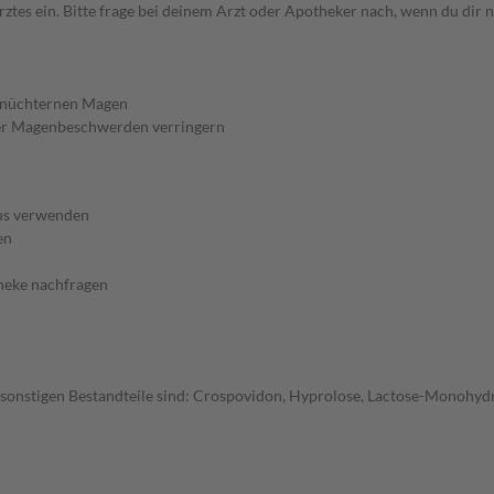
ein. Bitte frage bei deinem Arzt oder Apotheker nach, wenn du dir nic
f nüchternen Magen
ber Magenbeschwerden verringern
aus verwenden
en
theke nachfragen
sonstigen Bestandteile sind: Crospovidon, Hyprolose, Lactose-Monohydrat