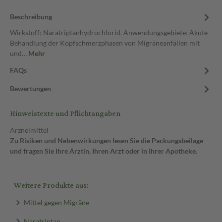
Beschreibung
Wirkstoff: Naratriptanhydrochlorid. Anwendungsgebiete: Akute
Behandlung der Kopfschmerzphasen von Migräneanfällen mit
und…
Mehr
FAQs
Bewertungen
Hinweistexte und Pflichtangaben
Arzneimittel
Zu Risiken und Nebenwirkungen lesen Sie die Packungsbeilage
und fragen Sie Ihre Ärztin, Ihren Arzt oder in Ihrer Apotheke.
Weitere Produkte aus:
Mittel gegen Migräne
Naratriptan