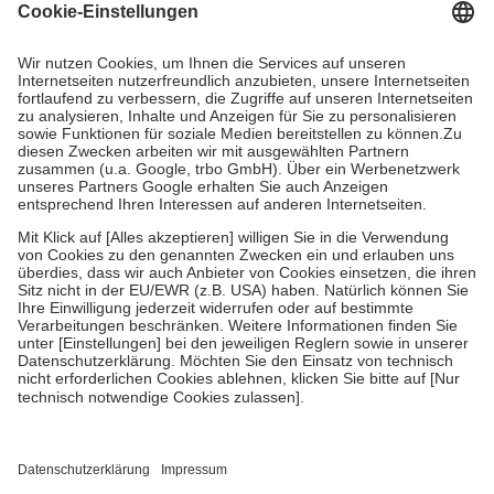
Grundsätzlich leisten Mitglieder Zuzahlungen in Höhe von zehn
Prozent des Abgabepreises,
mindestens
jedoch
fünf Euro
und
höchstens zehn Euro.
Es sind jedoch nie mehr als die tatsächlichen
Kosten der Leistung zu entrichten.
Diese Regeln gelten grundsätzlich auch für Online-Apotheken.
Bei Heilmitteln und häuslicher Krankenpflege beträgt die
Zuzahlung zehn Prozent der Kosten sowie zehn Euro je
Verordnung.
Um das Engagement der Versicherten für ihre eigene Gesundheit zu
stärken und die besondere Stellung der Familie zu unterstützen,
fallen
keine Zuzahlungen
an bei:
• Kindern und Jugendlichen bis zum vollendeten 18. Lebensjahr
mit Ausnahme der Fahrkosten
• Untersuchungen zur Vorsorge und Früherkennung, die von der
GKV getragen werden
• empfohlenen Schutzimpfungen
• Harn- und Blutteststreifen
Wir nutzen Trusted Shops als unabhängigen Dienstleister für die
Einholung von Bewertungen. Trusted Shops hat Maßnahmen
getroffen, um sicherzustellen, dass es sich um echte Bewertungen
handelt. Mehr Informationen findest du hier: