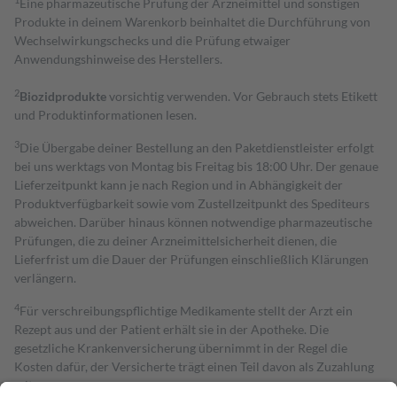
Eine pharmazeutische Prüfung der Arzneimittel und sonstigen
Produkte in deinem Warenkorb beinhaltet die Durchführung von
Wechselwirkungschecks und die Prüfung etwaiger
Anwendungshinweise des Herstellers.
2
Biozidprodukte
vorsichtig verwenden. Vor Gebrauch stets Etikett
und Produktinformationen lesen.
3
Die Übergabe deiner Bestellung an den Paketdienstleister erfolgt
bei uns werktags von Montag bis Freitag bis 18:00 Uhr. Der genaue
Lieferzeitpunkt kann je nach Region und in Abhängigkeit der
Produktverfügbarkeit sowie vom Zustellzeitpunkt des Spediteurs
abweichen. Darüber hinaus können notwendige pharmazeutische
Prüfungen, die zu deiner Arzneimittelsicherheit dienen, die
Lieferfrist um die Dauer der Prüfungen einschließlich Klärungen
verlängern.
4
Für verschreibungspflichtige Medikamente stellt der Arzt ein
Rezept aus und der Patient erhält sie in der Apotheke. Die
gesetzliche Krankenversicherung übernimmt in der Regel die
Kosten dafür, der Versicherte trägt einen Teil davon als Zuzahlung
mit.