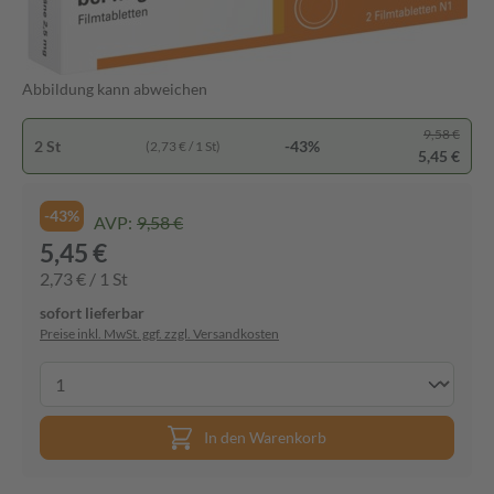
Abbildung kann abweichen
9,58 €
2 St
-43%
(2,73 € / 1 St)
5,45 €
-43%
AVP:
9,58 €
5,45 €
2,73 € / 1 St
sofort lieferbar
Preise inkl. MwSt. ggf. zzgl. Versandkosten
In den Warenkorb