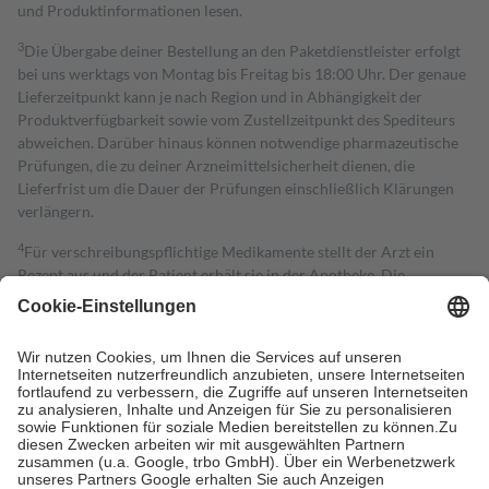
und Produktinformationen lesen.
3
Die Übergabe deiner Bestellung an den Paketdienstleister erfolgt
bei uns werktags von Montag bis Freitag bis 18:00 Uhr. Der genaue
Lieferzeitpunkt kann je nach Region und in Abhängigkeit der
Produktverfügbarkeit sowie vom Zustellzeitpunkt des Spediteurs
abweichen. Darüber hinaus können notwendige pharmazeutische
Prüfungen, die zu deiner Arzneimittelsicherheit dienen, die
Lieferfrist um die Dauer der Prüfungen einschließlich Klärungen
verlängern.
4
Für verschreibungspflichtige Medikamente stellt der Arzt ein
Rezept aus und der Patient erhält sie in der Apotheke. Die
gesetzliche Krankenversicherung übernimmt in der Regel die
Kosten dafür, der Versicherte trägt einen Teil davon als Zuzahlung
mit.
Grundsätzlich leisten Mitglieder Zuzahlungen in Höhe von zehn
Prozent des Abgabepreises,
mindestens
jedoch
fünf Euro
und
höchstens zehn Euro.
Es sind jedoch nie mehr als die tatsächlichen
Kosten der Leistung zu entrichten.
Diese Regeln gelten grundsätzlich auch für Online-Apotheken.
Bei Heilmitteln und häuslicher Krankenpflege beträgt die