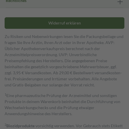
Rechtliches
Widerruf erklären
Zu Risiken und Nebenwirkungen lesen Sie die Packungsbeilage und
fragen Sie Ihre Ärztin, Ihren Arzt oder in Ihrer Apotheke. AVP:
Üblicher Apothekenverkaufspreis berechnet nach der
Arzneimittelpreisverordnung. UVP: Unverbindliche
Preisempfehlung des Herstellers. Die angegebenen Preise
beinhalten die gesetzlich vorgeschriebene Mehrwertsteuer, ggf.
zzgl. 3,95 € Versandkosten. Ab 29,00 € Bestell­wert versand­kosten­
frei. Preisänderungen und Irrtümer vorbehalten. Alle Angebote
und Gratis-Beigaben nur solange der Vorrat reicht.
1
Eine pharmazeutische Prüfung der Arzneimittel und sonstigen
Produkte in deinem Warenkorb beinhaltet die Durchführung von
Wechselwirkungschecks und die Prüfung etwaiger
Anwendungshinweise des Herstellers.
2
Biozidprodukte
vorsichtig verwenden. Vor Gebrauch stets Etikett