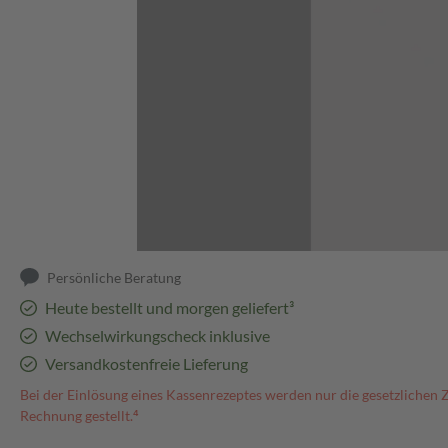
Abbildung kann abweichen
Persönliche Beratung
Heute bestellt und morgen geliefert³
Wechselwirkungscheck inklusive
Versandkostenfreie Lieferung
Bei der Einlösung eines Kassenrezeptes werden nur die gesetzlichen 
Rechnung gestellt.⁴