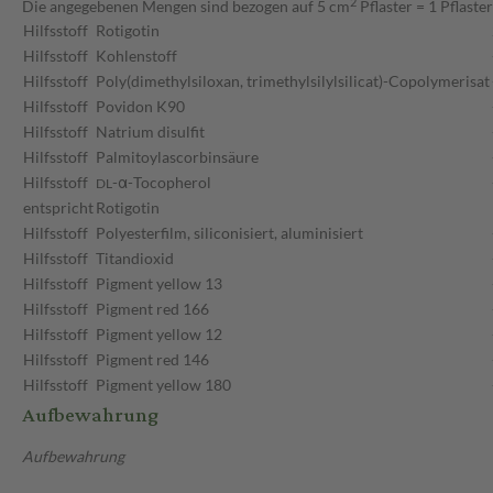
2
Die angegebenen Mengen sind bezogen auf 5 cm
Pflaster = 1 Pflaster
Hilfsstoff
Rotigotin
Hilfsstoff
Kohlenstoff
Hilfsstoff
Poly(dimethylsiloxan, trimethylsilylsilicat)-Copolymerisat
Hilfsstoff
Povidon K90
Hilfsstoff
Natrium disulfit
Hilfsstoff
Palmitoylascorbinsäure
Hilfsstoff
-α-Tocopherol
DL
entspricht
Rotigotin
Hilfsstoff
Polyesterfilm, siliconisiert, aluminisiert
Hilfsstoff
Titandioxid
Hilfsstoff
Pigment yellow 13
Hilfsstoff
Pigment red 166
Hilfsstoff
Pigment yellow 12
Hilfsstoff
Pigment red 146
Hilfsstoff
Pigment yellow 180
Aufbewahrung
Aufbewahrung