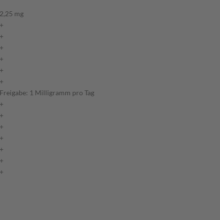
2,25 mg
+
+
+
+
+
+
Freigabe: 1 Milligramm pro Tag
+
+
+
+
+
+
+