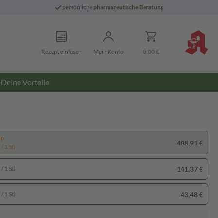
persönliche
pharmazeutische Beratung
Rezept einlösen
Mein Konto
0,00 €
Deine Vorteile
pp
408,91 €
/ 1 St)
141,37 €
/ 1 St)
43,48 €
/ 1 St)