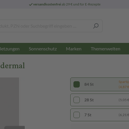
versandkostenfrei
ab 29 € und für E-Rezepte
letzungen
Sonnenschutz
Marken
Themenwelten
sdermal
Sparti
84 St
(4,87 € 
28 St
(5,05 € 
7 St
(6,21 € 