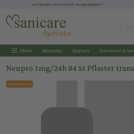
3
E-Rezept:
Heute bestellt,
morgen geliefert
Menü
Bestseller
Sparsets
Schmerzen & Ver
Neupro 1mg/24h 84 St Pflaster tran
Rezeptpflichtig