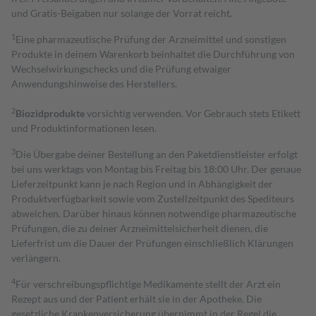
und Gratis-Beigaben nur solange der Vorrat reicht.
1
Eine pharmazeutische Prüfung der Arzneimittel und sonstigen
Produkte in deinem Warenkorb beinhaltet die Durchführung von
Wechselwirkungschecks und die Prüfung etwaiger
Anwendungshinweise des Herstellers.
2
Biozidprodukte
vorsichtig verwenden. Vor Gebrauch stets Etikett
und Produktinformationen lesen.
3
Die Übergabe deiner Bestellung an den Paketdienstleister erfolgt
bei uns werktags von Montag bis Freitag bis 18:00 Uhr. Der genaue
Lieferzeitpunkt kann je nach Region und in Abhängigkeit der
Produktverfügbarkeit sowie vom Zustellzeitpunkt des Spediteurs
abweichen. Darüber hinaus können notwendige pharmazeutische
Prüfungen, die zu deiner Arzneimittelsicherheit dienen, die
Lieferfrist um die Dauer der Prüfungen einschließlich Klärungen
verlängern.
4
Für verschreibungspflichtige Medikamente stellt der Arzt ein
Rezept aus und der Patient erhält sie in der Apotheke. Die
gesetzliche Krankenversicherung übernimmt in der Regel die