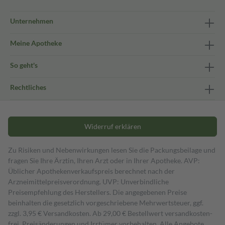
Unternehmen
Meine Apotheke
So geht's
Rechtliches
Widerruf erklären
Zu Risiken und Nebenwirkungen lesen Sie die Packungsbeilage und
fragen Sie Ihre Ärztin, Ihren Arzt oder in Ihrer Apotheke. AVP:
Üblicher Apothekenverkaufspreis berechnet nach der
Arzneimittelpreisverordnung. UVP: Unverbindliche
Preisempfehlung des Herstellers. Die angegebenen Preise
beinhalten die gesetzlich vorgeschriebene Mehrwertsteuer, ggf.
zzgl. 3,95 € Versandkosten. Ab 29,00 € Bestell­wert versand­kosten­
frei. Preisänderungen und Irrtümer vorbehalten. Alle Angebote