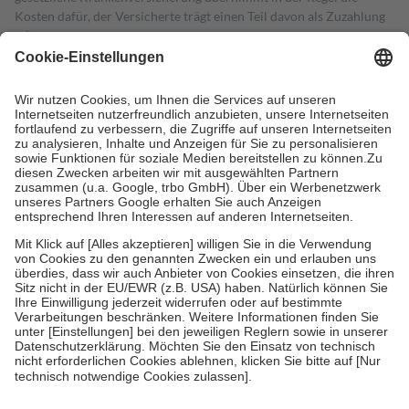
Kosten dafür, der Versicherte trägt einen Teil davon als Zuzahlung
mit.
Grundsätzlich leisten Mitglieder Zuzahlungen in Höhe von zehn
Prozent des Abgabepreises,
mindestens
jedoch
fünf Euro
und
höchstens zehn Euro.
Es sind jedoch nie mehr als die tatsächlichen
Kosten der Leistung zu entrichten.
Diese Regeln gelten grundsätzlich auch für Online-Apotheken.
Bei Heilmitteln und häuslicher Krankenpflege beträgt die
Zuzahlung zehn Prozent der Kosten sowie zehn Euro je
Verordnung.
Um das Engagement der Versicherten für ihre eigene Gesundheit zu
stärken und die besondere Stellung der Familie zu unterstützen,
fallen
keine Zuzahlungen
an bei:
• Kindern und Jugendlichen bis zum vollendeten 18. Lebensjahr
mit Ausnahme der Fahrkosten
• Untersuchungen zur Vorsorge und Früherkennung, die von der
GKV getragen werden
• empfohlenen Schutzimpfungen
• Harn- und Blutteststreifen
Wir nutzen Trusted Shops als unabhängigen Dienstleister für die