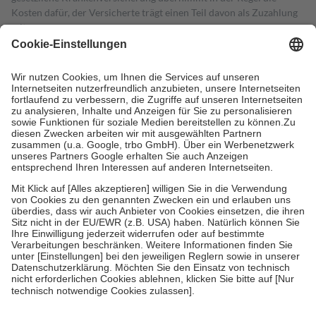
Kosten dafür, der Versicherte trägt einen Teil davon als Zuzahlung
mit.
Grundsätzlich leisten Mitglieder Zuzahlungen in Höhe von zehn
Prozent des Abgabepreises,
mindestens
jedoch
fünf Euro
und
höchstens zehn Euro.
Es sind jedoch nie mehr als die tatsächlichen
Kosten der Leistung zu entrichten.
Diese Regeln gelten grundsätzlich auch für Online-Apotheken.
Bei Heilmitteln und häuslicher Krankenpflege beträgt die
Zuzahlung zehn Prozent der Kosten sowie zehn Euro je
Verordnung.
Um das Engagement der Versicherten für ihre eigene Gesundheit zu
stärken und die besondere Stellung der Familie zu unterstützen,
fallen
keine Zuzahlungen
an bei:
• Kindern und Jugendlichen bis zum vollendeten 18. Lebensjahr
mit Ausnahme der Fahrkosten
• Untersuchungen zur Vorsorge und Früherkennung, die von der
GKV getragen werden
• empfohlenen Schutzimpfungen
• Harn- und Blutteststreifen
Wir nutzen Trusted Shops als unabhängigen Dienstleister für die