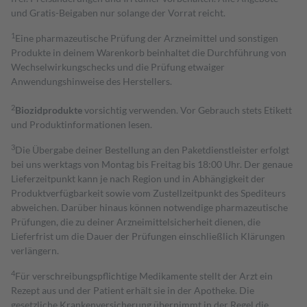
und Gratis-Beigaben nur solange der Vorrat reicht.
1
Eine pharmazeutische Prüfung der Arzneimittel und sonstigen
Produkte in deinem Warenkorb beinhaltet die Durchführung von
Wechselwirkungschecks und die Prüfung etwaiger
Anwendungshinweise des Herstellers.
2
Biozidprodukte
vorsichtig verwenden. Vor Gebrauch stets Etikett
und Produktinformationen lesen.
3
Die Übergabe deiner Bestellung an den Paketdienstleister erfolgt
bei uns werktags von Montag bis Freitag bis 18:00 Uhr. Der genaue
Lieferzeitpunkt kann je nach Region und in Abhängigkeit der
Produktverfügbarkeit sowie vom Zustellzeitpunkt des Spediteurs
abweichen. Darüber hinaus können notwendige pharmazeutische
Prüfungen, die zu deiner Arzneimittelsicherheit dienen, die
Lieferfrist um die Dauer der Prüfungen einschließlich Klärungen
verlängern.
4
Für verschreibungspflichtige Medikamente stellt der Arzt ein
Rezept aus und der Patient erhält sie in der Apotheke. Die
gesetzliche Krankenversicherung übernimmt in der Regel die