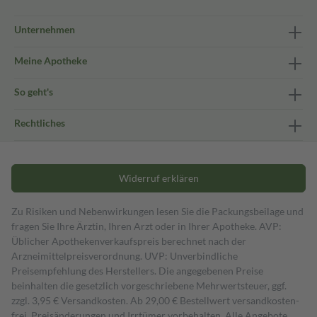
Unternehmen
Meine Apotheke
So geht's
Rechtliches
Widerruf erklären
Zu Risiken und Nebenwirkungen lesen Sie die Packungsbeilage und
fragen Sie Ihre Ärztin, Ihren Arzt oder in Ihrer Apotheke. AVP:
Üblicher Apothekenverkaufspreis berechnet nach der
Arzneimittelpreisverordnung. UVP: Unverbindliche
Preisempfehlung des Herstellers. Die angegebenen Preise
beinhalten die gesetzlich vorgeschriebene Mehrwertsteuer, ggf.
zzgl. 3,95 € Versandkosten. Ab 29,00 € Bestell­wert versand­kosten­
frei. Preisänderungen und Irrtümer vorbehalten. Alle Angebote