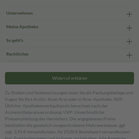
Unternehmen
Meine Apotheke
So geht's
Rechtliches
Widerruf erklären
Zu Risiken und Nebenwirkungen lesen Sie die Packungsbeilage und
fragen Sie Ihre Ärztin, Ihren Arzt oder in Ihrer Apotheke. AVP:
Üblicher Apothekenverkaufspreis berechnet nach der
Arzneimittelpreisverordnung. UVP: Unverbindliche
Preisempfehlung des Herstellers. Die angegebenen Preise
beinhalten die gesetzlich vorgeschriebene Mehrwertsteuer, ggf.
zzgl. 3,95 € Versandkosten. Ab 29,00 € Bestell­wert versand­kosten­
frei. Preisänderungen und Irrtümer vorbehalten. Alle Angebote