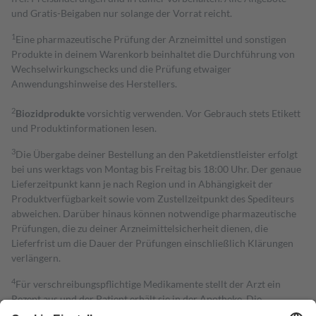
und Gratis-Beigaben nur solange der Vorrat reicht.
1
Eine pharmazeutische Prüfung der Arzneimittel und sonstigen
Produkte in deinem Warenkorb beinhaltet die Durchführung von
Wechselwirkungschecks und die Prüfung etwaiger
Anwendungshinweise des Herstellers.
2
Biozidprodukte
vorsichtig verwenden. Vor Gebrauch stets Etikett
und Produktinformationen lesen.
3
Die Übergabe deiner Bestellung an den Paketdienstleister erfolgt
bei uns werktags von Montag bis Freitag bis 18:00 Uhr. Der genaue
Lieferzeitpunkt kann je nach Region und in Abhängigkeit der
Produktverfügbarkeit sowie vom Zustellzeitpunkt des Spediteurs
abweichen. Darüber hinaus können notwendige pharmazeutische
Prüfungen, die zu deiner Arzneimittelsicherheit dienen, die
Lieferfrist um die Dauer der Prüfungen einschließlich Klärungen
verlängern.
4
Für verschreibungspflichtige Medikamente stellt der Arzt ein
Rezept aus und der Patient erhält sie in der Apotheke. Die
gesetzliche Krankenversicherung übernimmt in der Regel die