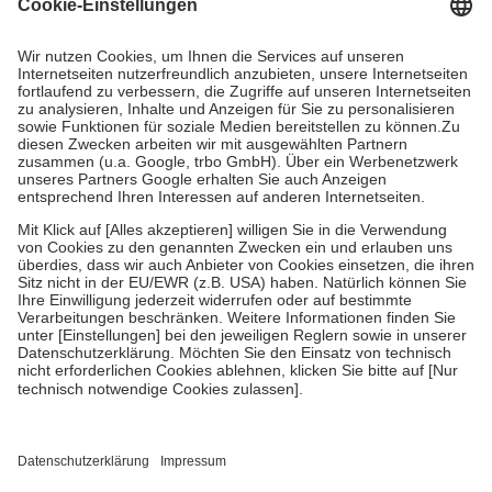
Kosten dafür, der Versicherte trägt einen Teil davon als Zuzahlung
mit.
Grundsätzlich leisten Mitglieder Zuzahlungen in Höhe von zehn
Prozent des Abgabepreises,
mindestens
jedoch
fünf Euro
und
höchstens zehn Euro.
Es sind jedoch nie mehr als die tatsächlichen
Kosten der Leistung zu entrichten.
Diese Regeln gelten grundsätzlich auch für Online-Apotheken.
Bei Heilmitteln und häuslicher Krankenpflege beträgt die
Zuzahlung zehn Prozent der Kosten sowie zehn Euro je
Verordnung.
Um das Engagement der Versicherten für ihre eigene Gesundheit zu
stärken und die besondere Stellung der Familie zu unterstützen,
fallen
keine Zuzahlungen
an bei:
• Kindern und Jugendlichen bis zum vollendeten 18. Lebensjahr
mit Ausnahme der Fahrkosten
• Untersuchungen zur Vorsorge und Früherkennung, die von der
GKV getragen werden
• empfohlenen Schutzimpfungen
• Harn- und Blutteststreifen
Wir nutzen Trusted Shops als unabhängigen Dienstleister für die