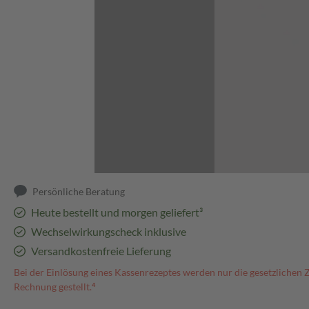
Abbildung kann abweichen
Persönliche Beratung
Heute bestellt und morgen geliefert³
Wechselwirkungscheck inklusive
Versandkostenfreie Lieferung
Bei der Einlösung eines Kassenrezeptes werden nur die gesetzlichen 
Rechnung gestellt.⁴