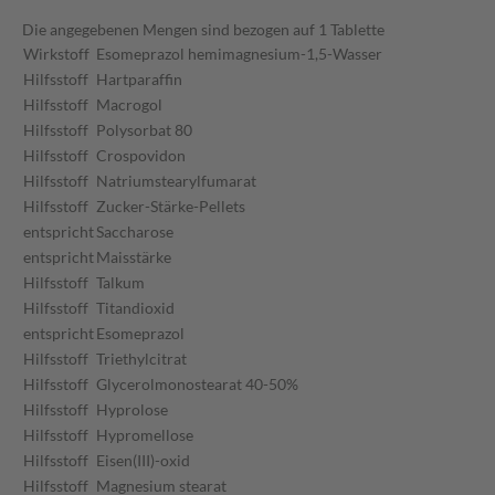
Die angegebenen Mengen sind bezogen auf 1 Tablette
Wirkstoff
Esomeprazol hemimagnesium-1,5-Wasser
Hilfsstoff
Hartparaffin
Hilfsstoff
Macrogol
Hilfsstoff
Polysorbat 80
Hilfsstoff
Crospovidon
Hilfsstoff
Natriumstearylfumarat
Hilfsstoff
Zucker-Stärke-Pellets
entspricht
Saccharose
entspricht
Maisstärke
Hilfsstoff
Talkum
Hilfsstoff
Titandioxid
entspricht
Esomeprazol
Hilfsstoff
Triethylcitrat
Hilfsstoff
Glycerolmonostearat 40-50%
Hilfsstoff
Hyprolose
Hilfsstoff
Hypromellose
Hilfsstoff
Eisen(III)-oxid
Hilfsstoff
Magnesium stearat