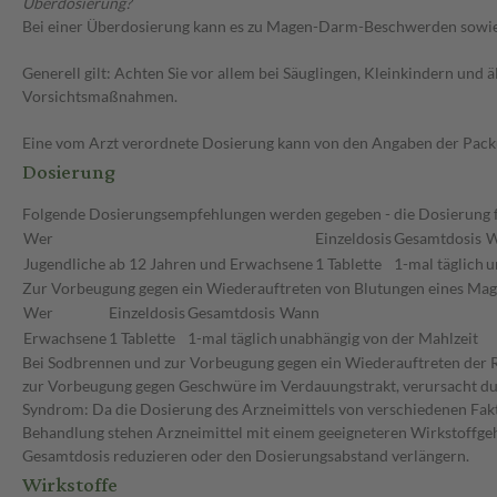
Überdosierung?
Bei einer Überdosierung kann es zu Magen-Darm-Beschwerden sowie 
Generell gilt: Achten Sie vor allem bei Säuglingen, Kleinkindern un
Vorsichtsmaßnahmen.
Eine vom Arzt verordnete Dosierung kann von den Angaben der Packun
Dosierung
Folgende Dosierungsempfehlungen werden gegeben - die Dosierung für
Wer
Einzeldosis
Gesamtdosis
W
Jugendliche ab 12 Jahren und Erwachsene
1 Tablette
1-mal täglich
u
Zur Vorbeugung gegen ein Wiederauftreten von Blutungen eines Ma
Wer
Einzeldosis
Gesamtdosis
Wann
Erwachsene
1 Tablette
1-mal täglich
unabhängig von der Mahlzeit
Bei Sodbrennen und zur Vorbeugung gegen ein Wiederauftreten der R
zur Vorbeugung gegen Geschwüre im Verdauungstrakt, verursacht durc
Syndrom: Da die Dosierung des Arzneimittels von verschiedenen Faktor
Behandlung stehen Arzneimittel mit einem geeigneteren Wirkstoffgeha
Gesamtdosis reduzieren oder den Dosierungsabstand verlängern.
Wirkstoffe