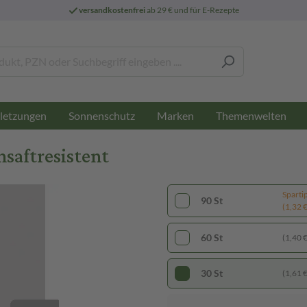
versandkostenfrei
ab 29 € und für E-Rezepte
letzungen
Sonnenschutz
Marken
Themenwelten
saftresistent
Sparti
90 St
(1,32 € 
60 St
(1,40 € 
30 St
(1,61 € 