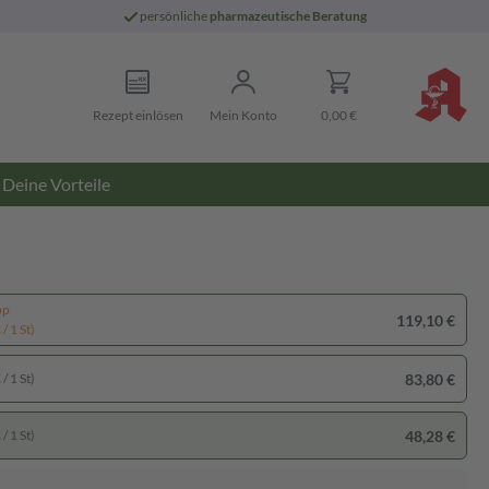
persönliche
pharmazeutische Beratung
Rezept einlösen
Mein Konto
0,00 €
Deine Vorteile
pp
119,10 €
/ 1 St)
83,80 €
/ 1 St)
48,28 €
/ 1 St)