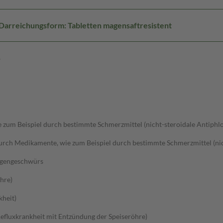
Darreichungsform: Tabletten magensaftresistent
g
um Beispiel durch bestimmte Schmerzmittel (nicht-steroidale Antiphlo
ch Medikamente, wie zum Beispiel durch bestimmte Schmerzmittel (nich
agengeschwürs
hre)
kheit)
efluxkrankheit mit Entzündung der Speiseröhre)