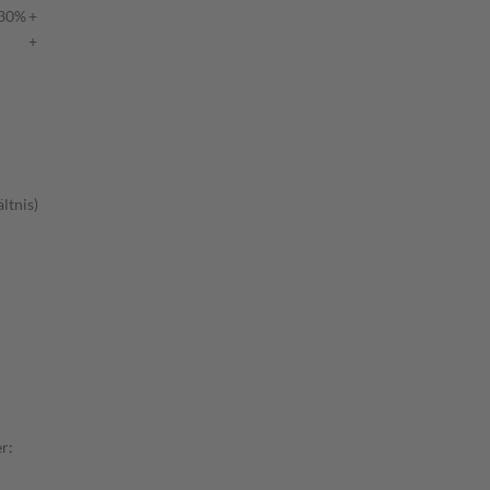
 30%
+
+
ltnis)
r: