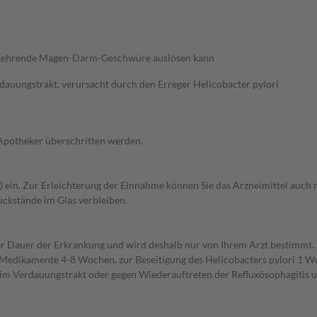
derkehrende Magen-Darm-Geschwüre auslösen kann
uungstrakt, verursacht durch den Erreger Helicobacter pylori
 Apotheker überschritten werden.
er) ein. Zur Erleichterung der Einnahme können Sie das Arzneimittel auch
Rückstände im Glas verbleiben.
r Dauer der Erkrankung und wird deshalb nur von Ihrem Arzt bestimmt
Medikamente 4-8 Wochen, zur Beseitigung des Helicobacters pylori 1 W
Verdauungstrakt oder gegen Wiederauftreten der Refluxösophagitis und