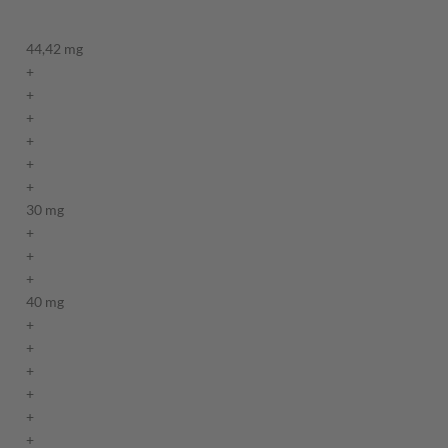
44,42 mg
+
+
+
+
+
+
30 mg
+
+
+
40 mg
+
+
+
+
+
+