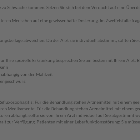
zu Schwäche kommen. Setzen Sie sich bei dem Verdacht auf eine Überd
d älteren Menschen auf eine gewissenhafte Dosierung. Im Zweifelsfalle f
gsbeilage abweichen. Da der Arzt sie individuell abstimmt, sollten Si
 Ihre spezielle Erkrankung besprechen Sie am besten mit Ihrem Arzt: Be
ann
nabhängig von der Mahlzeit
gengeschwürs:
efluxösophagitis: Für die Behandlung stehen Arzneimittel mit einem ge
h Medikamente: Für die Behandlung stehen Arzneimittel mit einem geeig
en abhängt, sollte sie von Ihrem Arzt individuell auf Sie abgestimmt we
lt zur Verfügung. Patienten mit einer Leberfunktionsstörung: Sie müssen