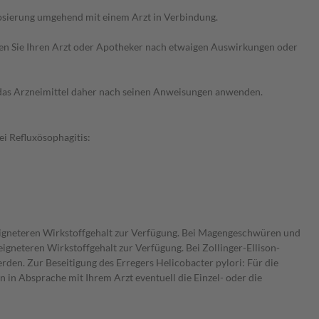
osierung umgehend mit einem Arzt in Verbindung.
ragen Sie Ihren Arzt oder Apotheker nach etwaigen Auswirkungen oder
e das Arzneimittel daher nach seinen Anweisungen anwenden.
i Refluxösophagitis:
eigneteren Wirkstoffgehalt zur Verfügung. Bei Magengeschwüren und
neteren Wirkstoffgehalt zur Verfügung. Bei Zollinger-Ellison-
rden. Zur Beseitigung des Erregers Helicobacter pylori: Für die
 in Absprache mit Ihrem Arzt eventuell die Einzel- oder die