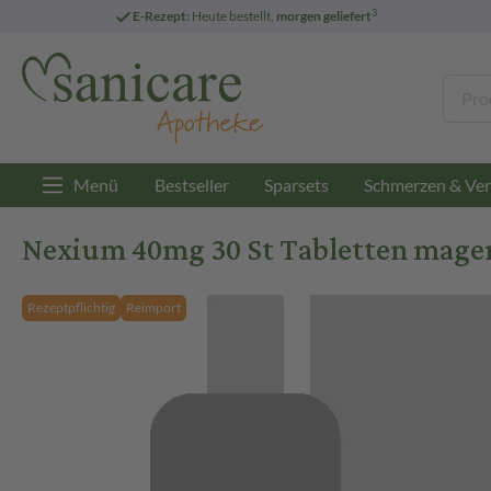
3
E-Rezept:
Heute bestellt,
morgen geliefert
Menü
Bestseller
Sparsets
Schmerzen & Ver
Nexium 40mg 30 St Tabletten magen
Rezeptpflichtig
Reimport