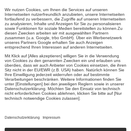
Prozent des Abgabepreises,
mindestens
jedoch
fünf Euro
und
höchstens zehn Euro.
Es sind jedoch nie mehr als die tatsächlichen
Kosten der Leistung zu entrichten.
Diese Regeln gelten grundsätzlich auch für Online-Apotheken.
Bei Heilmitteln und häuslicher Krankenpflege beträgt die
Zuzahlung zehn Prozent der Kosten sowie zehn Euro je
Verordnung.
Um das Engagement der Versicherten für ihre eigene Gesundheit zu
stärken und die besondere Stellung der Familie zu unterstützen,
fallen
keine Zuzahlungen
an bei:
• Kindern und Jugendlichen bis zum vollendeten 18. Lebensjahr
mit Ausnahme der Fahrkosten
• Untersuchungen zur Vorsorge und Früherkennung, die von der
GKV getragen werden
• empfohlenen Schutzimpfungen
• Harn- und Blutteststreifen
Wir nutzen Trusted Shops als unabhängigen Dienstleister für die
Einholung von Bewertungen. Trusted Shops hat Maßnahmen
getroffen, um sicherzustellen, dass es sich um echte Bewertungen
handelt. Mehr Informationen findest du hier:
https://help.etrusted.com/hc/de/articles/4419944605341