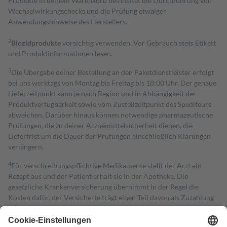
Produkte in deinem Warenkorb beinhaltet die Durchführung von
Wechselwirkungschecks und die Prüfung etwaiger
Anwendungshinweise des Herstellers.
2
Biozidprodukte
vorsichtig verwenden. Vor Gebrauch stets Etikett
und Produktinformationen lesen.
3
Die Übergabe deiner Bestellung an den Paketdienstleister erfolgt
bei uns werktags von Montag bis Freitag bis 18:00 Uhr. Der genaue
Lieferzeitpunkt kann je nach Region und in Abhängigkeit der
Produktverfügbarkeit sowie vom Zustellzeitpunkt des Spediteurs
abweichen. Darüber hinaus können notwendige pharmazeutische
Prüfungen, die zu deiner Arzneimittelsicherheit dienen, die
Lieferfrist um die Dauer der Prüfungen einschließlich Klärungen
verlängern.
4
Für verschreibungspflichtige Medikamente stellt der Arzt ein
Rezept aus und der Patient erhält sie in der Apotheke. Die
gesetzliche Krankenversicherung übernimmt in der Regel die
Kosten dafür, der Versicherte trägt einen Teil davon als Zuzahlung
mit.
Grundsätzlich leisten Mitglieder Zuzahlungen in Höhe von zehn