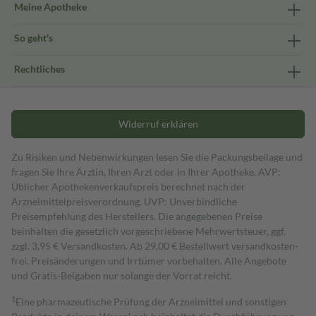
Meine Apotheke
So geht's
Rechtliches
Widerruf erklären
Zu Risiken und Nebenwirkungen lesen Sie die Packungsbeilage und
fragen Sie Ihre Ärztin, Ihren Arzt oder in Ihrer Apotheke. AVP:
Üblicher Apothekenverkaufspreis berechnet nach der
Arzneimittelpreisverordnung. UVP: Unverbindliche
Preisempfehlung des Herstellers. Die angegebenen Preise
beinhalten die gesetzlich vorgeschriebene Mehrwertsteuer, ggf.
zzgl. 3,95 € Versandkosten. Ab 29,00 € Bestell­wert versand­kosten­
frei. Preisänderungen und Irrtümer vorbehalten. Alle Angebote
und Gratis-Beigaben nur solange der Vorrat reicht.
1
Eine pharmazeutische Prüfung der Arzneimittel und sonstigen