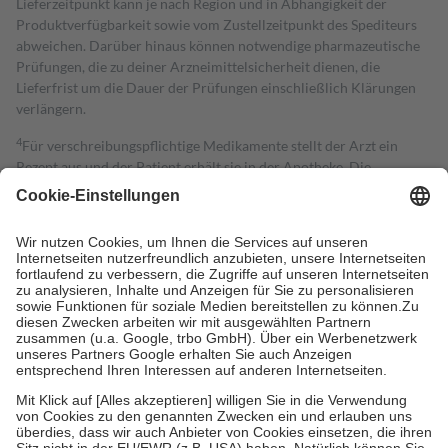
Lieferzeitpunkt kann je nach Region und in Abhängigkeit der
Produktverfügbarkeit sowie vom Zustellzeitpunkt des Spediteurs
abweichen. Darüber hinaus können notwendige pharmazeutische
Prüfungen, die zu deiner Arzneimittelsicherheit dienen, die
Lieferfrist um die Dauer der Prüfungen einschließlich Klärungen
verlängern.
4
Für verschreibungspflichtige Medikamente stellt der Arzt ein
Rezept aus und der Patient erhält sie in der Apotheke. Die
gesetzliche Krankenversicherung übernimmt in der Regel die
Kosten dafür, der Versicherte trägt einen Teil davon als Zuzahlung
mit.
Grundsätzlich leisten Mitglieder Zuzahlungen in Höhe von zehn
Prozent des Abgabepreises,
mindestens
jedoch
fünf Euro
und
höchstens zehn Euro.
Es sind jedoch nie mehr als die tatsächlichen
Kosten der Leistung zu entrichten.
Diese Regeln gelten grundsätzlich auch für Online-Apotheken.
Bei Heilmitteln und häuslicher Krankenpflege beträgt die
Zuzahlung zehn Prozent der Kosten sowie zehn Euro je
Verordnung.
Um das Engagement der Versicherten für ihre eigene Gesundheit zu
stärken und die besondere Stellung der Familie zu unterstützen,