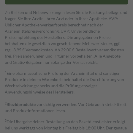
Zu Risiken und Nebenwirkungen lesen Sie die Packungsbeilage und
fragen Sie Ihre Ärztin, Ihren Arzt oder in Ihrer Apotheke. AVP:
Üblicher Apothekenverkaufspreis berechnet nach der
Arzneimittelpreisverordnung. UVP: Unverbindliche
Preisempfehlung des Herstellers. Die angegebenen Preise
beinhalten die gesetzlich vorgeschriebene Mehrwertsteuer, ggf.
zzgl. 3,95 € Versandkosten. Ab 29,00 € Bestell­wert versand­kosten­
frei. Preisänderungen und Irrtümer vorbehalten. Alle Angebote
und Gratis-Beigaben nur solange der Vorrat reicht.
1
Eine pharmazeutische Prüfung der Arzneimittel und sonstigen
Produkte in deinem Warenkorb beinhaltet die Durchführung von
Wechselwirkungschecks und die Prüfung etwaiger
Anwendungshinweise des Herstellers.
2
Biozidprodukte
vorsichtig verwenden. Vor Gebrauch stets Etikett
und Produktinformationen lesen.
3
Die Übergabe deiner Bestellung an den Paketdienstleister erfolgt
bei uns werktags von Montag bis Freitag bis 18:00 Uhr. Der genaue