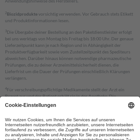
Anwendungshinweise des Herstellers.
2
Biozidprodukte
vorsichtig verwenden. Vor Gebrauch stets Etikett
und Produktinformationen lesen.
3
Die Übergabe deiner Bestellung an den Paketdienstleister erfolgt
bei uns werktags von Montag bis Freitag bis 18:00 Uhr. Der genaue
Lieferzeitpunkt kann je nach Region und in Abhängigkeit der
Produktverfügbarkeit sowie vom Zustellzeitpunkt des Spediteurs
abweichen. Darüber hinaus können notwendige pharmazeutische
Prüfungen, die zu deiner Arzneimittelsicherheit dienen, die
Lieferfrist um die Dauer der Prüfungen einschließlich Klärungen
verlängern.
4
Für verschreibungspflichtige Medikamente stellt der Arzt ein
Rezept aus und der Patient erhält sie in der Apotheke. Die
gesetzliche Krankenversicherung übernimmt in der Regel die
Kosten dafür, der Versicherte trägt einen Teil davon als Zuzahlung
mit.
Grundsätzlich leisten Mitglieder Zuzahlungen in Höhe von zehn
Prozent des Abgabepreises,
mindestens
jedoch
fünf Euro
und
höchstens zehn Euro.
Es sind jedoch nie mehr als die tatsächlichen