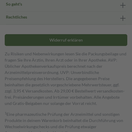
So geht's
Rechtliches
Widerruf erklären
Zu Risiken und Nebenwirkungen lesen Sie die Packungsbeilage und
fragen Sie Ihre Ärztin, Ihren Arzt oder in Ihrer Apotheke. AVP:
Üblicher Apothekenverkaufspreis berechnet nach der
Arzneimittelpreisverordnung. UVP: Unverbindliche
Preisempfehlung des Herstellers. Die angegebenen Preise
beinhalten die gesetzlich vorgeschriebene Mehrwertsteuer, ggf.
zzgl. 3,95 € Versandkosten. Ab 29,00 € Bestell­wert versand­kosten­
frei. Preisänderungen und Irrtümer vorbehalten. Alle Angebote
und Gratis-Beigaben nur solange der Vorrat reicht.
1
Eine pharmazeutische Prüfung der Arzneimittel und sonstigen
Produkte in deinem Warenkorb beinhaltet die Durchführung von
Wechselwirkungschecks und die Prüfung etwaiger