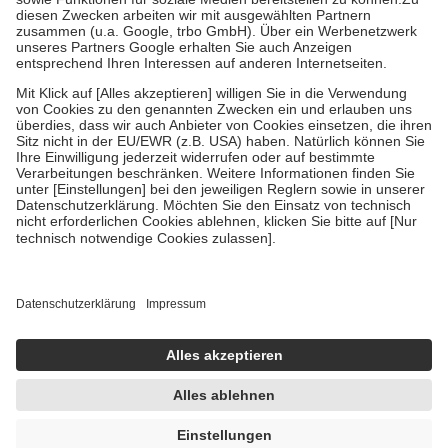
Kosten der Leistung zu entrichten.
Diese Regeln gelten grundsätzlich auch für Online-Apotheken.
Bei Heilmitteln und häuslicher Krankenpflege beträgt die
Zuzahlung zehn Prozent der Kosten sowie zehn Euro je
Verordnung.
Um das Engagement der Versicherten für ihre eigene Gesundheit zu
stärken und die besondere Stellung der Familie zu unterstützen,
fallen
keine Zuzahlungen
an bei:
• Kindern und Jugendlichen bis zum vollendeten 18. Lebensjahr
mit Ausnahme der Fahrkosten
• Untersuchungen zur Vorsorge und Früherkennung, die von der
GKV getragen werden
• empfohlenen Schutzimpfungen
• Harn- und Blutteststreifen
Wir nutzen Trusted Shops als unabhängigen Dienstleister für die
Einholung von Bewertungen. Trusted Shops hat Maßnahmen
getroffen, um sicherzustellen, dass es sich um echte Bewertungen
handelt. Mehr Informationen findest du hier:
https://help.etrusted.com/hc/de/articles/4419944605341