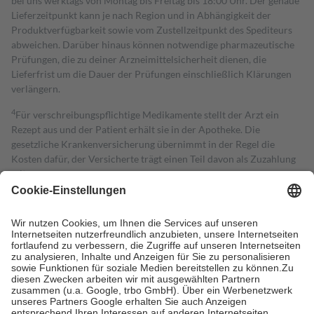
bei uns werktags von Montag bis Freitag bis 18:00 Uhr. Der genaue
Lieferzeitpunkt kann je nach Region und in Abhängigkeit der
Produktverfügbarkeit sowie vom Zustellzeitpunkt des Spediteurs
abweichen. Darüber hinaus können notwendige pharmazeutische
Prüfungen, die zu deiner Arzneimittelsicherheit dienen, die
Lieferfrist um die Dauer der Prüfungen einschließlich Klärungen
verlängern.
4
Für verschreibungspflichtige Medikamente stellt der Arzt ein
Rezept aus und der Patient erhält sie in der Apotheke. Die
gesetzliche Krankenversicherung übernimmt in der Regel die
Kosten dafür, der Versicherte trägt einen Teil davon als Zuzahlung
mit.
Grundsätzlich leisten Mitglieder Zuzahlungen in Höhe von zehn
Prozent des Abgabepreises,
mindestens
jedoch
fünf Euro
und
höchstens zehn Euro.
Es sind jedoch nie mehr als die tatsächlichen
Kosten der Leistung zu entrichten.
Diese Regeln gelten grundsätzlich auch für Online-Apotheken.
Bei Heilmitteln und häuslicher Krankenpflege beträgt die
Zuzahlung zehn Prozent der Kosten sowie zehn Euro je
Verordnung.
Um das Engagement der Versicherten für ihre eigene Gesundheit zu