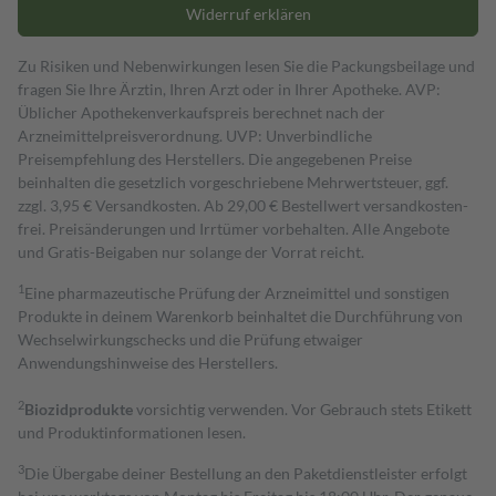
Widerruf erklären
Zu Risiken und Nebenwirkungen lesen Sie die Packungsbeilage und
fragen Sie Ihre Ärztin, Ihren Arzt oder in Ihrer Apotheke. AVP:
Üblicher Apothekenverkaufspreis berechnet nach der
Arzneimittelpreisverordnung. UVP: Unverbindliche
Preisempfehlung des Herstellers. Die angegebenen Preise
beinhalten die gesetzlich vorgeschriebene Mehrwertsteuer, ggf.
zzgl. 3,95 € Versandkosten. Ab 29,00 € Bestell­wert versand­kosten­
frei. Preisänderungen und Irrtümer vorbehalten. Alle Angebote
und Gratis-Beigaben nur solange der Vorrat reicht.
1
Eine pharmazeutische Prüfung der Arzneimittel und sonstigen
Produkte in deinem Warenkorb beinhaltet die Durchführung von
Wechselwirkungschecks und die Prüfung etwaiger
Anwendungshinweise des Herstellers.
2
Biozidprodukte
vorsichtig verwenden. Vor Gebrauch stets Etikett
und Produktinformationen lesen.
3
Die Übergabe deiner Bestellung an den Paketdienstleister erfolgt